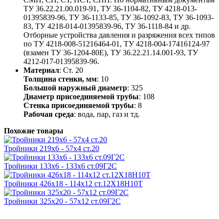
ТУ 36.22.21.00.019-91, ТУ 36-1104-82, ТУ 4218-013-
01395839-96, ТУ 36-1133-85, ТУ 36-1092-83, ТУ 36-1093-
83, ТУ 4218-014-01395839-96, ТУ 36-1118-84 и др.
Отборные устройства давления и разряжения всех типов
по ТУ 4218-008-51216464-01, ТУ 4218-004-17416124-97
(взамен ТУ 36-1204-80Е), ТУ 36.22.21.14.001-93, ТУ
4212-017-01395839-96.
Материал
: Ст. 20
Толщина стенки, мм
: 10
Большой наружный диаметр
: 325
Диаметр присоединяемой трубы
: 108
Стенка присоединяемой трубы
: 8
Рабочая среда
: вода, пар, газ и тд.
Похожие товары
Тройники 219х6 - 57х4 ст.20
Тройники 133х6 - 133х6 ст.09Г2С
Тройники 426х18 - 114х12 ст.12Х18Н10Т
Тройники 325х20 - 57х12 ст.09Г2С