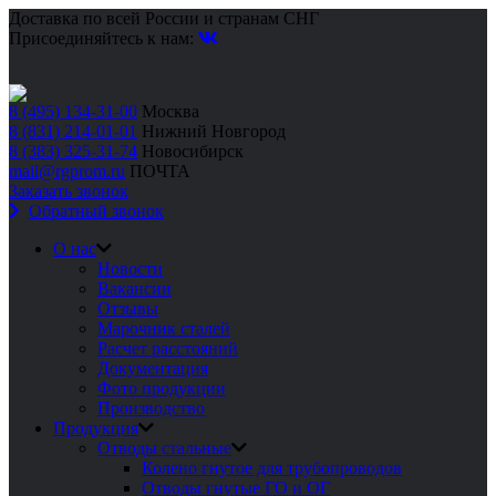
Доставка по всей России и странам СНГ
Присоединяйтесь к нам:
8 (495) 134-31-00
Москва
8 (831) 214-01-01
Нижний Новгород
8 (383) 325-31-74
Новосибирск
mail@rgprom.ru
ПОЧТА
Заказать звонок
Обратный звонок
О нас
Новости
Вакансии
Отзывы
Марочник сталей
Расчет расстояний
Документация
Фото продукции
Производство
Продукция
Отводы стальные
Колено гнутое для трубопроводов
Отводы гнутые ГО и ОГ