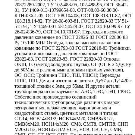
20872280-2002, ТУ 102-488-05, 102-488-95, ОСТ 36-42-
81, ТУ 1469-013-13799654-08, ОТТ-08.00-60.30.00-
КТН-036-1-05, ОСТ 108.104.08, ОСТ 108.318.11-82, ОСТ
108.318.14-82, ТУ 26-08-693-81, ГОСТ 22820-83 ТУ 51-
515-91, ТУ 1469-001-58154529-07, ОСТ 34 10.699-97 ТУ
26-02-836-79, ОСТ 34.10.701-97. Переходы высокого
давления кованные по ГОСТ 22826-83 ГОСТ 22806-83
Ру 10-100 МПа Отводы, колена высокого давления
кованные по ГОСТ 22793-83 ГОСТ 22818-83 Тройники,
угольники высокого давления кованные по ГОСТ
22822-83, ГОСТ 22823-83, ГОСТ 22820-83 Отводы
ОКШ, ГО (метод холодного гнутья), ОГ (ОГ R 2-5Ду, Ру
до 50Мпа, с различными длинами прямых участков),
ОС, ОСС; Тройники ТШС, ТШ, ТШСН; Переходы
ПШС, ПШ. Детали изготавливаются с Ду57 до Ду1420 с
толщиной стенки с 3мм. до 55мм. И другие детали
трубопровода используемые на АЭС, ТЭС, ТЭЦ, ГРЭС.
Собственное производство соединений
технологических трубопроводов различных марок
легированных, нержавеющих, жаропрочных и
хладостойких сталей, цветных металлов и титана:
СТ-14, НСВ14хR1/2, НСВ14хМ20, СМВ8хК1/2,
СМВ8хМ20, НСН14хМ20, СМ8, СМТ8, СМТП8, СНП
М20хG1/2, НСВ14хG1/2 НСН, НСВ, СВ, СН, СМВ,
СМП, СП, СТ, НСТ, СПП. По нормативным документам