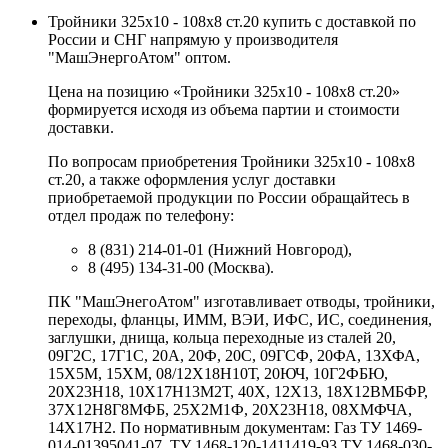
Тройники 325х10 - 108х8 ст.20 купить с доставкой по
России и СНГ напрямую у производителя
"МашЭнергоАтом" оптом.
Цена на позицию «Тройники 325х10 - 108х8 ст.20»
формируется исходя из объема партии и стоимости
доставки.
По вопросам приобретения Тройники 325х10 - 108х8
ст.20, а также оформления услуг доставки
приобретаемой продукции по России обращайтесь в
отдел продаж по телефону:
8 (831) 214-01-01 (Нижний Новгород),
8 (495) 134-31-00 (Москва).
ПК "МашЭнегоАтом" изготавливает отводы, тройники,
переходы, фланцы, ИММ, ВЭИ, ИФС, ИС, соединения,
заглушки, днища, кольца переходные из сталей 20,
09Г2С, 17Г1С, 20А, 20Ф, 20С, 09ГСФ, 20ФА, 13ХФА,
15Х5М, 15ХМ, 08/12Х18Н10Т, 20ЮЧ, 10Г2ФБЮ,
20Х23Н18, 10Х17Н13М2Т, 40Х, 12Х13, 18Х12ВМБФР,
37Х12Н8Г8МФБ, 25Х2М1Ф, 20Х23Н18, 08ХМФЧА,
14Х17Н2. По нормативным документам: Газ ТУ 1469-
014-01395041-07, ТУ 1468-120-1411419-93 ТУ 1468-030-