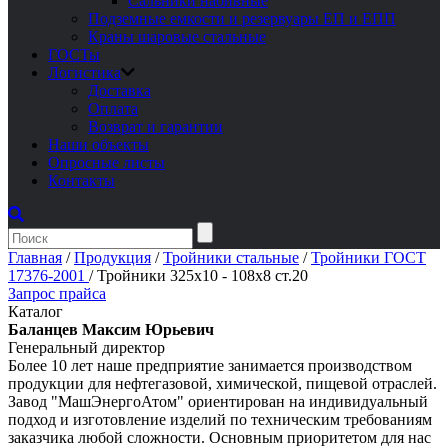
Сальники набивные
Подземные емкости и резервуары ЕП и ЕПП
Краны шаровые стальные
ГОСТы
Логистика
Доставка
Оплата
Возврат и гарантии
Наши объекты
Опросные листы
Контакты
Главная
/
Продукция
/
Тройники стальные
/
Тройники ГОСТ
17376-2001
/
Тройники 325х10 - 108х8 ст.20
Запрос прайса
Каталог
Баланцев Максим Юрьевич
Генеральный директор
Более 10 лет наше предприятие занимается производством
продукции для нефтегазовой, химической, пищевой отраслей.
Завод "МашЭнергоАтом" ориентирован на индивидуальный
подход и изготовление изделий по техническим требованиям
заказчика любой сложности. Основным приоритетом для нас