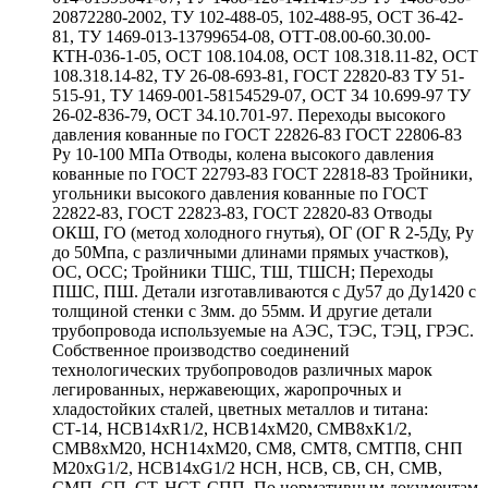
20872280-2002, ТУ 102-488-05, 102-488-95, ОСТ 36-42-
81, ТУ 1469-013-13799654-08, ОТТ-08.00-60.30.00-
КТН-036-1-05, ОСТ 108.104.08, ОСТ 108.318.11-82, ОСТ
108.318.14-82, ТУ 26-08-693-81, ГОСТ 22820-83 ТУ 51-
515-91, ТУ 1469-001-58154529-07, ОСТ 34 10.699-97 ТУ
26-02-836-79, ОСТ 34.10.701-97. Переходы высокого
давления кованные по ГОСТ 22826-83 ГОСТ 22806-83
Ру 10-100 МПа Отводы, колена высокого давления
кованные по ГОСТ 22793-83 ГОСТ 22818-83 Тройники,
угольники высокого давления кованные по ГОСТ
22822-83, ГОСТ 22823-83, ГОСТ 22820-83 Отводы
ОКШ, ГО (метод холодного гнутья), ОГ (ОГ R 2-5Ду, Ру
до 50Мпа, с различными длинами прямых участков),
ОС, ОСС; Тройники ТШС, ТШ, ТШСН; Переходы
ПШС, ПШ. Детали изготавливаются с Ду57 до Ду1420 с
толщиной стенки с 3мм. до 55мм. И другие детали
трубопровода используемые на АЭС, ТЭС, ТЭЦ, ГРЭС.
Собственное производство соединений
технологических трубопроводов различных марок
легированных, нержавеющих, жаропрочных и
хладостойких сталей, цветных металлов и титана:
СТ-14, НСВ14хR1/2, НСВ14хМ20, СМВ8хК1/2,
СМВ8хМ20, НСН14хМ20, СМ8, СМТ8, СМТП8, СНП
М20хG1/2, НСВ14хG1/2 НСН, НСВ, СВ, СН, СМВ,
СМП, СП, СТ, НСТ, СПП. По нормативным документам