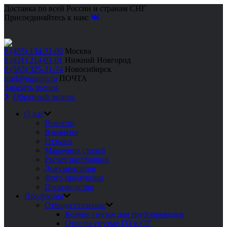
Доставка по всей России и странам СНГ
Присоединяйтесь к нам:
8 (495) 134-31-00
Москва
8 (831) 214-01-01
Нижний Новгород
8 (383) 325-31-74
Новосибирск
mail@rgprom.ru
ПОЧТА
Заказать звонок
Обратный звонок
О нас
Новости
Вакансии
Отзывы
Марочник сталей
Расчет расстояний
Документация
Фото продукции
Производство
Продукция
Отводы стальные
Колено гнутое для трубопроводов
Отводы гнутые ГО и ОГ