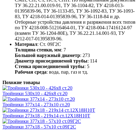
ТУ 36.22.21.00.019-91, ТУ 36-1104-82, ТУ 4218-013-
01395839-96, ТУ 36-1133-85, ТУ 36-1092-83, ТУ 36-1093-
83, ТУ 4218-014-01395839-96, ТУ 36-1118-84 и др.
Отборные устройства давления и разряжения всех типов
по ТУ 4218-008-51216464-01, ТУ 4218-004-17416124-97
(взамен ТУ 36-1204-80Е), ТУ 36.22.21.14.001-93, ТУ
4212-017-01395839-96.
Материал
: Ст. 09Г2С
Толщина стенки, мм
: 7
Большой наружный диаметр
: 273
Диаметр присоединяемой трубы
: 114
Стенка присоединяемой трубы
: 5
Рабочая среда
: вода, пар, газ и тд.
Похожие товары
Тройники 530х10 - 426х8 ст.20
Тройники 377х14 - 273х10 ст.20
Тройники 273х18 - 219х14 ст.12Х18Н10Т
Тройники 377х18 - 57х10 ст.09Г2С