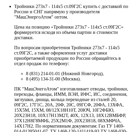
Тройники 273х7 - 114х5 ст.09Г2С купить с доставкой по
России и СНГ напрямую у производителя
"МашЭнергоАтом" оптом.
Цена на позицию «Тройники 273х7 - 114х5 ст.09Г2С»
формируется исходя из объема партии и стоимости
доставки.
По вопросам приобретения Тройники 273х7 - 114х5
ст.09Г2С, а также оформления услуг доставки
приобретаемой продукции по России обращайтесь в
отдел продаж по телефону:
8 (831) 214-01-01 (Нижний Новгород),
8 (495) 134-31-00 (Москва).
ПК "МашЭнегоАтом" изготавливает отводы, тройники,
переходы, фланцы, ИММ, ВЭИ, ИФС, ИС, соединения,
заглушки, днища, кольца переходные из сталей 20,
09Г2С, 17Г1С, 20А, 20Ф, 20С, 09ГСФ, 20ФА, 13ХФА,
15Х5М, 15ХМ, 08/12Х18Н10Т, 20ЮЧ, 10Г2ФБЮ,
20Х23Н18, 10Х17Н13М2Т, 40Х, 12Х13, 18Х12ВМБФР,
37Х12Н8Г8МФБ, 25Х2М1Ф, 20Х23Н18, 08ХМФЧА,
14Х17Н2. По нормативным документам: Газ ТУ 1469-
014-01395041-07, ТУ 1468-120-1411419-93 ТУ 1468-030-