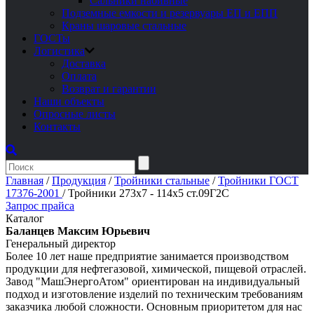
Сальники набивные
Подземные емкости и резервуары ЕП и ЕПП
Краны шаровые стальные
ГОСТы
Логистика
Доставка
Оплата
Возврат и гарантии
Наши объекты
Опросные листы
Контакты
Главная
/
Продукция
/
Тройники стальные
/
Тройники ГОСТ
17376-2001
/
Тройники 273х7 - 114х5 ст.09Г2С
Запрос прайса
Каталог
Баланцев Максим Юрьевич
Генеральный директор
Более 10 лет наше предприятие занимается производством
продукции для нефтегазовой, химической, пищевой отраслей.
Завод "МашЭнергоАтом" ориентирован на индивидуальный
подход и изготовление изделий по техническим требованиям
заказчика любой сложности. Основным приоритетом для нас