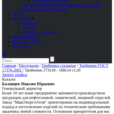
Сальники набивные
Подземные емкости и резервуары ЕП и ЕПП
Краны шаровые стальные
ГОСТы
Логистика
Доставка
Оплата
Возврат и гарантии
Наши объекты
Опросные листы
Контакты
Главная
/
Продукция
/
Тройники стальные
/
Тройники ГОСТ
17376-2001
/
Тройники 273х18 - 168х14 ст.20
Запрос прайса
Каталог
Баланцев Максим Юрьевич
Генеральный директор
Более 10 лет наше предприятие занимается производством
продукции для нефтегазовой, химической, пищевой отраслей.
Завод "МашЭнергоАтом" ориентирован на индивидуальный
подход и изготовление изделий по техническим требованиям
заказчика любой сложности. Основным приоритетом для нас