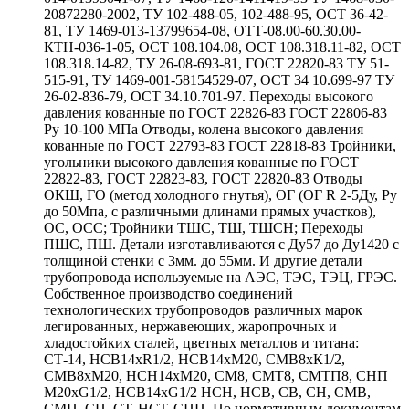
20872280-2002, ТУ 102-488-05, 102-488-95, ОСТ 36-42-
81, ТУ 1469-013-13799654-08, ОТТ-08.00-60.30.00-
КТН-036-1-05, ОСТ 108.104.08, ОСТ 108.318.11-82, ОСТ
108.318.14-82, ТУ 26-08-693-81, ГОСТ 22820-83 ТУ 51-
515-91, ТУ 1469-001-58154529-07, ОСТ 34 10.699-97 ТУ
26-02-836-79, ОСТ 34.10.701-97. Переходы высокого
давления кованные по ГОСТ 22826-83 ГОСТ 22806-83
Ру 10-100 МПа Отводы, колена высокого давления
кованные по ГОСТ 22793-83 ГОСТ 22818-83 Тройники,
угольники высокого давления кованные по ГОСТ
22822-83, ГОСТ 22823-83, ГОСТ 22820-83 Отводы
ОКШ, ГО (метод холодного гнутья), ОГ (ОГ R 2-5Ду, Ру
до 50Мпа, с различными длинами прямых участков),
ОС, ОСС; Тройники ТШС, ТШ, ТШСН; Переходы
ПШС, ПШ. Детали изготавливаются с Ду57 до Ду1420 с
толщиной стенки с 3мм. до 55мм. И другие детали
трубопровода используемые на АЭС, ТЭС, ТЭЦ, ГРЭС.
Собственное производство соединений
технологических трубопроводов различных марок
легированных, нержавеющих, жаропрочных и
хладостойких сталей, цветных металлов и титана:
СТ-14, НСВ14хR1/2, НСВ14хМ20, СМВ8хК1/2,
СМВ8хМ20, НСН14хМ20, СМ8, СМТ8, СМТП8, СНП
М20хG1/2, НСВ14хG1/2 НСН, НСВ, СВ, СН, СМВ,
СМП, СП, СТ, НСТ, СПП. По нормативным документам