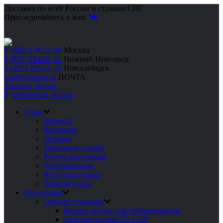
Доставка по всей России и странам СНГ
Присоединяйтесь к нам:
8 (495) 134-31-00
Москва
8 (831) 214-01-01
Нижний Новгород
8 (383) 325-31-74
Новосибирск
mail@rgprom.ru
ПОЧТА
Заказать звонок
Обратный звонок
О нас
Новости
Вакансии
Отзывы
Марочник сталей
Расчет расстояний
Документация
Фото продукции
Производство
Продукция
Отводы стальные
Колено гнутое для трубопроводов
Отводы гнутые ГО и ОГ