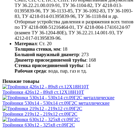
ТУ 36.22.21.00.019-91, ТУ 36-1104-82, ТУ 4218-013-
01395839-96, ТУ 36-1133-85, ТУ 36-1092-83, ТУ 36-1093-
83, ТУ 4218-014-01395839-96, ТУ 36-1118-84 и др.
Отборные устройства давления и разряжения всех типов
по ТУ 4218-008-51216464-01, ТУ 4218-004-17416124-97
(взамен ТУ 36-1204-80Е), ТУ 36.22.21.14.001-93, ТУ
4212-017-01395839-96.
Материал
: Ст. 20
Толщина стенки, мм
: 18
Большой наружный диаметр
: 273
Диаметр присоединяемой трубы
: 168
Стенка присоединяемой трубы
: 14
Рабочая среда
: вода, пар, газ и тд.
Похожие товары
Тройники 426х12 - 89х8 ст.12Х18Н10Т
Тройники 530х14 - 530х14 ст.09Г2С металлические
Тройники 219х12 - 219х12 ст.09Г2С
Тройники 630х12 - 325х8 ст.09Г2С