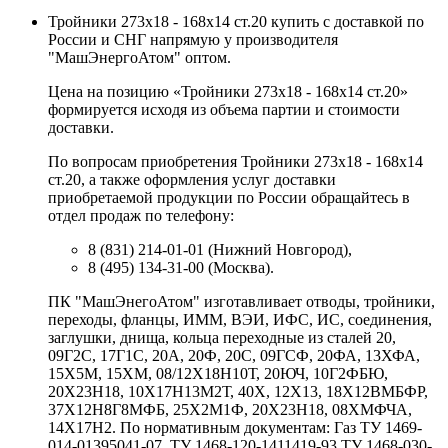
Тройники 273х18 - 168х14 ст.20 купить с доставкой по
России и СНГ напрямую у производителя
"МашЭнергоАтом" оптом.
Цена на позицию «Тройники 273х18 - 168х14 ст.20»
формируется исходя из объема партии и стоимости
доставки.
По вопросам приобретения Тройники 273х18 - 168х14
ст.20, а также оформления услуг доставки
приобретаемой продукции по России обращайтесь в
отдел продаж по телефону:
8 (831) 214-01-01 (Нижний Новгород),
8 (495) 134-31-00 (Москва).
ПК "МашЭнегоАтом" изготавливает отводы, тройники,
переходы, фланцы, ИММ, ВЭИ, ИФС, ИС, соединения,
заглушки, днища, кольца переходные из сталей 20,
09Г2С, 17Г1С, 20А, 20Ф, 20С, 09ГСФ, 20ФА, 13ХФА,
15Х5М, 15ХМ, 08/12Х18Н10Т, 20ЮЧ, 10Г2ФБЮ,
20Х23Н18, 10Х17Н13М2Т, 40Х, 12Х13, 18Х12ВМБФР,
37Х12Н8Г8МФБ, 25Х2М1Ф, 20Х23Н18, 08ХМФЧА,
14Х17Н2. По нормативным документам: Газ ТУ 1469-
014-01395041-07, ТУ 1468-120-1411419-93 ТУ 1468-030-