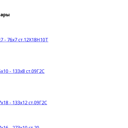
вары
7 - 76х7 ст.12Х18Н10Т
10 - 133х8 ст.09Г2С
18 - 133х12 ст.09Г2С
16 - 273х10 ст.20