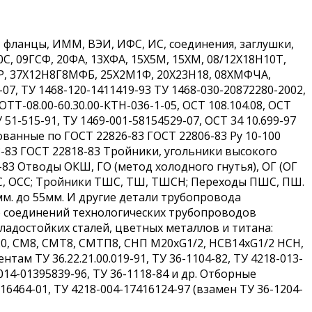
 фланцы, ИММ, ВЭИ, ИФС, ИС, соединения, заглушки,
20С, 09ГСФ, 20ФА, 13ХФА, 15Х5М, 15ХМ, 08/12Х18Н10Т,
Р, 37Х12Н8Г8МФБ, 25Х2М1Ф, 20Х23Н18, 08ХМФЧА,
7, ТУ 1468-120-1411419-93 ТУ 1468-030-20872280-2002,
 ОТТ-08.00-60.30.00-КТН-036-1-05, ОСТ 108.104.08, ОСТ
У 51-515-91, ТУ 1469-001-58154529-07, ОСТ 34 10.699-97
кованные по ГОСТ 22826-83 ГОСТ 22806-83 Ру 10-100
-83 ГОСТ 22818-83 Тройники, угольники высокого
-83 Отводы ОКШ, ГО (метод холодного гнутья), ОГ (ОГ
 ОС, ОСС; Тройники ТШС, ТШ, ТШСН; Переходы ПШС, ПШ.
мм. до 55мм. И другие детали трубопровода
о соединений технологических трубопроводов
адостойких сталей, цветных металлов и титана:
0, СМ8, СМТ8, СМТП8, СНП М20хG1/2, НСВ14хG1/2 НСН,
ам ТУ 36.22.21.00.019-91, ТУ 36-1104-82, ТУ 4218-013-
-014-01395839-96, ТУ 36-1118-84 и др. Отборные
16464-01, ТУ 4218-004-17416124-97 (взамен ТУ 36-1204-