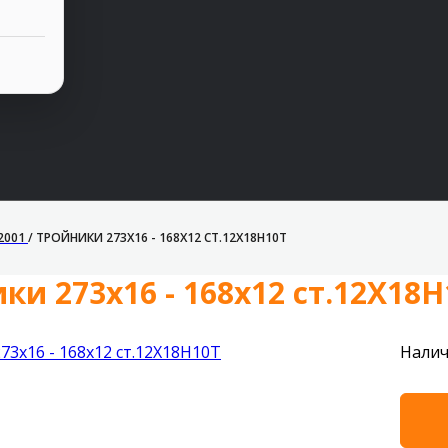
2001
/
ТРОЙНИКИ 273Х16 - 168Х12 СТ.12Х18Н10Т
ки 273х16 - 168х12 ст.12Х18Н
Налич