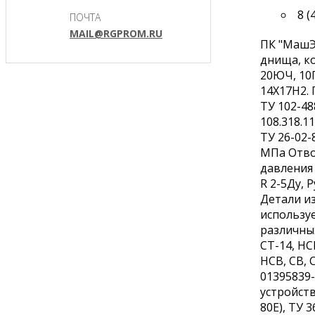
8 (
ПОЧТА
MAIL@RGPROM.RU
ПК "МашЭ
днища, ко
20ЮЧ, 10
14Х17Н2. 
ТУ 102-48
108.318.1
ТУ 26-02-
МПа Отво
давления 
R 2-5Ду,
Детали из
использу
различны
СТ-14, Н
НСВ, СВ, 
01395839-
устройств
80Е), ТУ 3