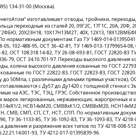
495) 134-31-00 (Москва).
негоАтом" изготавливает отводы, тройники, переходы,
льца переходные из сталей 20, 09Г2С, 17Г1С, 20А, 20Ф, 
Г2ФБЮ, 20Х23Н18, 10Х17Н13М2Т, 40Х, 12Х13, 18Х12ВМБФ
По нормативным документам: Газ ТУ 1469-014-01395041-0
8-05, 102-488-95, ОСТ 36-42-81, ТУ 1469-013-13799654-08,
1-82, ОСТ 108.318.14-82, ТУ 26-08-693-81, ГОСТ 22820-83 Т
836-79, ОСТ 34.10.701-97. Переходы высокого давления 
ды, колена высокого давления кованные по ГОСТ 22793
кованные по ГОСТ 22822-83, ГОСТ 22823-83, ГОСТ 22820
 Ру до 50Мпа, с различными длинами прямых участков),
готавливаются с Ду57 до Ду1420 с толщиной стенки с 3
емые на АЭС, ТЭС, ТЭЦ, ГРЭС. Собственное производств
х марок легированных, нержавеющих, жаропрочных и хл
СВ14хR1/2, НСВ14хМ20, СМВ8хК1/2, СМВ8хМ20, НСН14хМ2
СН, СМВ, СМП, СП, СТ, НСТ, СПП. По нормативным документ
96, ТУ 36-1133-85, ТУ 36-1092-83, ТУ 36-1093-83, ТУ 4218
а давления и разряжения всех типов по ТУ 4218-008-512
6.22.21.14.001-93, ТУ 4212-017-01395839-96.