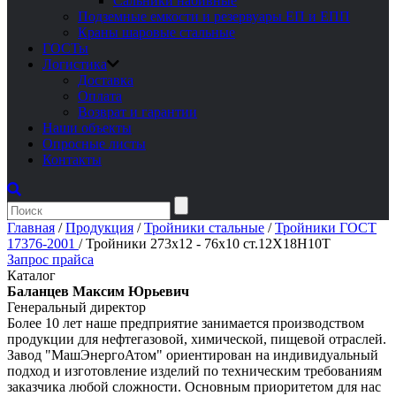
Сальники набивные
Подземные емкости и резервуары ЕП и ЕПП
Краны шаровые стальные
ГОСТы
Логистика
Доставка
Оплата
Возврат и гарантии
Наши объекты
Опросные листы
Контакты
Главная
/
Продукция
/
Тройники стальные
/
Тройники ГОСТ
17376-2001
/
Тройники 273х12 - 76х10 ст.12Х18Н10Т
Запрос прайса
Каталог
Баланцев Максим Юрьевич
Генеральный директор
Более 10 лет наше предприятие занимается производством
продукции для нефтегазовой, химической, пищевой отраслей.
Завод "МашЭнергоАтом" ориентирован на индивидуальный
подход и изготовление изделий по техническим требованиям
заказчика любой сложности. Основным приоритетом для нас