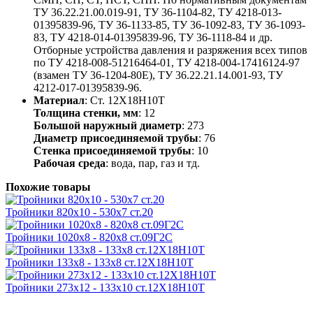
ТУ 36.22.21.00.019-91, ТУ 36-1104-82, ТУ 4218-013-
01395839-96, ТУ 36-1133-85, ТУ 36-1092-83, ТУ 36-1093-
83, ТУ 4218-014-01395839-96, ТУ 36-1118-84 и др.
Отборные устройства давления и разряжения всех типов
по ТУ 4218-008-51216464-01, ТУ 4218-004-17416124-97
(взамен ТУ 36-1204-80Е), ТУ 36.22.21.14.001-93, ТУ
4212-017-01395839-96.
Материал
: Ст. 12Х18Н10Т
Толщина стенки, мм
: 12
Большой наружный диаметр
: 273
Диаметр присоединяемой трубы
: 76
Стенка присоединяемой трубы
: 10
Рабочая среда
: вода, пар, газ и тд.
Похожие товары
Тройники 820х10 - 530х7 ст.20
Тройники 1020х8 - 820х8 ст.09Г2С
Тройники 133х8 - 133х8 ст.12Х18Н10Т
Тройники 273х12 - 133х10 ст.12Х18Н10Т