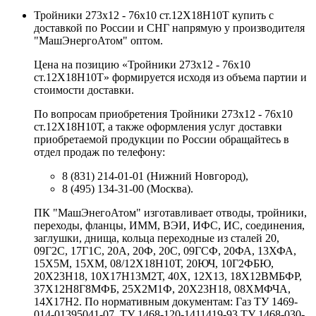
Тройники 273х12 - 76х10 ст.12Х18Н10Т купить с
доставкой по России и СНГ напрямую у производителя
"МашЭнергоАтом" оптом.
Цена на позицию «Тройники 273х12 - 76х10
ст.12Х18Н10Т» формируется исходя из объема партии и
стоимости доставки.
По вопросам приобретения Тройники 273х12 - 76х10
ст.12Х18Н10Т, а также оформления услуг доставки
приобретаемой продукции по России обращайтесь в
отдел продаж по телефону:
8 (831) 214-01-01 (Нижний Новгород),
8 (495) 134-31-00 (Москва).
ПК "МашЭнегоАтом" изготавливает отводы, тройники,
переходы, фланцы, ИММ, ВЭИ, ИФС, ИС, соединения,
заглушки, днища, кольца переходные из сталей 20,
09Г2С, 17Г1С, 20А, 20Ф, 20С, 09ГСФ, 20ФА, 13ХФА,
15Х5М, 15ХМ, 08/12Х18Н10Т, 20ЮЧ, 10Г2ФБЮ,
20Х23Н18, 10Х17Н13М2Т, 40Х, 12Х13, 18Х12ВМБФР,
37Х12Н8Г8МФБ, 25Х2М1Ф, 20Х23Н18, 08ХМФЧА,
14Х17Н2. По нормативным документам: Газ ТУ 1469-
014-01395041-07, ТУ 1468-120-1411419-93 ТУ 1468-030-