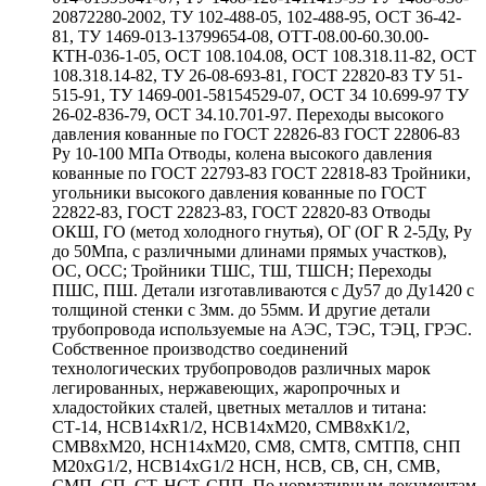
20872280-2002, ТУ 102-488-05, 102-488-95, ОСТ 36-42-
81, ТУ 1469-013-13799654-08, ОТТ-08.00-60.30.00-
КТН-036-1-05, ОСТ 108.104.08, ОСТ 108.318.11-82, ОСТ
108.318.14-82, ТУ 26-08-693-81, ГОСТ 22820-83 ТУ 51-
515-91, ТУ 1469-001-58154529-07, ОСТ 34 10.699-97 ТУ
26-02-836-79, ОСТ 34.10.701-97. Переходы высокого
давления кованные по ГОСТ 22826-83 ГОСТ 22806-83
Ру 10-100 МПа Отводы, колена высокого давления
кованные по ГОСТ 22793-83 ГОСТ 22818-83 Тройники,
угольники высокого давления кованные по ГОСТ
22822-83, ГОСТ 22823-83, ГОСТ 22820-83 Отводы
ОКШ, ГО (метод холодного гнутья), ОГ (ОГ R 2-5Ду, Ру
до 50Мпа, с различными длинами прямых участков),
ОС, ОСС; Тройники ТШС, ТШ, ТШСН; Переходы
ПШС, ПШ. Детали изготавливаются с Ду57 до Ду1420 с
толщиной стенки с 3мм. до 55мм. И другие детали
трубопровода используемые на АЭС, ТЭС, ТЭЦ, ГРЭС.
Собственное производство соединений
технологических трубопроводов различных марок
легированных, нержавеющих, жаропрочных и
хладостойких сталей, цветных металлов и титана:
СТ-14, НСВ14хR1/2, НСВ14хМ20, СМВ8хК1/2,
СМВ8хМ20, НСН14хМ20, СМ8, СМТ8, СМТП8, СНП
М20хG1/2, НСВ14хG1/2 НСН, НСВ, СВ, СН, СМВ,
СМП, СП, СТ, НСТ, СПП. По нормативным документам