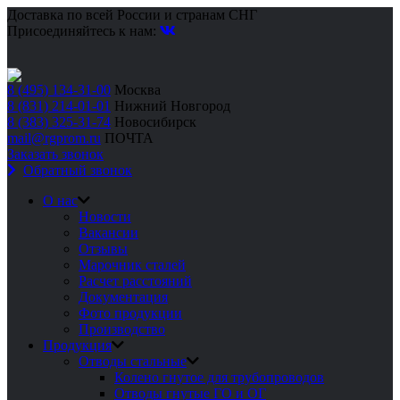
Доставка по всей России и странам СНГ
Присоединяйтесь к нам:
8 (495) 134-31-00
Москва
8 (831) 214-01-01
Нижний Новгород
8 (383) 325-31-74
Новосибирск
mail@rgprom.ru
ПОЧТА
Заказать звонок
Обратный звонок
О нас
Новости
Вакансии
Отзывы
Марочник сталей
Расчет расстояний
Документация
Фото продукции
Производство
Продукция
Отводы стальные
Колено гнутое для трубопроводов
Отводы гнутые ГО и ОГ