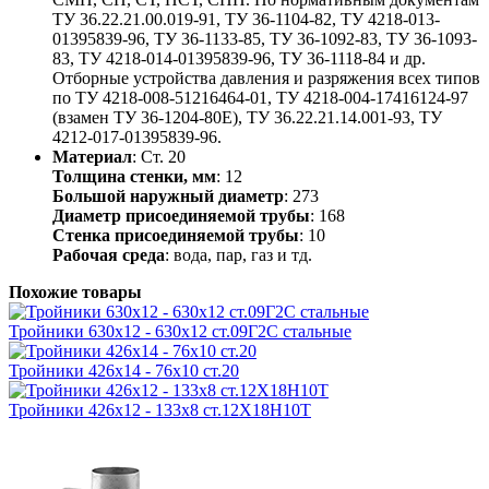
ТУ 36.22.21.00.019-91, ТУ 36-1104-82, ТУ 4218-013-
01395839-96, ТУ 36-1133-85, ТУ 36-1092-83, ТУ 36-1093-
83, ТУ 4218-014-01395839-96, ТУ 36-1118-84 и др.
Отборные устройства давления и разряжения всех типов
по ТУ 4218-008-51216464-01, ТУ 4218-004-17416124-97
(взамен ТУ 36-1204-80Е), ТУ 36.22.21.14.001-93, ТУ
4212-017-01395839-96.
Материал
: Ст. 20
Толщина стенки, мм
: 12
Большой наружный диаметр
: 273
Диаметр присоединяемой трубы
: 168
Стенка присоединяемой трубы
: 10
Рабочая среда
: вода, пар, газ и тд.
Похожие товары
Тройники 630х12 - 630х12 ст.09Г2С стальные
Тройники 426х14 - 76х10 ст.20
Тройники 426х12 - 133х8 ст.12Х18Н10Т