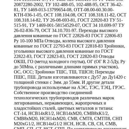
20872280-2002, ТУ 102-488-05, 102-488-95, ОСТ 36-42-
81, ТУ 1469-013-13799654-08, ОТТ-08.00-60.30.00-
КТН-036-1-05, ОСТ 108.104.08, ОСТ 108.318.11-82, ОСТ
108.318.14-82, ТУ 26-08-693-81, ГОСТ 22820-83 ТУ 51-
515-91, ТУ 1469-001-58154529-07, ОСТ 34 10.699-97 ТУ
26-02-836-79, ОСТ 34.10.701-97. Переходы высокого
давления кованные по ГОСТ 22826-83 ГОСТ 22806-83
Ру 10-100 МПа Отводы, колена высокого давления
кованные по ГОСТ 22793-83 ГОСТ 22818-83 Тройники,
угольники высокого давления кованные по ГОСТ
22822-83, ГОСТ 22823-83, ГОСТ 22820-83 Отводы
ОКШ, ГО (метод холодного гнутья), ОГ (ОГ R 2-5Ду, Ру
до 50Мпа, с различными длинами прямых участков),
ОС, ОСС; Тройники ТШС, ТШ, ТШСН; Переходы
ПШС, ПШ. Детали изготавливаются с Ду57 до Ду1420 с
толщиной стенки с 3мм. до 55мм. И другие детали
трубопровода используемые на АЭС, ТЭС, ТЭЦ, ГРЭС.
Собственное производство соединений
технологических трубопроводов различных марок
легированных, нержавеющих, жаропрочных и
хладостойких сталей, цветных металлов и титана:
СТ-14, НСВ14хR1/2, НСВ14хМ20, СМВ8хК1/2,
СМВ8хМ20, НСН14хМ20, СМ8, СМТ8, СМТП8, СНП
М20хG1/2, НСВ14хG1/2 НСН, НСВ, СВ, СН, СМВ,
СМП, СП, СТ, НСТ, СПП. По нормативным документам