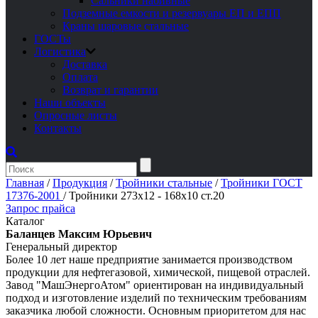
Сальники набивные
Подземные емкости и резервуары ЕП и ЕПП
Краны шаровые стальные
ГОСТы
Логистика
Доставка
Оплата
Возврат и гарантии
Наши объекты
Опросные листы
Контакты
Главная
/
Продукция
/
Тройники стальные
/
Тройники ГОСТ
17376-2001
/
Тройники 273х12 - 168х10 ст.20
Запрос прайса
Каталог
Баланцев Максим Юрьевич
Генеральный директор
Более 10 лет наше предприятие занимается производством
продукции для нефтегазовой, химической, пищевой отраслей.
Завод "МашЭнергоАтом" ориентирован на индивидуальный
подход и изготовление изделий по техническим требованиям
заказчика любой сложности. Основным приоритетом для нас