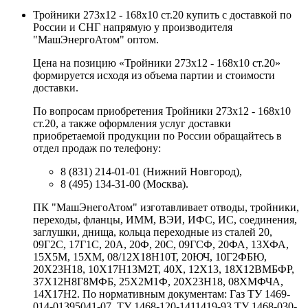
Тройники 273х12 - 168х10 ст.20 купить с доставкой по
России и СНГ напрямую у производителя
"МашЭнергоАтом" оптом.
Цена на позицию «Тройники 273х12 - 168х10 ст.20»
формируется исходя из объема партии и стоимости
доставки.
По вопросам приобретения Тройники 273х12 - 168х10
ст.20, а также оформления услуг доставки
приобретаемой продукции по России обращайтесь в
отдел продаж по телефону:
8 (831) 214-01-01 (Нижний Новгород),
8 (495) 134-31-00 (Москва).
ПК "МашЭнегоАтом" изготавливает отводы, тройники,
переходы, фланцы, ИММ, ВЭИ, ИФС, ИС, соединения,
заглушки, днища, кольца переходные из сталей 20,
09Г2С, 17Г1С, 20А, 20Ф, 20С, 09ГСФ, 20ФА, 13ХФА,
15Х5М, 15ХМ, 08/12Х18Н10Т, 20ЮЧ, 10Г2ФБЮ,
20Х23Н18, 10Х17Н13М2Т, 40Х, 12Х13, 18Х12ВМБФР,
37Х12Н8Г8МФБ, 25Х2М1Ф, 20Х23Н18, 08ХМФЧА,
14Х17Н2. По нормативным документам: Газ ТУ 1469-
014-01395041-07, ТУ 1468-120-1411419-93 ТУ 1468-030-