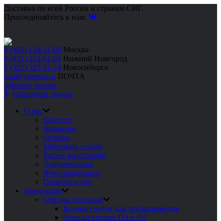
Доставка по всей России и странам СНГ
Присоединяйтесь к нам:
8 (495) 134-31-00
Москва
8 (831) 214-01-01
Нижний Новгород
8 (383) 325-31-74
Новосибирск
mail@rgprom.ru
ПОЧТА
Заказать звонок
Обратный звонок
О нас
Новости
Вакансии
Отзывы
Марочник сталей
Расчет расстояний
Документация
Фото продукции
Производство
Продукция
Отводы стальные
Колено гнутое для трубопроводов
Отводы гнутые ГО и ОГ