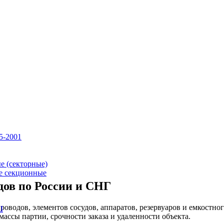
5-2001
е (секторные)
е секционные
дов по России и СНГ
оводов, элементов сосудов, аппаратов, резервуаров и емкостно
Ш
массы партии, срочности заказа и удаленности объекта.