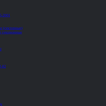
5-2001
е (секторные)
е секционные
Ш
2-82
EN