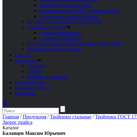
Тканевые компенсаторы
Фторопластовые PTFE компенсаторы
Сальниковые компенсаторы
Вставки электроизолирующие ВЭИ
Сальники для труб
Сальник нажимной
Сальники набивные
Подземные емкости и резервуары ЕП и ЕПП
Краны шаровые стальные
ГОСТы
Логистика
Доставка
Оплата
Возврат и гарантии
Наши объекты
Опросные листы
Контакты
Главная
/
Продукция
/
Тройники стальные
/
Тройники ГОСТ 17
Запрос прайса
Каталог
Баланцев Максим Юрьевич