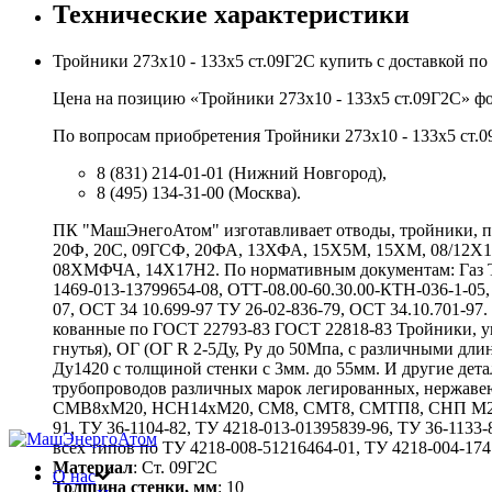
Технические характеристики
Тройники 273х10 - 133х5 ст.09Г2С купить с доставкой 
Цена на позицию «Тройники 273х10 - 133х5 ст.09Г2С» фо
По вопросам приобретения Тройники 273х10 - 133х5 ст.0
8 (831) 214-01-01 (Нижний Новгород),
8 (495) 134-31-00 (Москва).
ПК "МашЭнегоАтом" изготавливает отводы, тройники, пе
20Ф, 20С, 09ГСФ, 20ФА, 13ХФА, 15Х5М, 15ХМ, 08/12
08ХМФЧА, 14Х17Н2. По нормативным документам: Газ ТУ 
1469-013-13799654-08, ОТТ-08.00-60.30.00-КТН-036-1-05,
07, ОСТ 34 10.699-97 ТУ 26-02-836-79, ОСТ 34.10.701-9
кованные по ГОСТ 22793-83 ГОСТ 22818-83 Тройники, у
гнутья), ОГ (ОГ R 2-5Ду, Ру до 50Мпа, с различными 
Ду1420 с толщиной стенки с 3мм. до 55мм. И другие де
трубопроводов различных марок легированных, нержаве
СМВ8хМ20, НСН14хМ20, СМ8, СМТ8, СМТП8, СНП М20хG
91, ТУ 36-1104-82, ТУ 4218-013-01395839-96, ТУ 36-1133-
всех типов по ТУ 4218-008-51216464-01, ТУ 4218-004-1741
Материал
: Ст. 09Г2С
О нас
Толщина стенки, мм
: 10