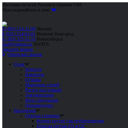
Доставка по всей России и странам СНГ
Присоединяйтесь к нам:
8 (495) 134-31-00
Москва
8 (831) 214-01-01
Нижний Новгород
8 (383) 325-31-74
Новосибирск
mail@rgprom.ru
ПОЧТА
Заказать звонок
Обратный звонок
О нас
Новости
Вакансии
Отзывы
Марочник сталей
Расчет расстояний
Документация
Фото продукции
Производство
Продукция
Отводы стальные
Колено гнутое для трубопроводов
Отводы гнутые ГО и ОГ