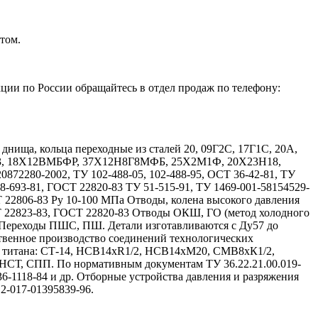
том.
ции по России обращайтесь в отдел продаж по телефону:
ища, кольца переходные из сталей 20, 09Г2С, 17Г1С, 20А,
Х13, 18Х12ВМБФР, 37Х12Н8Г8МФБ, 25Х2М1Ф, 20Х23Н18,
72280-2002, ТУ 102-488-05, 102-488-95, ОСТ 36-42-81, ТУ
08-693-81, ГОСТ 22820-83 ТУ 51-515-91, ТУ 1469-001-58154529-
Т 22806-83 Ру 10-100 МПа Отводы, колена высокого давления
Т 22823-83, ГОСТ 22820-83 Отводы ОКШ, ГО (метод холодного
 Переходы ПШС, ПШ. Детали изготавливаются с Ду57 до
твенное производство соединений технологических
и титана: СТ-14, НСВ14хR1/2, НСВ14хМ20, СМВ8хК1/2,
, СПП. По нормативным документам ТУ 36.22.21.00.019-
 36-1118-84 и др. Отборные устройства давления и разряжения
12-017-01395839-96.