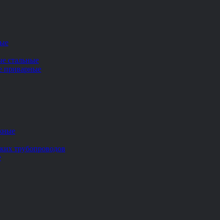
ные
ые стальные
ие приварные
жные
ских трубопроводов
е