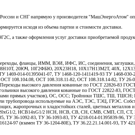
по России и СНГ напрямую у производителя "МашЭнергоАтом" оп
рмируется исходя из объема партии и стоимости доставки.
9Г2С, а также оформления услуг доставки приобретаемой продук
реходы, фланцы, ИММ, ВЭИ, ИФС, ИС, соединения, заглушки, дн
Х18Н10Т, 20ЮЧ, 10Г2ФБЮ, 20Х23Н18, 10Х17Н13М2Т, 40Х, 12
1469-014-01395041-07, ТУ 1468-120-1411419-93 ТУ 1468-030-208
 ОСТ 108.104.08, ОСТ 108.318.11-82, ОСТ 108.318.14-82, ТУ 26-
7. Переходы высокого давления кованные по ГОСТ 22826-83 ГОС
гольники высокого давления кованные по ГОСТ 22822-83, ГОС
длинами прямых участков), ОС, ОСС; Тройники ТШС, ТШ, ТШСН;
тали трубопровода используемые на АЭС, ТЭС, ТЭЦ, ГРЭС. Собс
ющих, жаропрочных и хладостойких сталей, цветных металлов 
1/2, НСВ14хG1/2 НСН, НСВ, СВ, СН, СМВ, СМП, СП, СТ, НСТ
85, ТУ 36-1092-83, ТУ 36-1093-83, ТУ 4218-014-01395839-96, ТУ
6124-97 (взамен ТУ 36-1204-80Е), ТУ 36.22.21.14.001-93, ТУ 42