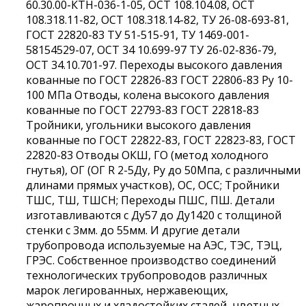
60.30.00-КТН-036-1-05, ОСТ 108.104.08, ОСТ
108.318.11-82, ОСТ 108.318.14-82, ТУ 26-08-693-81,
ГОСТ 22820-83 ТУ 51-515-91, ТУ 1469-001-
58154529-07, ОСТ 34 10.699-97 ТУ 26-02-836-79,
ОСТ 34.10.701-97. Переходы высокого давления
кованные по ГОСТ 22826-83 ГОСТ 22806-83 Ру 10-
100 МПа Отводы, колена высокого давления
кованные по ГОСТ 22793-83 ГОСТ 22818-83
Тройники, угольники высокого давления
кованные по ГОСТ 22822-83, ГОСТ 22823-83, ГОСТ
22820-83 Отводы ОКШ, ГО (метод холодного
гнутья), ОГ (ОГ R 2-5Ду, Ру до 50Мпа, с различными
длинами прямых участков), ОС, ОСС; Тройники
ТШС, ТШ, ТШСН; Переходы ПШС, ПШ. Детали
изготавливаются с Ду57 до Ду1420 с толщиной
стенки с 3мм. до 55мм. И другие детали
трубопровода используемые на АЭС, ТЭС, ТЭЦ,
ГРЭС. Собственное производство соединений
технологических трубопроводов различных
марок легированных, нержавеющих,
жаропрочных и хладостойких сталей, цветных