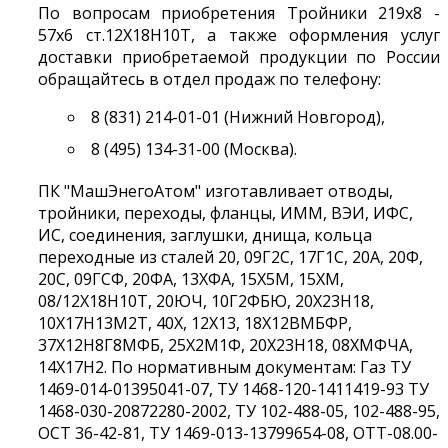
По вопросам приобретения Тройники 219х8 -
57х6 ст.12Х18Н10Т, а также оформления услуг
доставки приобретаемой продукции по России
обращайтесь в отдел продаж по телефону:
8 (831) 214-01-01 (Нижний Новгород),
8 (495) 134-31-00 (Москва).
ПК "МашЭнегоАтом" изготавливает отводы,
тройники, переходы, фланцы, ИММ, ВЭИ, ИФС,
ИС, соединения, заглушки, днища, кольца
переходные из сталей 20, 09Г2С, 17Г1С, 20А, 20Ф,
20С, 09ГСФ, 20ФА, 13ХФА, 15Х5М, 15ХМ,
08/12Х18Н10Т, 20ЮЧ, 10Г2ФБЮ, 20Х23Н18,
10Х17Н13М2Т, 40Х, 12Х13, 18Х12ВМБФР,
37Х12Н8Г8МФБ, 25Х2М1Ф, 20Х23Н18, 08ХМФЧА,
14Х17Н2. По нормативным документам: Газ ТУ
1469-014-01395041-07, ТУ 1468-120-1411419-93 ТУ
1468-030-20872280-2002, ТУ 102-488-05, 102-488-95,
ОСТ 36-42-81, ТУ 1469-013-13799654-08, ОТТ-08.00-