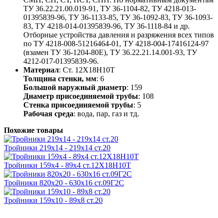
ТУ 36.22.21.00.019-91, ТУ 36-1104-82, ТУ 4218-013-
01395839-96, ТУ 36-1133-85, ТУ 36-1092-83, ТУ 36-1093-
83, ТУ 4218-014-01395839-96, ТУ 36-1118-84 и др.
Отборные устройства давления и разряжения всех типов
по ТУ 4218-008-51216464-01, ТУ 4218-004-17416124-97
(взамен ТУ 36-1204-80Е), ТУ 36.22.21.14.001-93, ТУ
4212-017-01395839-96.
Материал
: Ст. 12Х18Н10Т
Толщина стенки, мм
: 6
Большой наружный диаметр
: 159
Диаметр присоединяемой трубы
: 108
Стенка присоединяемой трубы
: 5
Рабочая среда
: вода, пар, газ и тд.
Похожие товары
Тройники 219х14 - 219х14 ст.20
Тройники 159х4 - 89х4 ст.12Х18Н10Т
Тройники 820х20 - 630х16 ст.09Г2С
Тройники 159х10 - 89х8 ст.20