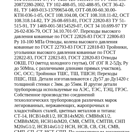
20872280-2002, ТУ 102-488-05, 102-488-95, ОСТ 36-42-
81, ТУ 1469-013-13799654-08, ОТТ-08.00-60.30.00-
КТН-036-1-05, ОСТ 108.104.08, ОСТ 108.318.11-82, ОСТ
108.318.14-82, ТУ 26-08-693-81, ГОСТ 22820-83 ТУ 51-
515-91, ТУ 1469-001-58154529-07, ОСТ 34 10.699-97 ТУ
26-02-836-79, ОСТ 34.10.701-97. Переходы высокого
давления кованные по ГОСТ 22826-83 ГОСТ 22806-83
Ру 10-100 МПа Отводы, колена высокого давления
кованные по ГОСТ 22793-83 ГОСТ 22818-83 Тройники,
угольники высокого давления кованные по ГОСТ
22822-83, ГОСТ 22823-83, ГОСТ 22820-83 Отводы
ОКШ, ГО (метод холодного гнутья), ОГ (ОГ R 2-5Ду, Ру
до 50Мпа, с различными длинами прямых участков),
ОС, ОСС; Тройники ТШС, ТШ, ТШСН; Переходы
ПШС, ПШ. Детали изготавливаются с Ду57 до Ду1420 с
толщиной стенки с 3мм. до 55мм. И другие детали
трубопровода используемые на АЭС, ТЭС, ТЭЦ, ГРЭС.
Собственное производство соединений
технологических трубопроводов различных марок
легированных, нержавеющих, жаропрочных и
хладостойких сталей, цветных металлов и титана:
СТ-14, НСВ14хR1/2, НСВ14хМ20, СМВ8хК1/2,
СМВ8хМ20, НСН14хМ20, СМ8, СМТ8, СМТП8, СНП
М20хG1/2, НСВ14хG1/2 НСН, НСВ, СВ, СН, СМВ,
СМП, СП, СТ, НСТ, СПП. По нормативным документам