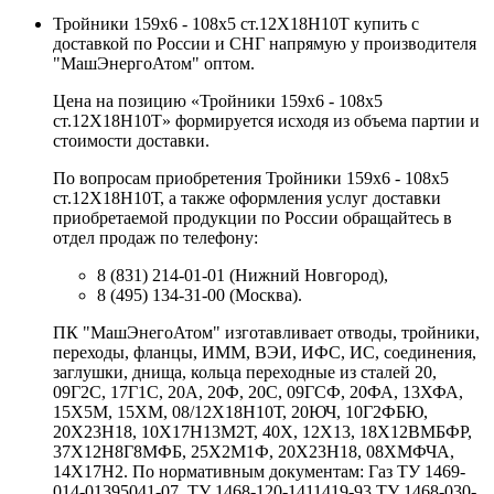
Тройники 159х6 - 108х5 ст.12Х18Н10Т купить с
доставкой по России и СНГ напрямую у производителя
"МашЭнергоАтом" оптом.
Цена на позицию «Тройники 159х6 - 108х5
ст.12Х18Н10Т» формируется исходя из объема партии и
стоимости доставки.
По вопросам приобретения Тройники 159х6 - 108х5
ст.12Х18Н10Т, а также оформления услуг доставки
приобретаемой продукции по России обращайтесь в
отдел продаж по телефону:
8 (831) 214-01-01 (Нижний Новгород),
8 (495) 134-31-00 (Москва).
ПК "МашЭнегоАтом" изготавливает отводы, тройники,
переходы, фланцы, ИММ, ВЭИ, ИФС, ИС, соединения,
заглушки, днища, кольца переходные из сталей 20,
09Г2С, 17Г1С, 20А, 20Ф, 20С, 09ГСФ, 20ФА, 13ХФА,
15Х5М, 15ХМ, 08/12Х18Н10Т, 20ЮЧ, 10Г2ФБЮ,
20Х23Н18, 10Х17Н13М2Т, 40Х, 12Х13, 18Х12ВМБФР,
37Х12Н8Г8МФБ, 25Х2М1Ф, 20Х23Н18, 08ХМФЧА,
14Х17Н2. По нормативным документам: Газ ТУ 1469-
014-01395041-07, ТУ 1468-120-1411419-93 ТУ 1468-030-