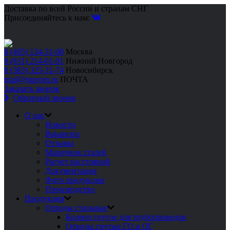
Доставка по всей России и странам СНГ
Присоединяйтесь к нам:
8 (495) 134-31-00
Москва
8 (831) 214-01-01
Нижний Новгород
8 (383) 325-31-74
Новосибирск
mail@rgprom.ru
ПОЧТА
Заказать звонок
Обратный звонок
О нас
Новости
Вакансии
Отзывы
Марочник сталей
Расчет расстояний
Документация
Фото продукции
Производство
Продукция
Отводы стальные
Колено гнутое для трубопроводов
Отводы гнутые ГО и ОГ