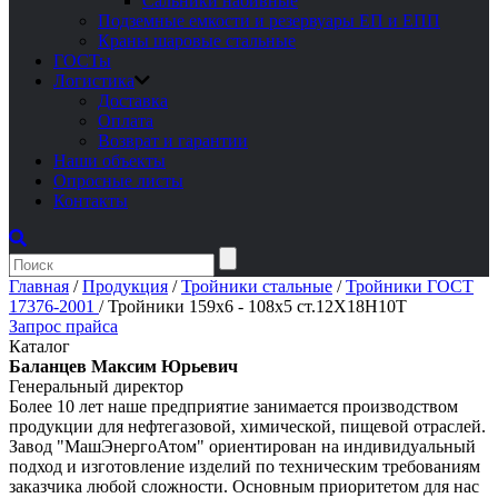
Сальники набивные
Подземные емкости и резервуары ЕП и ЕПП
Краны шаровые стальные
ГОСТы
Логистика
Доставка
Оплата
Возврат и гарантии
Наши объекты
Опросные листы
Контакты
Главная
/
Продукция
/
Тройники стальные
/
Тройники ГОСТ
17376-2001
/
Тройники 159х6 - 108х5 ст.12Х18Н10Т
Запрос прайса
Каталог
Баланцев Максим Юрьевич
Генеральный директор
Более 10 лет наше предприятие занимается производством
продукции для нефтегазовой, химической, пищевой отраслей.
Завод "МашЭнергоАтом" ориентирован на индивидуальный
подход и изготовление изделий по техническим требованиям
заказчика любой сложности. Основным приоритетом для нас