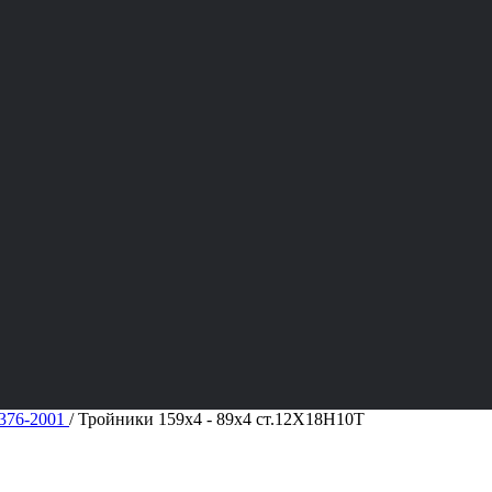
376-2001
/
Тройники 159х4 - 89х4 ст.12Х18Н10Т