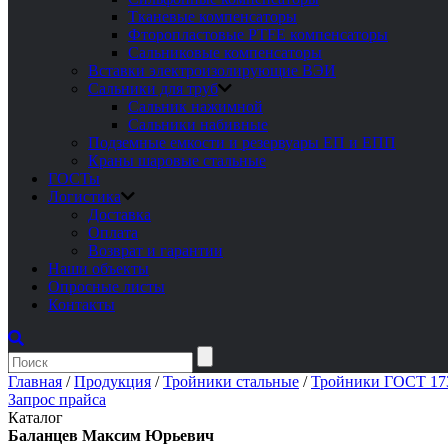
Тканевые компенсаторы
Фторопластовые PTFE компенсаторы
Сальниковые компенсаторы
Вставки электроизолирующие ВЭИ
Сальники для труб
Сальник нажимной
Сальники набивные
Подземные емкости и резервуары ЕП и ЕПП
Краны шаровые стальные
ГОСТы
Логистика
Доставка
Оплата
Возврат и гарантии
Наши объекты
Опросные листы
Контакты
Главная
/
Продукция
/
Тройники стальные
/
Тройники ГОСТ 17
Запрос прайса
Каталог
Баланцев Максим Юрьевич