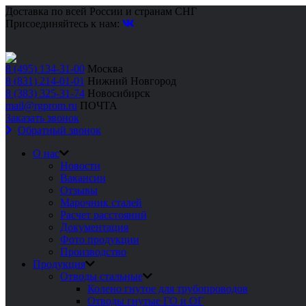
Доставка по всей России и странам СНГ
Присоединяйтесь к нам:
8 (495) 134-31-00
Москва
8 (831) 214-01-01
Нижний Новгород
8 (383) 325-31-74
Новосибирск
mail@rgprom.ru
ПОЧТА
Заказать звонок
Обратный звонок
О нас
Новости
Вакансии
Отзывы
Марочник сталей
Расчет расстояний
Документация
Фото продукции
Производство
Продукция
Отводы стальные
Колено гнутое для трубопроводов
Отводы гнутые ГО и ОГ