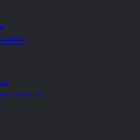
ные
ые стальные
ие приварные
жные
ских трубопроводов
е