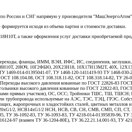
й по России и СНГ напрямую у производителя "МашЭнергоАтом"
формируется исходя из объема партии и стоимости доставки.
18Н10Т, а также оформления услуг доставки приобретаемой про
реходы, фланцы, ИММ, ВЭИ, ИФС, ИС, соединения, заглушки, дн
Х18Н10Т, 20ЮЧ, 10Г2ФБЮ, 20Х23Н18, 10Х17Н13М2Т, 40Х, 12
1469-014-01395041-07, ТУ 1468-120-1411419-93 ТУ 1468-030-208
 ОСТ 108.104.08, ОСТ 108.318.11-82, ОСТ 108.318.14-82, ТУ 26-
7. Переходы высокого давления кованные по ГОСТ 22826-83 ГОС
гольники высокого давления кованные по ГОСТ 22822-83, ГОС
длинами прямых участков), ОС, ОСС; Тройники ТШС, ТШ, ТШСН;
тали трубопровода используемые на АЭС, ТЭС, ТЭЦ, ГРЭС. Собс
ющих, жаропрочных и хладостойких сталей, цветных металлов 
1/2, НСВ14хG1/2 НСН, НСВ, СВ, СН, СМВ, СМП, СП, СТ, НСТ
85, ТУ 36-1092-83, ТУ 36-1093-83, ТУ 4218-014-01395839-96, ТУ
6124-97 (взамен ТУ 36-1204-80Е), ТУ 36.22.21.14.001-93, ТУ 42