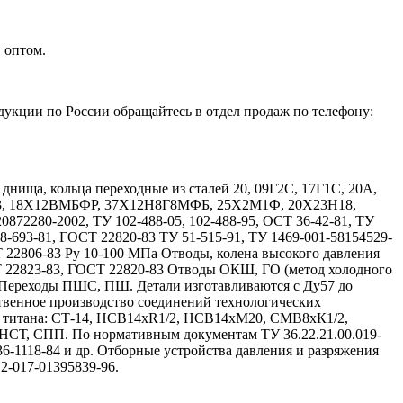
 оптом.
дукции по России обращайтесь в отдел продаж по телефону:
ища, кольца переходные из сталей 20, 09Г2С, 17Г1С, 20А,
Х13, 18Х12ВМБФР, 37Х12Н8Г8МФБ, 25Х2М1Ф, 20Х23Н18,
72280-2002, ТУ 102-488-05, 102-488-95, ОСТ 36-42-81, ТУ
08-693-81, ГОСТ 22820-83 ТУ 51-515-91, ТУ 1469-001-58154529-
Т 22806-83 Ру 10-100 МПа Отводы, колена высокого давления
Т 22823-83, ГОСТ 22820-83 Отводы ОКШ, ГО (метод холодного
 Переходы ПШС, ПШ. Детали изготавливаются с Ду57 до
твенное производство соединений технологических
и титана: СТ-14, НСВ14хR1/2, НСВ14хМ20, СМВ8хК1/2,
, СПП. По нормативным документам ТУ 36.22.21.00.019-
 36-1118-84 и др. Отборные устройства давления и разряжения
12-017-01395839-96.