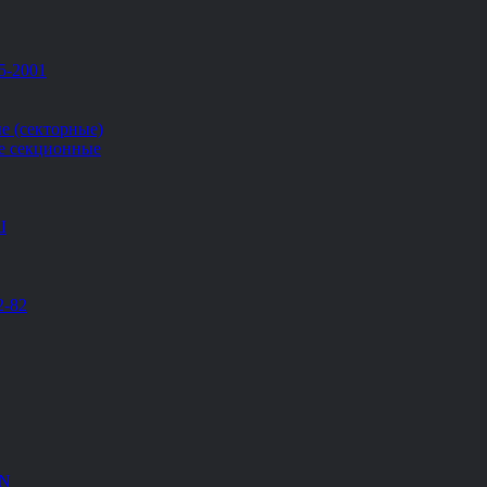
5-2001
е (секторные)
е секционные
Ш
2-82
EN