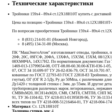
Технические характеристики
Тройники 159х4 - 89х4 ст.12Х18Н10Т купить с доставко
Цена на позицию «Тройники 159х4 - 89х4 ст.12Х18Н10Т» 
По вопросам приобретения Тройники 159х4 - 89х4 ст.12Х
8 (831) 214-01-01 (Нижний Новгород),
8 (495) 134-31-00 (Москва).
ПК "МашЭнегоАтом" изготавливает отводы, тройники, пе
20Ф, 20С, 09ГСФ, 20ФА, 13ХФА, 15Х5М, 15ХМ, 08/12
08ХМФЧА, 14Х17Н2. По нормативным документам: Газ ТУ 
1469-013-13799654-08, ОТТ-08.00-60.30.00-КТН-036-1-05,
07, ОСТ 34 10.699-97 ТУ 26-02-836-79, ОСТ 34.10.701-9
кованные по ГОСТ 22793-83 ГОСТ 22818-83 Тройники, у
гнутья), ОГ (ОГ R 2-5Ду, Ру до 50Мпа, с различными 
Ду1420 с толщиной стенки с 3мм. до 55мм. И другие де
трубопроводов различных марок легированных, нержаве
СМВ8хМ20, НСН14хМ20, СМ8, СМТ8, СМТП8, СНП М20хG
91, ТУ 36-1104-82, ТУ 4218-013-01395839-96, ТУ 36-1133-
всех типов по ТУ 4218-008-51216464-01, ТУ 4218-004-1741
Материал
: Ст. 12Х18Н10Т
Толщина стенки, мм
: 4