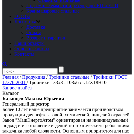
Сальники набивные
Подземные емкости и резервуары ЕП и ЕПП
Краны шаровые стальные
ГОСТы
Логистика
Доставка
Оплата
Возврат и гарантии
Наши объекты
Опросные листы
Контакты
Главная
/
Продукция
/
Тройники стальные
/
Тройники ГОСТ
17376-2001
/
Тройники 133х8 - 108х6 ст.12Х18Н10Т
Запрос прайса
Каталог
Баланцев Максим Юрьевич
Генеральный директор
Более 10 лет наше предприятие занимается производством
продукции для нефтегазовой, химической, пищевой отраслей.
Завод "МашЭнергоАтом" ориентирован на индивидуальный
подход и изготовление изделий по техническим требованиям
заказчика любой сложности. Основным приоритетом для нас