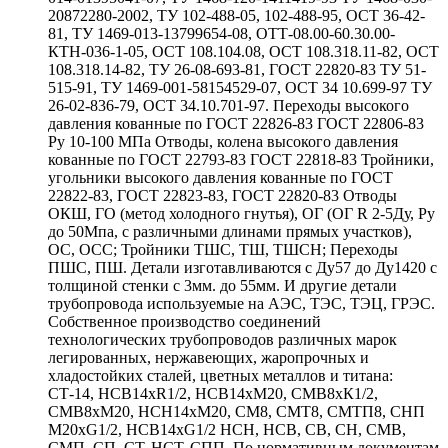
20872280-2002, ТУ 102-488-05, 102-488-95, ОСТ 36-42-
81, ТУ 1469-013-13799654-08, ОТТ-08.00-60.30.00-
КТН-036-1-05, ОСТ 108.104.08, ОСТ 108.318.11-82, ОСТ
108.318.14-82, ТУ 26-08-693-81, ГОСТ 22820-83 ТУ 51-
515-91, ТУ 1469-001-58154529-07, ОСТ 34 10.699-97 ТУ
26-02-836-79, ОСТ 34.10.701-97. Переходы высокого
давления кованные по ГОСТ 22826-83 ГОСТ 22806-83
Ру 10-100 МПа Отводы, колена высокого давления
кованные по ГОСТ 22793-83 ГОСТ 22818-83 Тройники,
угольники высокого давления кованные по ГОСТ
22822-83, ГОСТ 22823-83, ГОСТ 22820-83 Отводы
ОКШ, ГО (метод холодного гнутья), ОГ (ОГ R 2-5Ду, Ру
до 50Мпа, с различными длинами прямых участков),
ОС, ОСС; Тройники ТШС, ТШ, ТШСН; Переходы
ПШС, ПШ. Детали изготавливаются с Ду57 до Ду1420 с
толщиной стенки с 3мм. до 55мм. И другие детали
трубопровода используемые на АЭС, ТЭС, ТЭЦ, ГРЭС.
Собственное производство соединений
технологических трубопроводов различных марок
легированных, нержавеющих, жаропрочных и
хладостойких сталей, цветных металлов и титана:
СТ-14, НСВ14хR1/2, НСВ14хМ20, СМВ8хК1/2,
СМВ8хМ20, НСН14хМ20, СМ8, СМТ8, СМТП8, СНП
М20хG1/2, НСВ14хG1/2 НСН, НСВ, СВ, СН, СМВ,
СМП, СП, СТ, НСТ, СПП. По нормативным документам