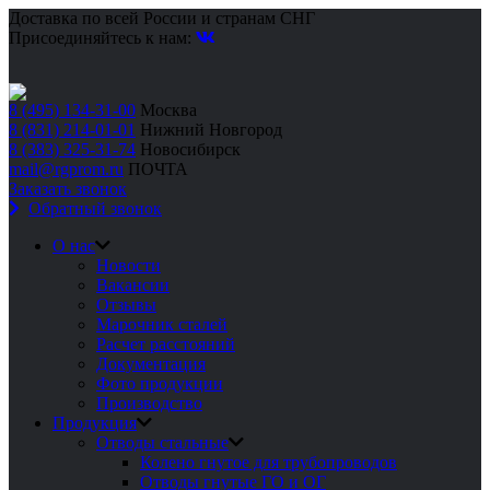
Доставка по всей России и странам СНГ
Присоединяйтесь к нам:
8 (495) 134-31-00
Москва
8 (831) 214-01-01
Нижний Новгород
8 (383) 325-31-74
Новосибирск
mail@rgprom.ru
ПОЧТА
Заказать звонок
Обратный звонок
О нас
Новости
Вакансии
Отзывы
Марочник сталей
Расчет расстояний
Документация
Фото продукции
Производство
Продукция
Отводы стальные
Колено гнутое для трубопроводов
Отводы гнутые ГО и ОГ