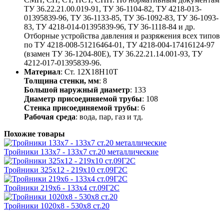
ТУ 36.22.21.00.019-91, ТУ 36-1104-82, ТУ 4218-013-
01395839-96, ТУ 36-1133-85, ТУ 36-1092-83, ТУ 36-1093-
83, ТУ 4218-014-01395839-96, ТУ 36-1118-84 и др.
Отборные устройства давления и разряжения всех типов
по ТУ 4218-008-51216464-01, ТУ 4218-004-17416124-97
(взамен ТУ 36-1204-80Е), ТУ 36.22.21.14.001-93, ТУ
4212-017-01395839-96.
Материал
: Ст. 12Х18Н10Т
Толщина стенки, мм
: 8
Большой наружный диаметр
: 133
Диаметр присоединяемой трубы
: 108
Стенка присоединяемой трубы
: 6
Рабочая среда
: вода, пар, газ и тд.
Похожие товары
Тройники 133х7 - 133х7 ст.20 металлические
Тройники 325х12 - 219х10 ст.09Г2С
Тройники 219х6 - 133х4 ст.09Г2С
Тройники 1020х8 - 530х8 ст.20