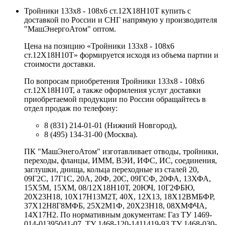
Тройники 133х8 - 108х6 ст.12Х18Н10Т купить с
доставкой по России и СНГ напрямую у производителя
"МашЭнергоАтом" оптом.
Цена на позицию «Тройники 133х8 - 108х6
ст.12Х18Н10Т» формируется исходя из объема партии и
стоимости доставки.
По вопросам приобретения Тройники 133х8 - 108х6
ст.12Х18Н10Т, а также оформления услуг доставки
приобретаемой продукции по России обращайтесь в
отдел продаж по телефону:
8 (831) 214-01-01 (Нижний Новгород),
8 (495) 134-31-00 (Москва).
ПК "МашЭнегоАтом" изготавливает отводы, тройники,
переходы, фланцы, ИММ, ВЭИ, ИФС, ИС, соединения,
заглушки, днища, кольца переходные из сталей 20,
09Г2С, 17Г1С, 20А, 20Ф, 20С, 09ГСФ, 20ФА, 13ХФА,
15Х5М, 15ХМ, 08/12Х18Н10Т, 20ЮЧ, 10Г2ФБЮ,
20Х23Н18, 10Х17Н13М2Т, 40Х, 12Х13, 18Х12ВМБФР,
37Х12Н8Г8МФБ, 25Х2М1Ф, 20Х23Н18, 08ХМФЧА,
14Х17Н2. По нормативным документам: Газ ТУ 1469-
014-01395041-07, ТУ 1468-120-1411419-93 ТУ 1468-030-