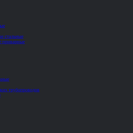
ные
ые стальные
ие приварные
жные
ских трубопроводов
е