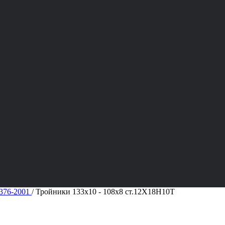
376-2001
/
Тройники 133х10 - 108х8 ст.12Х18Н10Т