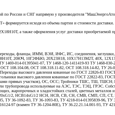
кой по России и СНГ напрямую у производителя "МашЭнергоАто
» формируется исходя из объема партии и стоимости доставки.
2Х18Н10Т, а также оформления услуг доставки приобретаемой п
реходы, фланцы, ИММ, ВЭИ, ИФС, ИС, соединения, заглушки, дн
Х18Н10Т, 20ЮЧ, 10Г2ФБЮ, 20Х23Н18, 10Х17Н13М2Т, 40Х, 12
1469-014-01395041-07, ТУ 1468-120-1411419-93 ТУ 1468-030-208
 ОСТ 108.104.08, ОСТ 108.318.11-82, ОСТ 108.318.14-82, ТУ 26-
7. Переходы высокого давления кованные по ГОСТ 22826-83 ГОС
гольники высокого давления кованные по ГОСТ 22822-83, ГОС
длинами прямых участков), ОС, ОСС; Тройники ТШС, ТШ, ТШСН;
тали трубопровода используемые на АЭС, ТЭС, ТЭЦ, ГРЭС. Собс
ющих, жаропрочных и хладостойких сталей, цветных металлов 
1/2, НСВ14хG1/2 НСН, НСВ, СВ, СН, СМВ, СМП, СП, СТ, НСТ
85, ТУ 36-1092-83, ТУ 36-1093-83, ТУ 4218-014-01395839-96, ТУ
6124-97 (взамен ТУ 36-1204-80Е), ТУ 36.22.21.14.001-93, ТУ 42