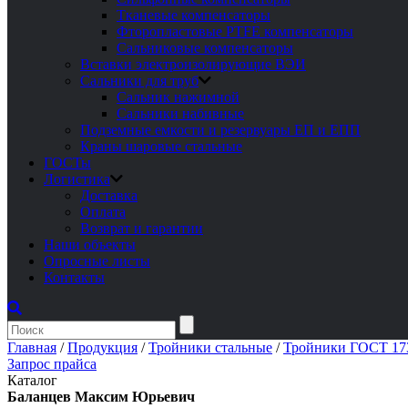
Тканевые компенсаторы
Фторопластовые PTFE компенсаторы
Сальниковые компенсаторы
Вставки электроизолирующие ВЭИ
Сальники для труб
Сальник нажимной
Сальники набивные
Подземные емкости и резервуары ЕП и ЕПП
Краны шаровые стальные
ГОСТы
Логистика
Доставка
Оплата
Возврат и гарантии
Наши объекты
Опросные листы
Контакты
Главная
/
Продукция
/
Тройники стальные
/
Тройники ГОСТ 17
Запрос прайса
Каталог
Баланцев Максим Юрьевич