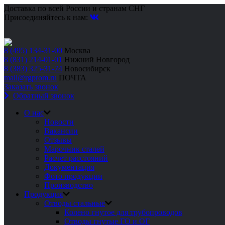
Доставка по всей России и странам СНГ
Присоединяйтесь к нам:
8 (495) 134-31-00
Москва
8 (831) 214-01-01
Нижний Новгород
8 (383) 325-31-74
Новосибирск
mail@rgprom.ru
ПОЧТА
Заказать звонок
Обратный звонок
О нас
Новости
Вакансии
Отзывы
Марочник сталей
Расчет расстояний
Документация
Фото продукции
Производство
Продукция
Отводы стальные
Колено гнутое для трубопроводов
Отводы гнутые ГО и ОГ