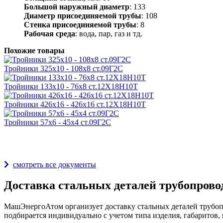
Большой наружный диаметр
: 133
Диаметр присоединяемой трубы
: 108
Стенка присоединяемой трубы
: 8
Рабочая среда
: вода, пар, газ и тд.
Похожие товары
Тройники 325х10 - 108х8 ст.09Г2С
Тройники 133х10 - 76х8 ст.12Х18Н10Т
Тройники 426х16 - 426х16 ст.12Х18Н10Т
Тройники 57х6 - 45х4 ст.09Г2С
Награды и дипломы
смотреть все документы
Доставка стальных деталей трубопрово
МашЭнергоАтом организует доставку стальных деталей трубопр
подбирается индивидуально с учетом типа изделия, габаритов, 