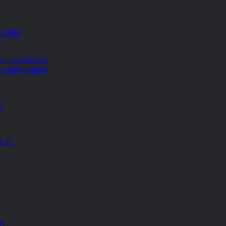
5-2001
е (секторные)
е секционные
Ш
2-82
EN