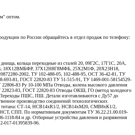
м" оптом.
родукции по России обращайтесь в отдел продаж по телефону:
ища, кольца переходные из сталей 20, 09Г2С, 17Г1С, 20А,
Х13, 18Х12ВМБФР, 37Х12Н8Г8МФБ, 25Х2М1Ф, 20Х23Н18,
72280-2002, ТУ 102-488-05, 102-488-95, ОСТ 36-42-81, ТУ
08-693-81, ГОСТ 22820-83 ТУ 51-515-91, ТУ 1469-001-58154529-
Т 22806-83 Ру 10-100 МПа Отводы, колена высокого давления
Т 22823-83, ГОСТ 22820-83 Отводы ОКШ, ГО (метод холодного
 Переходы ПШС, ПШ. Детали изготавливаются с Ду57 до
твенное производство соединений технологических
и титана: СТ-14, НСВ14хR1/2, НСВ14хМ20, СМВ8хК1/2,
, СПП. По нормативным документам ТУ 36.22.21.00.019-
 36-1118-84 и др. Отборные устройства давления и разряжения
12-017-01395839-96.