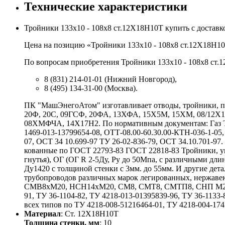
Технические характеристики
Тройники 133х10 - 108х8 ст.12Х18Н10Т купить с достав
Цена на позицию «Тройники 133х10 - 108х8 ст.12Х18Н10Т
По вопросам приобретения Тройники 133х10 - 108х8 ст.1
8 (831) 214-01-01 (Нижний Новгород),
8 (495) 134-31-00 (Москва).
ПК "МашЭнегоАтом" изготавливает отводы, тройники, пе
20Ф, 20С, 09ГСФ, 20ФА, 13ХФА, 15Х5М, 15ХМ, 08/12
08ХМФЧА, 14Х17Н2. По нормативным документам: Газ ТУ 
1469-013-13799654-08, ОТТ-08.00-60.30.00-КТН-036-1-05,
07, ОСТ 34 10.699-97 ТУ 26-02-836-79, ОСТ 34.10.701-9
кованные по ГОСТ 22793-83 ГОСТ 22818-83 Тройники, у
гнутья), ОГ (ОГ R 2-5Ду, Ру до 50Мпа, с различными 
Ду1420 с толщиной стенки с 3мм. до 55мм. И другие де
трубопроводов различных марок легированных, нержаве
СМВ8хМ20, НСН14хМ20, СМ8, СМТ8, СМТП8, СНП М20хG
91, ТУ 36-1104-82, ТУ 4218-013-01395839-96, ТУ 36-1133-
всех типов по ТУ 4218-008-51216464-01, ТУ 4218-004-1741
Материал
: Ст. 12Х18Н10Т
Толщина стенки, мм
: 10