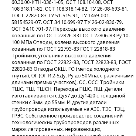
60.30.00-КТН-036-1-05, ОСТ 108.104.08, ОСТ
108.318.11-82, ОСТ 108.318.14-82, ТУ 26-08-693-81,
ГОСТ 22820-83 ТУ 51-515-91, ТУ 1469-001-
58154529-07, ОСТ 34 10.699-97 ТУ 26-02-836-79,
ОСТ 34.10.701-97. Переходы высокого давления
кованные по ГОСТ 22826-83 ГОСТ 22806-83 Ру 10-
100 МПа Отводы, колена высокого давления
кованные по ГОСТ 22793-83 ГОСТ 22818-83
Тройники, угольники высокого давления
кованные по ГОСТ 22822-83, ГОСТ 22823-83, ГОСТ
22820-83 Отводы ОКШ, ГО (метод холодного
гнутья), ОГ (ОГ R 2-5Ду, Ру до 50Мпа, с различными
длинами прямых участков), ОС, ОСС; Тройники
ТШС, ТШ, ТШСН; Переходы ПШС, ПШ. Детали
изготавливаются с Ду57 до Ду1420 с толщиной
стенки с 3мм. до 55мм. И другие детали
трубопровода используемые на АЭС, ТЭС, ТЭЦ,
ГРЭС. Собственное производство соединений
технологических трубопроводов различных
марок легированных, нержавеющих,
жаропрочных и хладостойких сталей, цветных