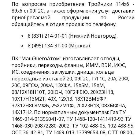
По вопросам приобретения Тройники 114х6 -
89х6 ст.09Г2С, а также оформления услуг доставки
приобретаемой продукции по России
обращайтесь в отдел продаж по телефону:
8 (831) 214-01-01 (Нижний Новгород),
8 (495) 134-31-00 (Москва).
ПК "МашЭнегоАтом" изготавливает отводы,
тройники, переходы, фланцы, ИММ, ВЭИ, ИФС,
ИС, соединения, заглушки, днища, кольца
переходные из сталей 20, 09Г2С, 17Г1С, 20А, 20Ф,
20С, 09ГСФ, 20ФА, 13ХФА, 15Х5М, 15ХМ,
08/12Х18Н10Т, 20ЮЧ, 10Г2ФБЮ, 20Х23Н18,
10Х17Н13М2Т, 40Х, 12Х13, 18Х12ВМБФР,
37Х12Н8Г8МФБ, 25Х2М1Ф, 20Х23Н18, 08ХМФЧА,
14Х17Н2. По нормативным документам: Газ ТУ
1469-014-01395041-07, ТУ 1468-120-1411419-93 ТУ
1468-030-20872280-2002, ТУ 102-488-05, 102-488-95,
ОСТ 36-42-81, ТУ 1469-013-13799654-08, ОТТ-08.00-