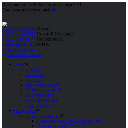
Доставка по всей России и странам СНГ
Присоединяйтесь к нам:
8 (495) 134-31-00
Москва
8 (831) 214-01-01
Нижний Новгород
8 (383) 325-31-74
Новосибирск
mail@rgprom.ru
ПОЧТА
Заказать звонок
Обратный звонок
О нас
Новости
Вакансии
Отзывы
Марочник сталей
Расчет расстояний
Документация
Фото продукции
Производство
Продукция
Отводы стальные
Колено гнутое для трубопроводов
Отводы гнутые ГО и ОГ