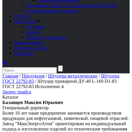
Сальники набивные
Подземные емкости и резервуары ЕП и ЕПП
Краны шаровые стальные
ГОСТы
Логистика
Доставка
Оплата
Возврат и гарантии
Наши объекты
Опросные листы
Контакты
Главная
/
Продукция
/
Штуцера металлические
/
Штуцера
ГОСТ 22792-83
/
Штуцер приварной ДУ-40 L-160 D1-83
ГОСТ 22792-83 Исполнение 4
Запрос прайса
Каталог
Баланцев Максим Юрьевич
Генеральный директор
Более 10 лет наше предприятие занимается производством
продукции для нефтегазовой, химической, пищевой отраслей.
Завод "МашЭнергоАтом" ориентирован на индивидуальный
подход и изготовление изделий по техническим требованиям