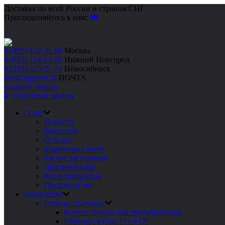
Доставка по всей России и странам СНГ
Присоединяйтесь к нам:
8 (495) 134-31-00
Москва
8 (831) 214-01-01
Нижний Новгород
8 (383) 325-31-74
Новосибирск
mail@rgprom.ru
ПОЧТА
Заказать звонок
Обратный звонок
О нас
Новости
Вакансии
Отзывы
Марочник сталей
Расчет расстояний
Документация
Фото продукции
Производство
Продукция
Отводы стальные
Колено гнутое для трубопроводов
Отводы гнутые ГО и ОГ