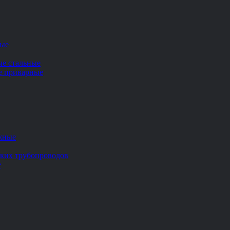
ные
ые стальные
ие приварные
жные
ских трубопроводов
е