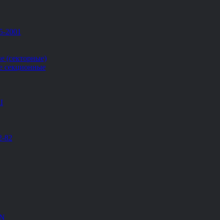
5-2001
е (секторные)
е секционные
Ш
2-82
EN