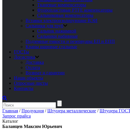
Тканевые компенсаторы
Фторопластовые PTFE компенсаторы
Сальниковые компенсаторы
Вставки электроизолирующие ВЭИ
Сальники для труб
Сальник нажимной
Сальники набивные
Подземные емкости и резервуары ЕП и ЕПП
Краны шаровые стальные
ГОСТы
Логистика
Доставка
Оплата
Возврат и гарантии
Наши объекты
Опросные листы
Контакты
Главная
/
Продукция
/
Штуцера металлические
/
Штуцера ГОСТ
Запрос прайса
Каталог
Баланцев Максим Юрьевич