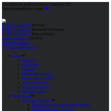
Доставка по всей России и странам СНГ
Присоединяйтесь к нам:
8 (495) 134-31-00
Москва
8 (831) 214-01-01
Нижний Новгород
8 (383) 325-31-74
Новосибирск
mail@rgprom.ru
ПОЧТА
Заказать звонок
Обратный звонок
О нас
Новости
Вакансии
Отзывы
Марочник сталей
Расчет расстояний
Документация
Фото продукции
Производство
Продукция
Отводы стальные
Колено гнутое для трубопроводов
Отводы гнутые ГО и ОГ