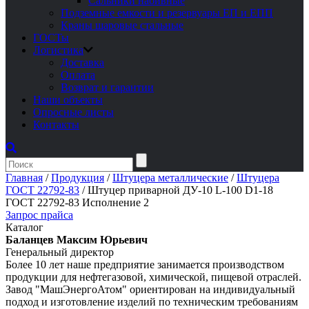
Сальники набивные
Подземные емкости и резервуары ЕП и ЕПП
Краны шаровые стальные
ГОСТы
Логистика
Доставка
Оплата
Возврат и гарантии
Наши объекты
Опросные листы
Контакты
Главная
/
Продукция
/
Штуцера металлические
/
Штуцера
ГОСТ 22792-83
/
Штуцер приварной ДУ-10 L-100 D1-18
ГОСТ 22792-83 Исполнение 2
Запрос прайса
Каталог
Баланцев Максим Юрьевич
Генеральный директор
Более 10 лет наше предприятие занимается производством
продукции для нефтегазовой, химической, пищевой отраслей.
Завод "МашЭнергоАтом" ориентирован на индивидуальный
подход и изготовление изделий по техническим требованиям