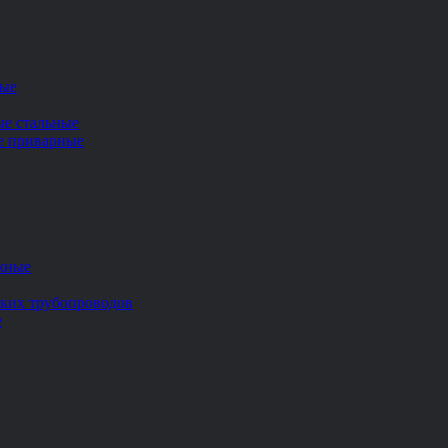
ные
ые стальные
ие приварные
жные
ских трубопроводов
е