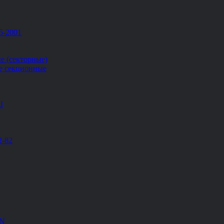
5-2001
е (секторные)
е секционные
Ш
2-82
EN