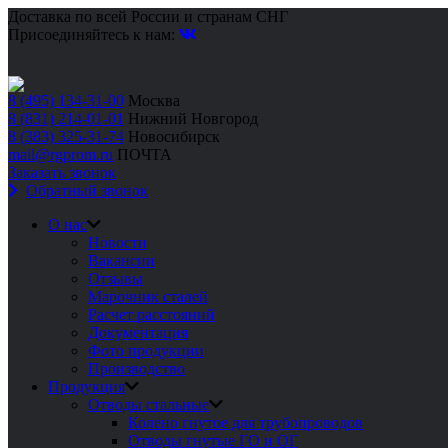
Доставка по всей России и странам СНГ
Присоединяйтесь к нам:
8 (495) 134-31-00
Москва
8 (831) 214-01-01
Нижний Новгород
8 (383) 325-31-74
Новосибирск
mail@rgprom.ru
ПОЧТА
Заказать звонок
Обратный звонок
О нас
Новости
Вакансии
Отзывы
Марочник сталей
Расчет расстояний
Документация
Фото продукции
Производство
Продукция
Отводы стальные
Колено гнутое для трубопроводов
Отводы гнутые ГО и ОГ