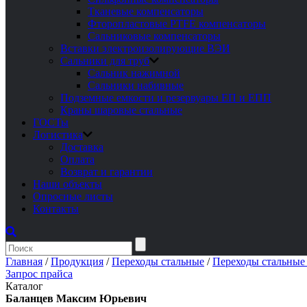
Тканевые компенсаторы
Фторопластовые PTFE компенсаторы
Сальниковые компенсаторы
Вставки электроизолирующие ВЭИ
Сальники для труб
Сальник нажимной
Сальники набивные
Подземные емкости и резервуары ЕП и ЕПП
Краны шаровые стальные
ГОСТы
Логистика
Доставка
Оплата
Возврат и гарантии
Наши объекты
Опросные листы
Контакты
Главная
/
Продукция
/
Переходы стальные
/
Переходы стальные
Запрос прайса
Каталог
Баланцев Максим Юрьевич