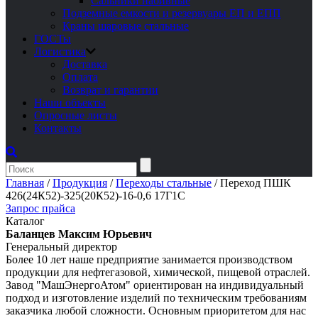
Сальники набивные
Подземные емкости и резервуары ЕП и ЕПП
Краны шаровые стальные
ГОСТы
Логистика
Доставка
Оплата
Возврат и гарантии
Наши объекты
Опросные листы
Контакты
Главная
/
Продукция
/
Переходы стальные
/
Переход ПШК
426(24К52)-325(20К52)-16-0,6 17Г1С
Запрос прайса
Каталог
Баланцев Максим Юрьевич
Генеральный директор
Более 10 лет наше предприятие занимается производством
продукции для нефтегазовой, химической, пищевой отраслей.
Завод "МашЭнергоАтом" ориентирован на индивидуальный
подход и изготовление изделий по техническим требованиям
заказчика любой сложности. Основным приоритетом для нас