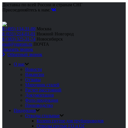
Доставка по всей России и странам СНГ
Присоединяйтесь к нам:
8 (495) 134-31-00
Москва
8 (831) 214-01-01
Нижний Новгород
8 (383) 325-31-74
Новосибирск
mail@rgprom.ru
ПОЧТА
Заказать звонок
Обратный звонок
О нас
Новости
Вакансии
Отзывы
Марочник сталей
Расчет расстояний
Документация
Фото продукции
Производство
Продукция
Отводы стальные
Колено гнутое для трубопроводов
Отводы гнутые ГО и ОГ