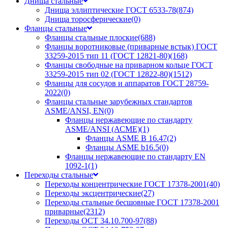
Днища стальные
Днища эллиптические ГОСТ 6533-78
(874)
Днища торосферические
(0)
Фланцы стальные
Фланцы стальные плоские
(688)
Фланцы воротниковые (приварные встык) ГОСТ
33259-2015 тип 11 (ГОСТ 12821-80)
(168)
Фланцы свободные на приварном кольце ГОСТ
33259-2015 тип 02 (ГОСТ 12822-80)
(1512)
Фланцы для сосудов и аппаратов ГОСТ 28759-
2022
(0)
Фланцы стальные зарубежных стандартов
ASME/ANSI, EN
(0)
Фланцы нержавеющие по стандарту
ASME/ANSI (АСМЕ)
(1)
Фланцы ASME B 16.47
(2)
Фланцы ASME b16.5
(0)
Фланцы нержавеющие по стандарту EN
1092-1
(1)
Переходы стальные
Переходы концентрические ГОСТ 17378-2001
(40)
Переходы эксцентрические
(27)
Переходы стальные бесшовные ГОСТ 17378-2001
приварные
(2312)
Переходы ОСТ 34.10.700-97
(88)