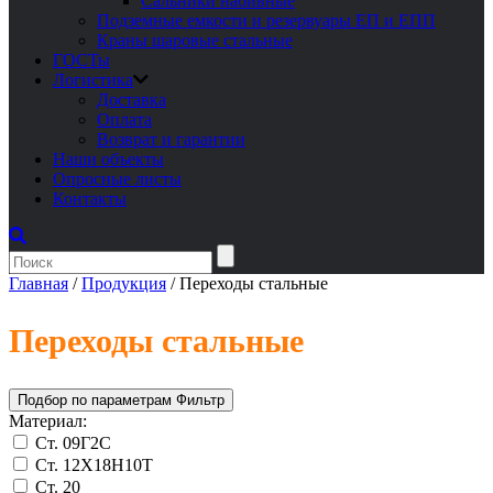
Сальники набивные
Подземные емкости и резервуары ЕП и ЕПП
Краны шаровые стальные
ГОСТы
Логистика
Доставка
Оплата
Возврат и гарантии
Наши объекты
Опросные листы
Контакты
Главная
/
Продукция
/
Переходы стальные
Переходы стальные
Подбор по параметрам
Фильтр
Материал:
Ст. 09Г2С
Ст. 12Х18Н10Т
Ст. 20