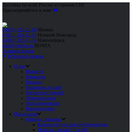
Доставка по всей России и странам СНГ
Присоединяйтесь к нам:
8 (495) 134-31-00
Москва
8 (831) 214-01-01
Нижний Новгород
8 (383) 325-31-74
Новосибирск
mail@rgprom.ru
ПОЧТА
Заказать звонок
Обратный звонок
О нас
Новости
Вакансии
Отзывы
Марочник сталей
Расчет расстояний
Документация
Фото продукции
Производство
Продукция
Отводы стальные
Колено гнутое для трубопроводов
Отводы гнутые ГО и ОГ