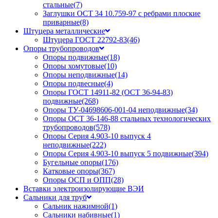
стальные
(7)
Заглушки ОСТ 34 10.759-97 с ребрами плоские
приварные
(8)
Штуцера металлические
Штуцера ГОСТ 22792-83
(46)
Опоры трубопроводов
Опоры подвижные
(18)
Опоры хомутовые
(10)
Опоры неподвижные
(14)
Опоры подвесные
(4)
Опоры ГОСТ 14911-82 (ОСТ 36-94-83)
подвижные
(268)
Опоры ТУ-04698606-001-04 неподвижные
(34)
Опоры ОСТ 36-146-88 стальных технологических
трубопроводов
(578)
Опоры Серия 4.903-10 выпуск 4
неподвижные
(222)
Опоры Серия 4.903-10 выпуск 5 подвижные
(394)
Бугельные опоры
(176)
Катковые опоры
(367)
Опоры ОСП и ОПП
(28)
Вставки электроизолирующие ВЭИ
Сальники для труб
Сальник нажимной
(1)
Сальники набивные
(1)