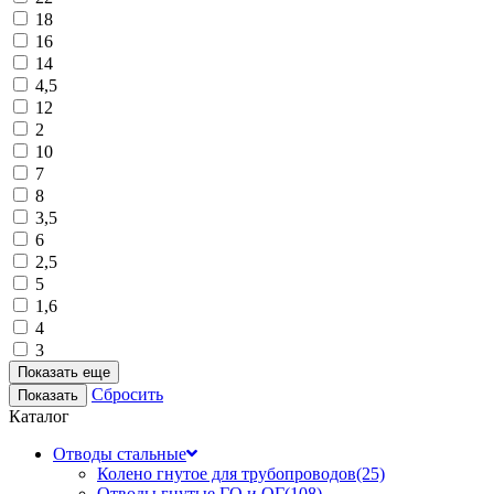
18
16
14
4,5
12
2
10
7
8
3,5
6
2,5
5
1,6
4
3
Показать еще
Сбросить
Каталог
Отводы стальные
Колено гнутое для трубопроводов
(25)
Отводы гнутые ГО и ОГ
(108)