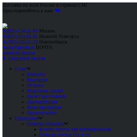
Доставка по всей России и странам СНГ
Присоединяйтесь к нам:
8 (495) 134-31-00
Москва
8 (831) 214-01-01
Нижний Новгород
8 (383) 325-31-74
Новосибирск
mail@rgprom.ru
ПОЧТА
Заказать звонок
Обратный звонок
О нас
Новости
Вакансии
Отзывы
Марочник сталей
Расчет расстояний
Документация
Фото продукции
Производство
Продукция
Отводы стальные
Колено гнутое для трубопроводов
Отводы гнутые ГО и ОГ