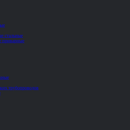
ные
ые стальные
ие приварные
жные
ских трубопроводов
е