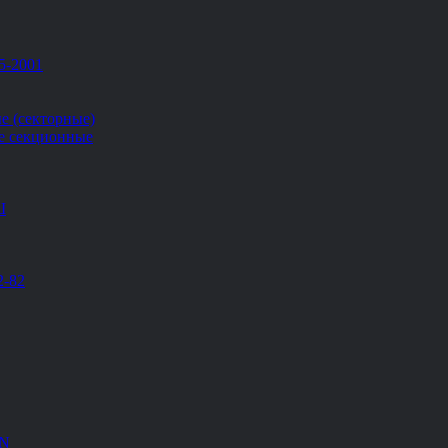
5-2001
е (секторные)
е секционные
Ш
2-82
EN