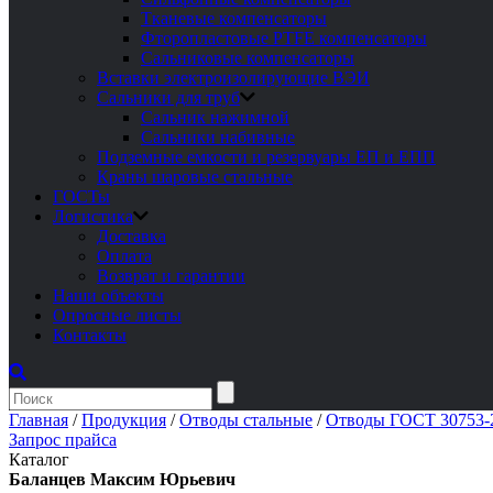
Тканевые компенсаторы
Фторопластовые PTFE компенсаторы
Сальниковые компенсаторы
Вставки электроизолирующие ВЭИ
Сальники для труб
Сальник нажимной
Сальники набивные
Подземные емкости и резервуары ЕП и ЕПП
Краны шаровые стальные
ГОСТы
Логистика
Доставка
Оплата
Возврат и гарантии
Наши объекты
Опросные листы
Контакты
Главная
/
Продукция
/
Отводы стальные
/
Отводы ГОСТ 30753-2
Запрос прайса
Каталог
Баланцев Максим Юрьевич