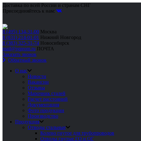
Доставка по всей России и странам СНГ
Присоединяйтесь к нам:
8 (495) 134-31-00
Москва
8 (831) 214-01-01
Нижний Новгород
8 (383) 325-31-74
Новосибирск
mail@rgprom.ru
ПОЧТА
Заказать звонок
Обратный звонок
О нас
Новости
Вакансии
Отзывы
Марочник сталей
Расчет расстояний
Документация
Фото продукции
Производство
Продукция
Отводы стальные
Колено гнутое для трубопроводов
Отводы гнутые ГО и ОГ