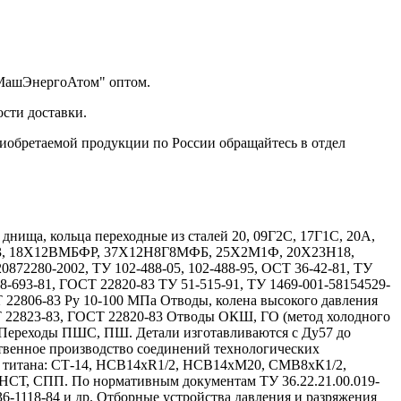
"МашЭнергоАтом" оптом.
сти доставки.
риобретаемой продукции по России обращайтесь в отдел
ища, кольца переходные из сталей 20, 09Г2С, 17Г1С, 20А,
Х13, 18Х12ВМБФР, 37Х12Н8Г8МФБ, 25Х2М1Ф, 20Х23Н18,
72280-2002, ТУ 102-488-05, 102-488-95, ОСТ 36-42-81, ТУ
08-693-81, ГОСТ 22820-83 ТУ 51-515-91, ТУ 1469-001-58154529-
Т 22806-83 Ру 10-100 МПа Отводы, колена высокого давления
Т 22823-83, ГОСТ 22820-83 Отводы ОКШ, ГО (метод холодного
 Переходы ПШС, ПШ. Детали изготавливаются с Ду57 до
твенное производство соединений технологических
и титана: СТ-14, НСВ14хR1/2, НСВ14хМ20, СМВ8хК1/2,
, СПП. По нормативным документам ТУ 36.22.21.00.019-
 36-1118-84 и др. Отборные устройства давления и разряжения