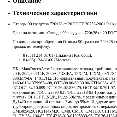
Описание
Технические характеристики
Отводы 90 градусов 720х28 ст.20 ГОСТ 30753-2001 R1 к
Цена на позицию «Отводы 90 градусов 720х28 ст.20 ГОСТ
По вопросам приобретения Отводы 90 градусов 720х28 ст
продаж по телефону:
8 (831) 214-01-01 (Нижний Новгород),
8 (495) 134-31-00 (Москва).
ПК "МашЭнегоАтом" изготавливает отводы, тройники, пе
20Ф, 20С, 09ГСФ, 20ФА, 13ХФА, 15Х5М, 15ХМ, 08/12
08ХМФЧА, 14Х17Н2. По нормативным документам: Газ ТУ 
1469-013-13799654-08, ОТТ-08.00-60.30.00-КТН-036-1-05,
07, ОСТ 34 10.699-97 ТУ 26-02-836-79, ОСТ 34.10.701-9
кованные по ГОСТ 22793-83 ГОСТ 22818-83 Тройники, у
гнутья), ОГ (ОГ R 2-5Ду, Ру до 50Мпа, с различными 
Ду1420 с толщиной стенки с 3мм. до 55мм. И другие де
трубопроводов различных марок легированных, нержаве
СМВ8хМ20, НСН14хМ20, СМ8, СМТ8, СМТП8, СНП М20хG
91, ТУ 36-1104-82, ТУ 4218-013-01395839-96, ТУ 36-1133-