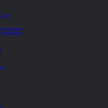
5-2001
е (секторные)
е секционные
Ш
2-82
EN