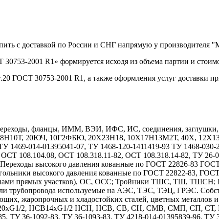
упить с доставкой по России и СНГ напрямую у производителя 
 30753-2001 R1» формируется исходя из объема партии и стоимо
.20 ГОСТ 30753-2001 R1, а также оформления услуг доставки п
реходы, фланцы, ИММ, ВЭИ, ИФС, ИС, соединения, заглушки, дн
Х18Н10Т, 20ЮЧ, 10Г2ФБЮ, 20Х23Н18, 10Х17Н13М2Т, 40Х, 12
1469-014-01395041-07, ТУ 1468-120-1411419-93 ТУ 1468-030-208
 ОСТ 108.104.08, ОСТ 108.318.11-82, ОСТ 108.318.14-82, ТУ 26-
7. Переходы высокого давления кованные по ГОСТ 22826-83 ГОС
гольники высокого давления кованные по ГОСТ 22822-83, ГОС
длинами прямых участков), ОС, ОСС; Тройники ТШС, ТШ, ТШСН;
тали трубопровода используемые на АЭС, ТЭС, ТЭЦ, ГРЭС. Собс
ющих, жаропрочных и хладостойких сталей, цветных металлов 
1/2, НСВ14хG1/2 НСН, НСВ, СВ, СН, СМВ, СМП, СП, СТ, НСТ
85, ТУ 36-1092-83, ТУ 36-1093-83, ТУ 4218-014-01395839-96, ТУ