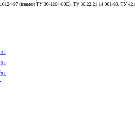
6124-97 (взамен ТУ 36-1204-80Е), ТУ 36.22.21.14.001-93, ТУ 42
1
1
1