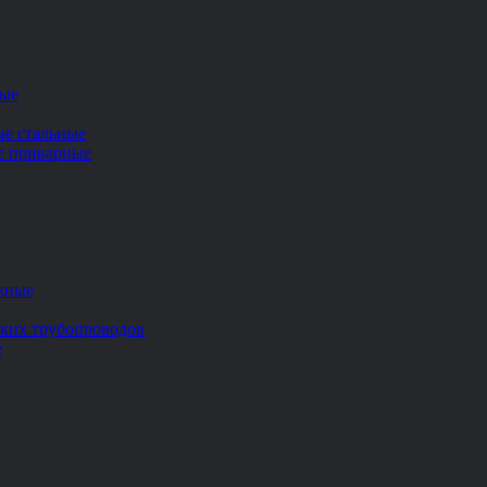
ные
ые стальные
ие приварные
жные
ских трубопроводов
е