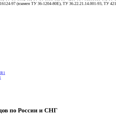
6124-97 (взамен ТУ 36-1204-80Е), ТУ 36.22.21.14.001-93, ТУ 42
1
дов по России и СНГ