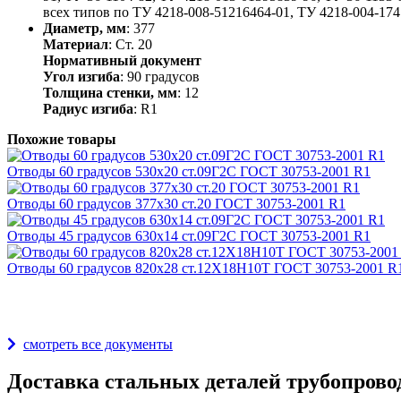
всех типов по ТУ 4218-008-51216464-01, ТУ 4218-004-1741
Диаметр, мм
: 377
Материал
: Ст. 20
Нормативный документ
Угол изгиба
: 90 градусов
Толщина стенки, мм
: 12
Радиус изгиба
: R1
Похожие товары
Отводы 60 градусов 530х20 ст.09Г2С ГОСТ 30753-2001 R1
Отводы 60 градусов 377х30 ст.20 ГОСТ 30753-2001 R1
Отводы 45 градусов 630х14 ст.09Г2С ГОСТ 30753-2001 R1
Отводы 60 градусов 820х28 ст.12Х18Н10Т ГОСТ 30753-2001 R
Награды и дипломы
смотреть все документы
Доставка стальных деталей трубопрово