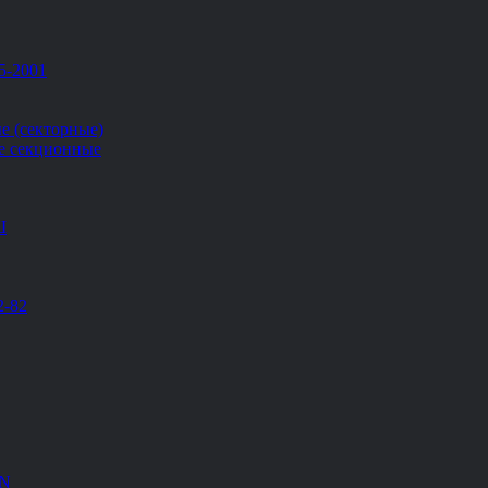
5-2001
е (секторные)
е секционные
Ш
2-82
EN