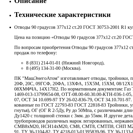
Описание
Технические характеристики
Отводы 90 градусов 377х12 ст.20 ГОСТ 30753-2001 R1 к
Цена на позицию «Отводы 90 градусов 377х12 ст.20 ГОСТ
По вопросам приобретения Отводы 90 градусов 377х12 ст
продаж по телефону:
8 (831) 214-01-01 (Нижний Новгород),
8 (495) 134-31-00 (Москва).
ПК "МашЭнегоАтом" изготавливает отводы, тройники, пе
20Ф, 20С, 09ГСФ, 20ФА, 13ХФА, 15Х5М, 15ХМ, 08/12
08ХМФЧА, 14Х17Н2. По нормативным документам: Газ ТУ 
1469-013-13799654-08, ОТТ-08.00-60.30.00-КТН-036-1-05,
07, ОСТ 34 10.699-97 ТУ 26-02-836-79, ОСТ 34.10.701-9
кованные по ГОСТ 22793-83 ГОСТ 22818-83 Тройники, у
гнутья), ОГ (ОГ R 2-5Ду, Ру до 50Мпа, с различными 
Ду1420 с толщиной стенки с 3мм. до 55мм. И другие де
трубопроводов различных марок легированных, нержаве
СМВ8хМ20, НСН14хМ20, СМ8, СМТ8, СМТП8, СНП М20хG
91, ТУ 36-1104-82, ТУ 4218-013-01395839-96, ТУ 36-1133-