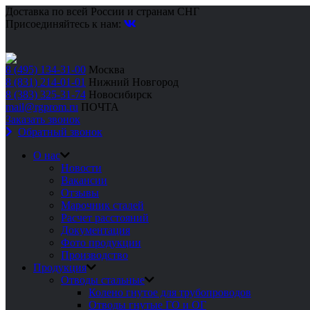
Доставка по всей России и странам СНГ
Присоединяйтесь к нам:
8 (495) 134-31-00
Москва
8 (831) 214-01-01
Нижний Новгород
8 (383) 325-31-74
Новосибирск
mail@rgprom.ru
ПОЧТА
Заказать звонок
Обратный звонок
О нас
Новости
Вакансии
Отзывы
Марочник сталей
Расчет расстояний
Документация
Фото продукции
Производство
Продукция
Отводы стальные
Колено гнутое для трубопроводов
Отводы гнутые ГО и ОГ