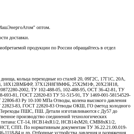
"МашЭнергоАтом" оптом.
сти доставки.
риобретаемой продукции по России обращайтесь в отдел
ища, кольца переходные из сталей 20, 09Г2С, 17Г1С, 20А,
Х13, 18Х12ВМБФР, 37Х12Н8Г8МФБ, 25Х2М1Ф, 20Х23Н18,
72280-2002, ТУ 102-488-05, 102-488-95, ОСТ 36-42-81, ТУ
08-693-81, ГОСТ 22820-83 ТУ 51-515-91, ТУ 1469-001-58154529-
Т 22806-83 Ру 10-100 МПа Отводы, колена высокого давления
Т 22823-83, ГОСТ 22820-83 Отводы ОКШ, ГО (метод холодного
 Переходы ПШС, ПШ. Детали изготавливаются с Ду57 до
твенное производство соединений технологических
и титана: СТ-14, НСВ14хR1/2, НСВ14хМ20, СМВ8хК1/2,
, СПП. По нормативным документам ТУ 36.22.21.00.019-
 36-1118-84 и др. Отборные устройства давления и разряжения