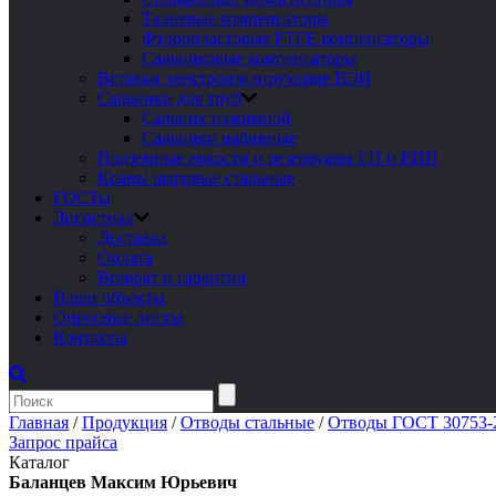
Тканевые компенсаторы
Фторопластовые PTFE компенсаторы
Сальниковые компенсаторы
Вставки электроизолирующие ВЭИ
Сальники для труб
Сальник нажимной
Сальники набивные
Подземные емкости и резервуары ЕП и ЕПП
Краны шаровые стальные
ГОСТы
Логистика
Доставка
Оплата
Возврат и гарантии
Наши объекты
Опросные листы
Контакты
Главная
/
Продукция
/
Отводы стальные
/
Отводы ГОСТ 30753-2
Запрос прайса
Каталог
Баланцев Максим Юрьевич