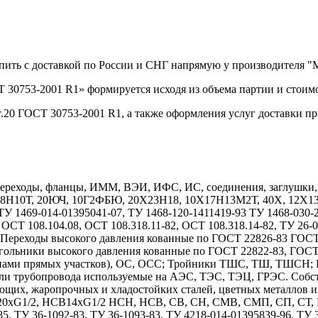
упить с доставкой по России и СНГ напрямую у производителя 
 30753-2001 R1» формируется исходя из объема партии и стоимо
.20 ГОСТ 30753-2001 R1, а также оформления услуг доставки п
реходы, фланцы, ИММ, ВЭИ, ИФС, ИС, соединения, заглушки, дн
Х18Н10Т, 20ЮЧ, 10Г2ФБЮ, 20Х23Н18, 10Х17Н13М2Т, 40Х, 12
1469-014-01395041-07, ТУ 1468-120-1411419-93 ТУ 1468-030-208
 ОСТ 108.104.08, ОСТ 108.318.11-82, ОСТ 108.318.14-82, ТУ 26-
7. Переходы высокого давления кованные по ГОСТ 22826-83 ГОС
гольники высокого давления кованные по ГОСТ 22822-83, ГОС
длинами прямых участков), ОС, ОСС; Тройники ТШС, ТШ, ТШСН;
тали трубопровода используемые на АЭС, ТЭС, ТЭЦ, ГРЭС. Собс
ющих, жаропрочных и хладостойких сталей, цветных металлов 
1/2, НСВ14хG1/2 НСН, НСВ, СВ, СН, СМВ, СМП, СП, СТ, НСТ
85, ТУ 36-1092-83, ТУ 36-1093-83, ТУ 4218-014-01395839-96, ТУ