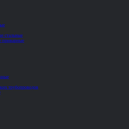
ные
ые стальные
ие приварные
жные
ских трубопроводов
е