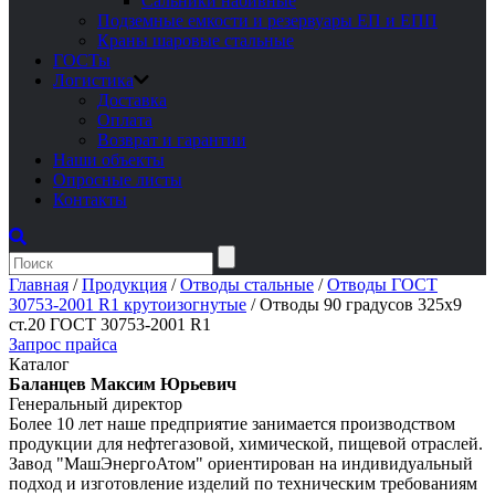
Сальники набивные
Подземные емкости и резервуары ЕП и ЕПП
Краны шаровые стальные
ГОСТы
Логистика
Доставка
Оплата
Возврат и гарантии
Наши объекты
Опросные листы
Контакты
Главная
/
Продукция
/
Отводы стальные
/
Отводы ГОСТ
30753-2001 R1 крутоизогнутые
/
Отводы 90 градусов 325х9
ст.20 ГОСТ 30753-2001 R1
Запрос прайса
Каталог
Баланцев Максим Юрьевич
Генеральный директор
Более 10 лет наше предприятие занимается производством
продукции для нефтегазовой, химической, пищевой отраслей.
Завод "МашЭнергоАтом" ориентирован на индивидуальный
подход и изготовление изделий по техническим требованиям