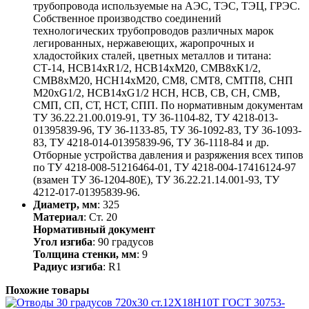
трубопровода используемые на АЭС, ТЭС, ТЭЦ, ГРЭС.
Собственное производство соединений
технологических трубопроводов различных марок
легированных, нержавеющих, жаропрочных и
хладостойких сталей, цветных металлов и титана:
СТ-14, НСВ14хR1/2, НСВ14хМ20, СМВ8хК1/2,
СМВ8хМ20, НСН14хМ20, СМ8, СМТ8, СМТП8, СНП
М20хG1/2, НСВ14хG1/2 НСН, НСВ, СВ, СН, СМВ,
СМП, СП, СТ, НСТ, СПП. По нормативным документам
ТУ 36.22.21.00.019-91, ТУ 36-1104-82, ТУ 4218-013-
01395839-96, ТУ 36-1133-85, ТУ 36-1092-83, ТУ 36-1093-
83, ТУ 4218-014-01395839-96, ТУ 36-1118-84 и др.
Отборные устройства давления и разряжения всех типов
по ТУ 4218-008-51216464-01, ТУ 4218-004-17416124-97
(взамен ТУ 36-1204-80Е), ТУ 36.22.21.14.001-93, ТУ
4212-017-01395839-96.
Диаметр, мм
: 325
Материал
: Ст. 20
Нормативный документ
Угол изгиба
: 90 градусов
Толщина стенки, мм
: 9
Радиус изгиба
: R1
Похожие товары