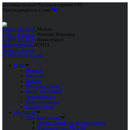
Доставка по всей России и странам СНГ
Присоединяйтесь к нам:
8 (495) 134-31-00
Москва
8 (831) 214-01-01
Нижний Новгород
8 (383) 325-31-74
Новосибирск
mail@rgprom.ru
ПОЧТА
Заказать звонок
Обратный звонок
О нас
Новости
Вакансии
Отзывы
Марочник сталей
Расчет расстояний
Документация
Фото продукции
Производство
Продукция
Отводы стальные
Колено гнутое для трубопроводов
Отводы гнутые ГО и ОГ