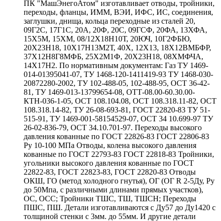
ПК "МашЭнегоАтом" изготавливает отводы, тройники,
переходы, фланцы, ИММ, ВЭИ, ИФС, ИС, соединения,
заглушки, днища, кольца переходные из сталей 20,
09Г2С, 17Г1С, 20А, 20Ф, 20С, 09ГСФ, 20ФА, 13ХФА,
15Х5М, 15ХМ, 08/12Х18Н10Т, 20ЮЧ, 10Г2ФБЮ,
20Х23Н18, 10Х17Н13М2Т, 40Х, 12Х13, 18Х12ВМБФР,
37Х12Н8Г8МФБ, 25Х2М1Ф, 20Х23Н18, 08ХМФЧА,
14Х17Н2. По нормативным документам: Газ ТУ 1469-
014-01395041-07, ТУ 1468-120-1411419-93 ТУ 1468-030-
20872280-2002, ТУ 102-488-05, 102-488-95, ОСТ 36-42-
81, ТУ 1469-013-13799654-08, ОТТ-08.00-60.30.00-
КТН-036-1-05, ОСТ 108.104.08, ОСТ 108.318.11-82, ОСТ
108.318.14-82, ТУ 26-08-693-81, ГОСТ 22820-83 ТУ 51-
515-91, ТУ 1469-001-58154529-07, ОСТ 34 10.699-97 ТУ
26-02-836-79, ОСТ 34.10.701-97. Переходы высокого
давления кованные по ГОСТ 22826-83 ГОСТ 22806-83
Ру 10-100 МПа Отводы, колена высокого давления
кованные по ГОСТ 22793-83 ГОСТ 22818-83 Тройники,
угольники высокого давления кованные по ГОСТ
22822-83, ГОСТ 22823-83, ГОСТ 22820-83 Отводы
ОКШ, ГО (метод холодного гнутья), ОГ (ОГ R 2-5Ду, Ру
до 50Мпа, с различными длинами прямых участков),
ОС, ОСС; Тройники ТШС, ТШ, ТШСН; Переходы
ПШС, ПШ. Детали изготавливаются с Ду57 до Ду1420 с
толщиной стенки с 3мм. до 55мм. И другие детали