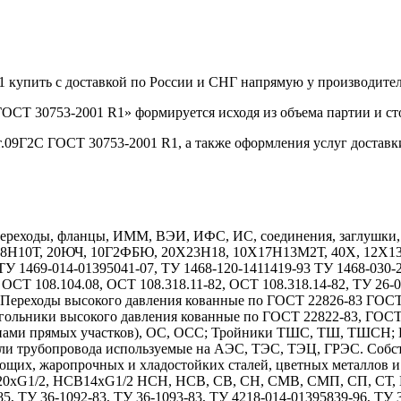
1 купить с доставкой по России и СНГ напрямую у производит
ОСТ 30753-2001 R1» формируется исходя из объема партии и ст
т.09Г2С ГОСТ 30753-2001 R1, а также оформления услуг доставк
реходы, фланцы, ИММ, ВЭИ, ИФС, ИС, соединения, заглушки, дн
Х18Н10Т, 20ЮЧ, 10Г2ФБЮ, 20Х23Н18, 10Х17Н13М2Т, 40Х, 12
1469-014-01395041-07, ТУ 1468-120-1411419-93 ТУ 1468-030-208
 ОСТ 108.104.08, ОСТ 108.318.11-82, ОСТ 108.318.14-82, ТУ 26-
7. Переходы высокого давления кованные по ГОСТ 22826-83 ГОС
гольники высокого давления кованные по ГОСТ 22822-83, ГОС
длинами прямых участков), ОС, ОСС; Тройники ТШС, ТШ, ТШСН;
тали трубопровода используемые на АЭС, ТЭС, ТЭЦ, ГРЭС. Собс
ющих, жаропрочных и хладостойких сталей, цветных металлов 
1/2, НСВ14хG1/2 НСН, НСВ, СВ, СН, СМВ, СМП, СП, СТ, НСТ
85, ТУ 36-1092-83, ТУ 36-1093-83, ТУ 4218-014-01395839-96, ТУ