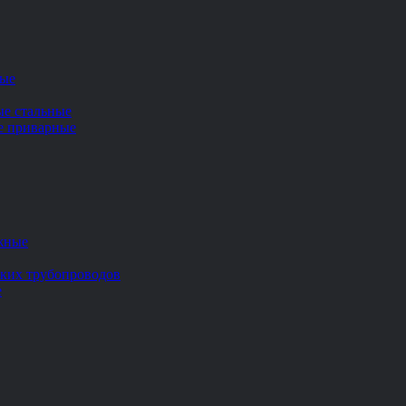
ные
ые стальные
ие приварные
жные
ских трубопроводов
е