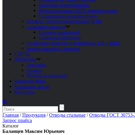
Тканевые компенсаторы
Фторопластовые PTFE компенсаторы
Сальниковые компенсаторы
Вставки электроизолирующие ВЭИ
Сальники для труб
Сальник нажимной
Сальники набивные
Подземные емкости и резервуары ЕП и ЕПП
Краны шаровые стальные
ГОСТы
Логистика
Доставка
Оплата
Возврат и гарантии
Наши объекты
Опросные листы
Контакты
Главная
/
Продукция
/
Отводы стальные
/
Отводы ГОСТ 30753-2
Запрос прайса
Каталог
Баланцев Максим Юрьевич