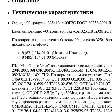
Описание
Технические характеристики
Отводы 90 градусов 325х18 ст.09Г2С ГОСТ 30753-2001 R
Цена на позицию «Отводы 90 градусов 325х18 ст.09Г2С Г
По вопросам приобретения Отводы 90 градусов 325х18 с
продаж по телефону:
8 (831) 214-01-01 (Нижний Новгород),
8 (495) 134-31-00 (Москва).
ПК "МашЭнегоАтом" изготавливает отводы, тройники, пе
20Ф, 20С, 09ГСФ, 20ФА, 13ХФА, 15Х5М, 15ХМ, 08/12
08ХМФЧА, 14Х17Н2. По нормативным документам: Газ ТУ 
1469-013-13799654-08, ОТТ-08.00-60.30.00-КТН-036-1-05,
07, ОСТ 34 10.699-97 ТУ 26-02-836-79, ОСТ 34.10.701-9
кованные по ГОСТ 22793-83 ГОСТ 22818-83 Тройники, у
гнутья), ОГ (ОГ R 2-5Ду, Ру до 50Мпа, с различными 
Ду1420 с толщиной стенки с 3мм. до 55мм. И другие де
трубопроводов различных марок легированных, нержаве
СМВ8хМ20, НСН14хМ20, СМ8, СМТ8, СМТП8, СНП М20хG
91, ТУ 36-1104-82, ТУ 4218-013-01395839-96, ТУ 36-1133-