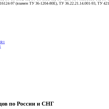
6124-97 (взамен ТУ 36-1204-80Е), ТУ 36.22.21.14.001-93, ТУ 42
1
дов по России и СНГ