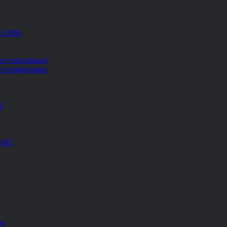
5-2001
е (секторные)
е секционные
Ш
2-82
EN