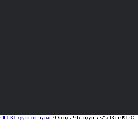
001 R1 крутоизогнутые
/
Отводы 90 градусов 325х18 ст.09Г2С 