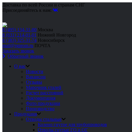
Доставка по всей России и странам СНГ
Присоединяйтесь к нам:
8 (495) 134-31-00
Москва
8 (831) 214-01-01
Нижний Новгород
8 (383) 325-31-74
Новосибирск
mail@rgprom.ru
ПОЧТА
Заказать звонок
Обратный звонок
О нас
Новости
Вакансии
Отзывы
Марочник сталей
Расчет расстояний
Документация
Фото продукции
Производство
Продукция
Отводы стальные
Колено гнутое для трубопроводов
Отводы гнутые ГО и ОГ