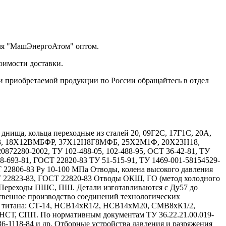
еля "МашЭнергоАтом" оптом.
оимости доставки.
и приобретаемой продукции по России обращайтесь в отдел
ища, кольца переходные из сталей 20, 09Г2С, 17Г1С, 20А,
Х13, 18Х12ВМБФР, 37Х12Н8Г8МФБ, 25Х2М1Ф, 20Х23Н18,
72280-2002, ТУ 102-488-05, 102-488-95, ОСТ 36-42-81, ТУ
08-693-81, ГОСТ 22820-83 ТУ 51-515-91, ТУ 1469-001-58154529-
Т 22806-83 Ру 10-100 МПа Отводы, колена высокого давления
Т 22823-83, ГОСТ 22820-83 Отводы ОКШ, ГО (метод холодного
 Переходы ПШС, ПШ. Детали изготавливаются с Ду57 до
твенное производство соединений технологических
и титана: СТ-14, НСВ14хR1/2, НСВ14хМ20, СМВ8хК1/2,
, СПП. По нормативным документам ТУ 36.22.21.00.019-
 36-1118-84 и др. Отборные устройства давления и разряжения