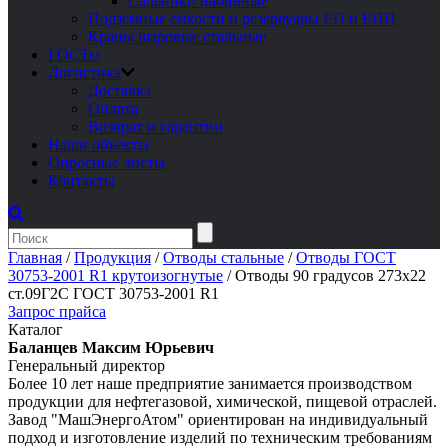
Сальники набивные
Подземные емкости и резервуары ЕП и ЕПП
Краны шаровые стальные
ГОСТы
Логистика
Доставка
Оплата
Возврат и гарантии
Наши объекты
Опросные листы
Контакты
Главная
/
Продукция
/
Отводы стальные
/
Отводы ГОСТ
30753-2001 R1 крутоизогнутые
/
Отводы 90 градусов 273х22
ст.09Г2С ГОСТ 30753-2001 R1
Запрос прайса
Каталог
Баланцев Максим Юрьевич
Генеральный директор
Более 10 лет наше предприятие занимается производством
продукции для нефтегазовой, химической, пищевой отраслей.
Завод "МашЭнергоАтом" ориентирован на индивидуальный
подход и изготовление изделий по техническим требованиям