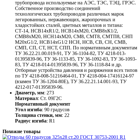
трубопровода используемые на АЭС, ТЭС, ТЭЦ, ГРЭС.
Собственное производство соединений
технологических трубопроводов различных марок
легированных, нержавеющих, жаропрочных и
хладостойких сталей, цветных металлов и титана:
СТ-14, НСВ14хR1/2, НСВ14хМ20, СМВ8хК1/2,
СМВ8хМ20, НСН14хМ20, СМ8, СМТ8, СМТП8, СНП
М20хG1/2, НСВ14хG1/2 НСН, НСВ, СВ, СН, СМВ,
СМП, СП, СТ, НСТ, СПП. По нормативным документам
ТУ 36.22.21.00.019-91, ТУ 36-1104-82, ТУ 4218-013-
01395839-96, ТУ 36-1133-85, ТУ 36-1092-83, ТУ 36-1093-
83, ТУ 4218-014-01395839-96, ТУ 36-1118-84 и др.
Отборные устройства давления и разряжения всех типов
по ТУ 4218-008-51216464-01, ТУ 4218-004-17416124-97
(взамен ТУ 36-1204-80Е), ТУ 36.22.21.14.001-93, ТУ
4212-017-01395839-96.
Диаметр, мм
: 273
Материал
: Ст. 09Г2С
Нормативный документ
Угол изгиба
: 90 градусов
Толщина стенки, мм
: 22
Радиус изгиба
: R1
Похожие товары