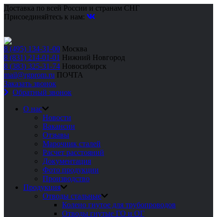
Доставка по всей России и странам СНГ
Присоединяйтесь к нам:
8 (495) 134-31-00
Москва
8 (831) 214-01-01
Нижний Новгород
8 (383) 325-31-74
Новосибирск
mail@rgprom.ru
ПОЧТА
Заказать звонок
Обратный звонок
О нас
Новости
Вакансии
Отзывы
Марочник сталей
Расчет расстояний
Документация
Фото продукции
Производство
Продукция
Отводы стальные
Колено гнутое для трубопроводов
Отводы гнутые ГО и ОГ