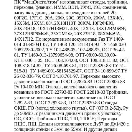
ПК "МашЭнегоАтом" изготавливает отводы, тройники,
переходы, фланцы, ИММ, ВЭИ, ИФС, ИС, соединения,
заглушки, днища, кольца переходные из сталей 20,
09Г2С, 17Г1С, 20А, 20Ф, 20С, 09ГСФ, 20ФА, 13ХФА,
15Х5М, 15ХМ, 08/12Х18Н10Т, 20ЮЧ, 10Г2ФБЮ,
20Х23Н18, 10Х17Н13М2Т, 40Х, 12Х13, 18Х12ВМБФР,
37Х12Н8Г8МФБ, 25Х2М1Ф, 20Х23Н18, 08ХМФЧА,
14Х17Н2. По нормативным документам: Газ ТУ 1469-
014-01395041-07, ТУ 1468-120-1411419-93 ТУ 1468-030-
20872280-2002, ТУ 102-488-05, 102-488-95, ОСТ 36-42-
81, ТУ 1469-013-13799654-08, ОТТ-08.00-60.30.00-
КТН-036-1-05, ОСТ 108.104.08, ОСТ 108.318.11-82, ОСТ
108.318.14-82, ТУ 26-08-693-81, ГОСТ 22820-83 ТУ 51-
515-91, ТУ 1469-001-58154529-07, ОСТ 34 10.699-97 ТУ
26-02-836-79, ОСТ 34.10.701-97. Переходы высокого
давления кованные по ГОСТ 22826-83 ГОСТ 22806-83
Ру 10-100 МПа Отводы, колена высокого давления
кованные по ГОСТ 22793-83 ГОСТ 22818-83 Тройники,
угольники высокого давления кованные по ГОСТ
22822-83, ГОСТ 22823-83, ГОСТ 22820-83 Отводы
ОКШ, ГО (метод холодного гнутья), ОГ (ОГ R 2-5Ду, Ру
до 50Мпа, с различными длинами прямых участков),
ОС, ОСС; Тройники ТШС, ТШ, ТШСН; Переходы
ПШС, ПШ. Детали изготавливаются с Ду57 до Ду1420 с
толщиной стенки с 3мм. до 55мм. И другие детали