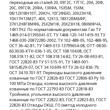
переходные из сталей 20, 09Г2С, 17Г1С, 20А, 20Ф,
20С, 09ГСФ, 20ФА, 13ХФА, 15Х5М, 15ХМ,
08/12Х18Н10Т, 20ЮЧ, 10Г2ФБЮ, 20Х23Н18,
10Х17Н13М2Т, 40Х, 12Х13, 18Х12ВМБФР,
37Х12Н8Г8МФБ, 25Х2М1Ф, 20Х23Н18, 08ХМФЧА,
14Х17Н2. По нормативным документам: Газ ТУ
1469-014-01395041-07, ТУ 1468-120-1411419-93 ТУ
1468-030-20872280-2002, ТУ 102-488-05, 102-488-95,
ОСТ 36-42-81, ТУ 1469-013-13799654-08, ОТТ-08.00-
60.30.00-КТН-036-1-05, ОСТ 108.104.08, ОСТ
108.318.11-82, ОСТ 108.318.14-82, ТУ 26-08-693-81,
ГОСТ 22820-83 ТУ 51-515-91, ТУ 1469-001-
58154529-07, ОСТ 34 10.699-97 ТУ 26-02-836-79,
ОСТ 34.10.701-97. Переходы высокого давления
кованные по ГОСТ 22826-83 ГОСТ 22806-83 Ру 10-
100 МПа Отводы, колена высокого давления
кованные по ГОСТ 22793-83 ГОСТ 22818-83
Тройники, угольники высокого давления
кованные по ГОСТ 22822-83, ГОСТ 22823-83, ГОСТ
22820-83 Отводы ОКШ, ГО (метод холодного