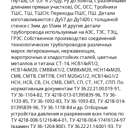
гнутья), ОГ (ОГ R 2-5Ду, Ру до 50Мпа, с различными
длинами прямых участков), ОС, ОСС; Тройники
ТШС, ТШ, ТШСН; Переходы ПШС, ПШ. Детали
изготавливаются с Ду57 до Ду1420 с толщиной
стенки с 3мм. до 55мм. И другие детали
трубопровода используемые на АЭС, ТЭС, ТЭЦ,
ГРЭС. Собственное производство соединений
технологических трубопроводов различных
марок легированных, нержавеющих,
жаропрочных и хладостойких сталей, цветных
металлов и титана: СТ-14, НСВ14хR1/2,
НСВ14хМ20, СМВ8хК1/2, СМВ8хМ20, НСН14хМ20,
СМ8, СМТ8, СМТП8, СНП М20хG1/2, НСВ14хG1/2
НСН, НСВ, СВ, СН, СМВ, СМП, СП, СТ, НСТ, СПП. По
нормативным документам ТУ 36.22.21.00.019-91,
ТУ 36-1104-82, ТУ 4218-013-01395839-96, ТУ 36-
1133-85, ТУ 36-1092-83, ТУ 36-1093-83, ТУ 4218-014-
01395839-96, ТУ 36-1118-84 и др. Отборные
устройства давления и разряжения всех типов по
ТУ 4218-008-51216464-01, ТУ 4218-004-17416124-97
(взамен ТУ 36-1204-80Е), ТУ 36.22.21.14.001-93, ТУ