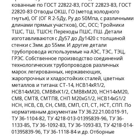
кованные по ГОСТ 22822-83, ГОСТ 22823-83, ГОСТ
22820-83 Отводы ОКШ, ГО (метод холодного
гнутья), ОГ (ОГ R 2-5Ду, Ру до 50Мпа, с различными
длинами прямых участков), ОС, ОСС; Тройники
ТШС, ТШ, ТШСН; Переходы ПШС, ПШ. Детали
изготавливаются с Ду57 до Ду1420 с толщиной
стенки с 3мм. до 55мм. И другие детали
трубопровода используемые на АЭС, ТЭС, ТЭЦ,
ГРЭС. Собственное производство соединений
технологических трубопроводов различных
марок легированных, нержавеющих,
жаропрочных и хладостойких сталей, цветных
металлов и титана: СТ-14, НСВ14хR1/2,
НСВ14хМ20, СМВ8хК1/2, СМВ8хМ20, НСН14хМ20,
СМ8, СМТ8, СМТП8, СНП М20хG1/2, НСВ14хG1/2
НСН, НСВ, СВ, СН, СМВ, СМП, СП, СТ, НСТ, СПП. По
нормативным документам ТУ 36.22.21.00.019-91,
ТУ 36-1104-82, ТУ 4218-013-01395839-96, ТУ 36-
1133-85, ТУ 36-1092-83, ТУ 36-1093-83, ТУ 4218-014-
01395839-96, ТУ 36-1118-84 и др. Отборные