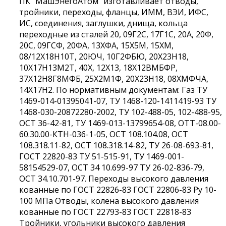
ПК "МашЭнегоАтом" изготавливает отводы,
тройники, переходы, фланцы, ИММ, ВЭИ, ИФС,
ИС, соединения, заглушки, днища, кольца
переходные из сталей 20, 09Г2С, 17Г1С, 20А, 20Ф,
20С, 09ГСФ, 20ФА, 13ХФА, 15Х5М, 15ХМ,
08/12Х18Н10Т, 20ЮЧ, 10Г2ФБЮ, 20Х23Н18,
10Х17Н13М2Т, 40Х, 12Х13, 18Х12ВМБФР,
37Х12Н8Г8МФБ, 25Х2М1Ф, 20Х23Н18, 08ХМФЧА,
14Х17Н2. По нормативным документам: Газ ТУ
1469-014-01395041-07, ТУ 1468-120-1411419-93 ТУ
1468-030-20872280-2002, ТУ 102-488-05, 102-488-95,
ОСТ 36-42-81, ТУ 1469-013-13799654-08, ОТТ-08.00-
60.30.00-КТН-036-1-05, ОСТ 108.104.08, ОСТ
108.318.11-82, ОСТ 108.318.14-82, ТУ 26-08-693-81,
ГОСТ 22820-83 ТУ 51-515-91, ТУ 1469-001-
58154529-07, ОСТ 34 10.699-97 ТУ 26-02-836-79,
ОСТ 34.10.701-97. Переходы высокого давления
кованные по ГОСТ 22826-83 ГОСТ 22806-83 Ру 10-
100 МПа Отводы, колена высокого давления
кованные по ГОСТ 22793-83 ГОСТ 22818-83
Тройники, угольники высокого давления