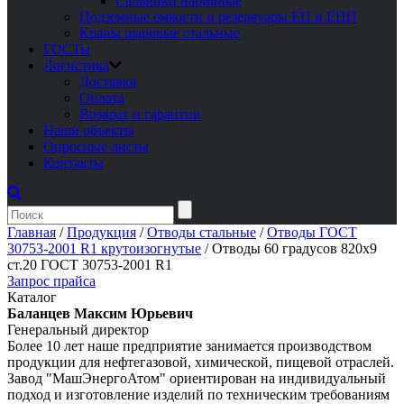
Сальники набивные
Подземные емкости и резервуары ЕП и ЕПП
Краны шаровые стальные
ГОСТы
Логистика
Доставка
Оплата
Возврат и гарантии
Наши объекты
Опросные листы
Контакты
Главная
/
Продукция
/
Отводы стальные
/
Отводы ГОСТ
30753-2001 R1 крутоизогнутые
/
Отводы 60 градусов 820х9
ст.20 ГОСТ 30753-2001 R1
Запрос прайса
Каталог
Баланцев Максим Юрьевич
Генеральный директор
Более 10 лет наше предприятие занимается производством
продукции для нефтегазовой, химической, пищевой отраслей.
Завод "МашЭнергоАтом" ориентирован на индивидуальный
подход и изготовление изделий по техническим требованиям