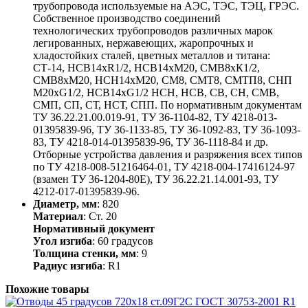
трубопровода используемые на АЭС, ТЭС, ТЭЦ, ГРЭС.
Собственное производство соединений
технологических трубопроводов различных марок
легированных, нержавеющих, жаропрочных и
хладостойких сталей, цветных металлов и титана:
СТ-14, НСВ14хR1/2, НСВ14хМ20, СМВ8хК1/2,
СМВ8хМ20, НСН14хМ20, СМ8, СМТ8, СМТП8, СНП
М20хG1/2, НСВ14хG1/2 НСН, НСВ, СВ, СН, СМВ,
СМП, СП, СТ, НСТ, СПП. По нормативным документам
ТУ 36.22.21.00.019-91, ТУ 36-1104-82, ТУ 4218-013-
01395839-96, ТУ 36-1133-85, ТУ 36-1092-83, ТУ 36-1093-
83, ТУ 4218-014-01395839-96, ТУ 36-1118-84 и др.
Отборные устройства давления и разряжения всех типов
по ТУ 4218-008-51216464-01, ТУ 4218-004-17416124-97
(взамен ТУ 36-1204-80Е), ТУ 36.22.21.14.001-93, ТУ
4212-017-01395839-96.
Диаметр, мм
: 820
Материал
: Ст. 20
Нормативный документ
Угол изгиба
: 60 градусов
Толщина стенки, мм
: 9
Радиус изгиба
: R1
Похожие товары