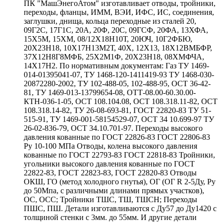
ПК "МашЭнегоАтом" изготавливает отводы, тройники,
переходы, фланцы, ИММ, ВЭИ, ИФС, ИС, соединения,
заглушки, днища, кольца переходные из сталей 20,
09Г2С, 17Г1С, 20А, 20Ф, 20С, 09ГСФ, 20ФА, 13ХФА,
15Х5М, 15ХМ, 08/12Х18Н10Т, 20ЮЧ, 10Г2ФБЮ,
20Х23Н18, 10Х17Н13М2Т, 40Х, 12Х13, 18Х12ВМБФР,
37Х12Н8Г8МФБ, 25Х2М1Ф, 20Х23Н18, 08ХМФЧА,
14Х17Н2. По нормативным документам: Газ ТУ 1469-
014-01395041-07, ТУ 1468-120-1411419-93 ТУ 1468-030-
20872280-2002, ТУ 102-488-05, 102-488-95, ОСТ 36-42-
81, ТУ 1469-013-13799654-08, ОТТ-08.00-60.30.00-
КТН-036-1-05, ОСТ 108.104.08, ОСТ 108.318.11-82, ОСТ
108.318.14-82, ТУ 26-08-693-81, ГОСТ 22820-83 ТУ 51-
515-91, ТУ 1469-001-58154529-07, ОСТ 34 10.699-97 ТУ
26-02-836-79, ОСТ 34.10.701-97. Переходы высокого
давления кованные по ГОСТ 22826-83 ГОСТ 22806-83
Ру 10-100 МПа Отводы, колена высокого давления
кованные по ГОСТ 22793-83 ГОСТ 22818-83 Тройники,
угольники высокого давления кованные по ГОСТ
22822-83, ГОСТ 22823-83, ГОСТ 22820-83 Отводы
ОКШ, ГО (метод холодного гнутья), ОГ (ОГ R 2-5Ду, Ру
до 50Мпа, с различными длинами прямых участков),
ОС, ОСС; Тройники ТШС, ТШ, ТШСН; Переходы
ПШС, ПШ. Детали изготавливаются с Ду57 до Ду1420 с
толщиной стенки с 3мм. до 55мм. И другие детали