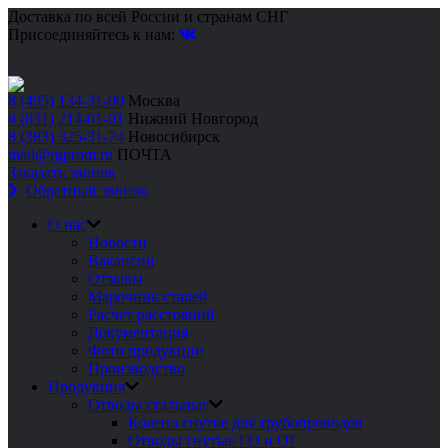
Доставка по всей России и странам СНГ
Присоединяйтесь к нам:
8 (495) 134-31-00
Москва
8 (831) 214-01-01
Нижний Новгород
8 (383) 325-31-74
Новосибирск
mail@rgprom.ru
ПОЧТА
Заказать звонок
Обратный звонок
О нас
Новости
Вакансии
Отзывы
Марочник сталей
Расчет расстояний
Документация
Фото продукции
Производство
Продукция
Отводы стальные
Колено гнутое для трубопроводов
Отводы гнутые ГО и ОГ