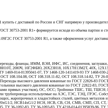
1 купить с доставкой по России и СНГ напрямую у производит
ОСТ 30753-2001 R1» формируется исходя из объема партии и ст
т.09Г2С ГОСТ 30753-2001 R1, а также оформления услуг доставк
реходы, фланцы, ИММ, ВЭИ, ИФС, ИС, соединения, заглушки, дн
Х18Н10Т, 20ЮЧ, 10Г2ФБЮ, 20Х23Н18, 10Х17Н13М2Т, 40Х, 12
1469-014-01395041-07, ТУ 1468-120-1411419-93 ТУ 1468-030-208
 ОСТ 108.104.08, ОСТ 108.318.11-82, ОСТ 108.318.14-82, ТУ 26-
7. Переходы высокого давления кованные по ГОСТ 22826-83 ГОС
гольники высокого давления кованные по ГОСТ 22822-83, ГОС
длинами прямых участков), ОС, ОСС; Тройники ТШС, ТШ, ТШСН;
тали трубопровода используемые на АЭС, ТЭС, ТЭЦ, ГРЭС. Собс
ющих, жаропрочных и хладостойких сталей, цветных металлов 
1/2, НСВ14хG1/2 НСН, НСВ, СВ, СН, СМВ, СМП, СП, СТ, НСТ
85, ТУ 36-1092-83, ТУ 36-1093-83, ТУ 4218-014-01395839-96, ТУ