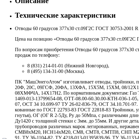
Описание
Технические характеристики
Отводы 60 градусов 377х30 ст.09Г2С ГОСТ 30753-2001 R
Цена на позицию «Отводы 60 градусов 377х30 ст.09Г2С Г
По вопросам приобретения Отводы 60 градусов 377х30 с
продаж по телефону:
8 (831) 214-01-01 (Нижний Новгород),
8 (495) 134-31-00 (Москва).
ПК "МашЭнегоАтом" изготавливает отводы, тройники, пе
20Ф, 20С, 09ГСФ, 20ФА, 13ХФА, 15Х5М, 15ХМ, 08/12
08ХМФЧА, 14Х17Н2. По нормативным документам: Газ ТУ 
1469-013-13799654-08, ОТТ-08.00-60.30.00-КТН-036-1-05,
07, ОСТ 34 10.699-97 ТУ 26-02-836-79, ОСТ 34.10.701-9
кованные по ГОСТ 22793-83 ГОСТ 22818-83 Тройники, у
гнутья), ОГ (ОГ R 2-5Ду, Ру до 50Мпа, с различными 
Ду1420 с толщиной стенки с 3мм. до 55мм. И другие де
трубопроводов различных марок легированных, нержаве
СМВ8хМ20, НСН14хМ20, СМ8, СМТ8, СМТП8, СНП М20хG
91, ТУ 36-1104-82, ТУ 4218-013-01395839-96, ТУ 36-1133-