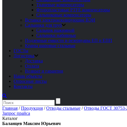
Тканевые компенсаторы
Фторопластовые PTFE компенсаторы
Сальниковые компенсаторы
Вставки электроизолирующие ВЭИ
Сальники для труб
Сальник нажимной
Сальники набивные
Подземные емкости и резервуары ЕП и ЕПП
Краны шаровые стальные
ГОСТы
Логистика
Доставка
Оплата
Возврат и гарантии
Наши объекты
Опросные листы
Контакты
Главная
/
Продукция
/
Отводы стальные
/
Отводы ГОСТ 30753-2
Запрос прайса
Каталог
Баланцев Максим Юрьевич