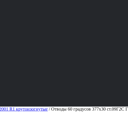
001 R1 крутоизогнутые
/
Отводы 60 градусов 377х30 ст.09Г2С 