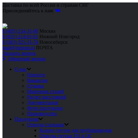
Доставка по всей России и странам СНГ
Присоединяйтесь к нам:
8 (495) 134-31-00
Москва
8 (831) 214-01-01
Нижний Новгород
8 (383) 325-31-74
Новосибирск
mail@rgprom.ru
ПОЧТА
Заказать звонок
Обратный звонок
О нас
Новости
Вакансии
Отзывы
Марочник сталей
Расчет расстояний
Документация
Фото продукции
Производство
Продукция
Отводы стальные
Колено гнутое для трубопроводов
Отводы гнутые ГО и ОГ