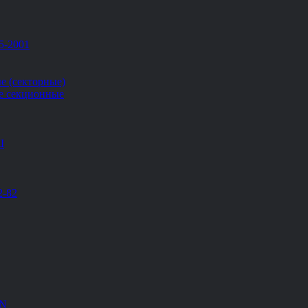
5-2001
е (секторные)
е секционные
Ш
2-82
EN