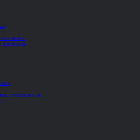
ные
ые стальные
ие приварные
жные
ских трубопроводов
е