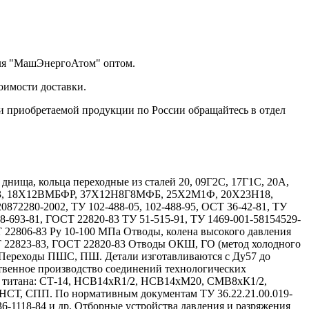
еля "МашЭнергоАтом" оптом.
оимости доставки.
и приобретаемой продукции по России обращайтесь в отдел
ища, кольца переходные из сталей 20, 09Г2С, 17Г1С, 20А,
Х13, 18Х12ВМБФР, 37Х12Н8Г8МФБ, 25Х2М1Ф, 20Х23Н18,
72280-2002, ТУ 102-488-05, 102-488-95, ОСТ 36-42-81, ТУ
08-693-81, ГОСТ 22820-83 ТУ 51-515-91, ТУ 1469-001-58154529-
Т 22806-83 Ру 10-100 МПа Отводы, колена высокого давления
Т 22823-83, ГОСТ 22820-83 Отводы ОКШ, ГО (метод холодного
 Переходы ПШС, ПШ. Детали изготавливаются с Ду57 до
твенное производство соединений технологических
и титана: СТ-14, НСВ14хR1/2, НСВ14хМ20, СМВ8хК1/2,
, СПП. По нормативным документам ТУ 36.22.21.00.019-
 36-1118-84 и др. Отборные устройства давления и разряжения