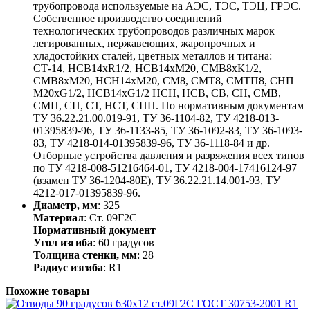
трубопровода используемые на АЭС, ТЭС, ТЭЦ, ГРЭС.
Собственное производство соединений
технологических трубопроводов различных марок
легированных, нержавеющих, жаропрочных и
хладостойких сталей, цветных металлов и титана:
СТ-14, НСВ14хR1/2, НСВ14хМ20, СМВ8хК1/2,
СМВ8хМ20, НСН14хМ20, СМ8, СМТ8, СМТП8, СНП
М20хG1/2, НСВ14хG1/2 НСН, НСВ, СВ, СН, СМВ,
СМП, СП, СТ, НСТ, СПП. По нормативным документам
ТУ 36.22.21.00.019-91, ТУ 36-1104-82, ТУ 4218-013-
01395839-96, ТУ 36-1133-85, ТУ 36-1092-83, ТУ 36-1093-
83, ТУ 4218-014-01395839-96, ТУ 36-1118-84 и др.
Отборные устройства давления и разряжения всех типов
по ТУ 4218-008-51216464-01, ТУ 4218-004-17416124-97
(взамен ТУ 36-1204-80Е), ТУ 36.22.21.14.001-93, ТУ
4212-017-01395839-96.
Диаметр, мм
: 325
Материал
: Ст. 09Г2С
Нормативный документ
Угол изгиба
: 60 градусов
Толщина стенки, мм
: 28
Радиус изгиба
: R1
Похожие товары