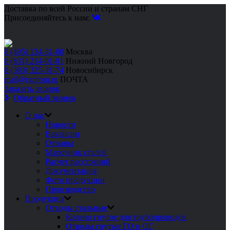
Доставка по всей России и странам СНГ
Присоединяйтесь к нам:
8 (495) 134-31-00
Москва
8 (831) 214-01-01
Нижний Новгород
8 (383) 325-31-74
Новосибирск
mail@rgprom.ru
ПОЧТА
Заказать звонок
Обратный звонок
О нас
Новости
Вакансии
Отзывы
Марочник сталей
Расчет расстояний
Документация
Фото продукции
Производство
Продукция
Отводы стальные
Колено гнутое для трубопроводов
Отводы гнутые ГО и ОГ