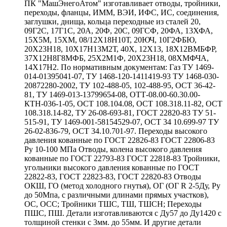
ПК "МашЭнегоАтом" изготавливает отводы, тройники,
переходы, фланцы, ИММ, ВЭИ, ИФС, ИС, соединения,
заглушки, днища, кольца переходные из сталей 20,
09Г2С, 17Г1С, 20А, 20Ф, 20С, 09ГСФ, 20ФА, 13ХФА,
15Х5М, 15ХМ, 08/12Х18Н10Т, 20ЮЧ, 10Г2ФБЮ,
20Х23Н18, 10Х17Н13М2Т, 40Х, 12Х13, 18Х12ВМБФР,
37Х12Н8Г8МФБ, 25Х2М1Ф, 20Х23Н18, 08ХМФЧА,
14Х17Н2. По нормативным документам: Газ ТУ 1469-
014-01395041-07, ТУ 1468-120-1411419-93 ТУ 1468-030-
20872280-2002, ТУ 102-488-05, 102-488-95, ОСТ 36-42-
81, ТУ 1469-013-13799654-08, ОТТ-08.00-60.30.00-
КТН-036-1-05, ОСТ 108.104.08, ОСТ 108.318.11-82, ОСТ
108.318.14-82, ТУ 26-08-693-81, ГОСТ 22820-83 ТУ 51-
515-91, ТУ 1469-001-58154529-07, ОСТ 34 10.699-97 ТУ
26-02-836-79, ОСТ 34.10.701-97. Переходы высокого
давления кованные по ГОСТ 22826-83 ГОСТ 22806-83
Ру 10-100 МПа Отводы, колена высокого давления
кованные по ГОСТ 22793-83 ГОСТ 22818-83 Тройники,
угольники высокого давления кованные по ГОСТ
22822-83, ГОСТ 22823-83, ГОСТ 22820-83 Отводы
ОКШ, ГО (метод холодного гнутья), ОГ (ОГ R 2-5Ду, Ру
до 50Мпа, с различными длинами прямых участков),
ОС, ОСС; Тройники ТШС, ТШ, ТШСН; Переходы
ПШС, ПШ. Детали изготавливаются с Ду57 до Ду1420 с
толщиной стенки с 3мм. до 55мм. И другие детали