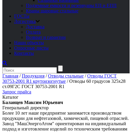
Сальники набивные
Подземные емкости и резервуары ЕП и ЕПП
Краны шаровые стальные
ГОСТы
Логистика
Доставка
Оплата
Возврат и гарантии
Наши объекты
Опросные листы
Контакты
Главная
/
Продукция
/
Отводы стальные
/
Отводы ГОСТ
30753-2001 R1 крутоизогнутые
/
Отводы 60 градусов 325х28
ст.09Г2С ГОСТ 30753-2001 R1
Запрос прайса
Каталог
Баланцев Максим Юрьевич
Генеральный директор
Более 10 лет наше предприятие занимается производством
продукции для нефтегазовой, химической, пищевой отраслей.
Завод "МашЭнергоАтом" ориентирован на индивидуальный
подход и изготовление изделий по техническим требованиям