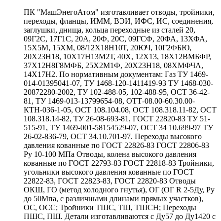
ПК "МашЭнегоАтом" изготавливает отводы, тройники,
переходы, фланцы, ИММ, ВЭИ, ИФС, ИС, соединения,
заглушки, днища, кольца переходные из сталей 20,
09Г2С, 17Г1С, 20А, 20Ф, 20С, 09ГСФ, 20ФА, 13ХФА,
15Х5М, 15ХМ, 08/12Х18Н10Т, 20ЮЧ, 10Г2ФБЮ,
20Х23Н18, 10Х17Н13М2Т, 40Х, 12Х13, 18Х12ВМБФР,
37Х12Н8Г8МФБ, 25Х2М1Ф, 20Х23Н18, 08ХМФЧА,
14Х17Н2. По нормативным документам: Газ ТУ 1469-
014-01395041-07, ТУ 1468-120-1411419-93 ТУ 1468-030-
20872280-2002, ТУ 102-488-05, 102-488-95, ОСТ 36-42-
81, ТУ 1469-013-13799654-08, ОТТ-08.00-60.30.00-
КТН-036-1-05, ОСТ 108.104.08, ОСТ 108.318.11-82, ОСТ
108.318.14-82, ТУ 26-08-693-81, ГОСТ 22820-83 ТУ 51-
515-91, ТУ 1469-001-58154529-07, ОСТ 34 10.699-97 ТУ
26-02-836-79, ОСТ 34.10.701-97. Переходы высокого
давления кованные по ГОСТ 22826-83 ГОСТ 22806-83
Ру 10-100 МПа Отводы, колена высокого давления
кованные по ГОСТ 22793-83 ГОСТ 22818-83 Тройники,
угольники высокого давления кованные по ГОСТ
22822-83, ГОСТ 22823-83, ГОСТ 22820-83 Отводы
ОКШ, ГО (метод холодного гнутья), ОГ (ОГ R 2-5Ду, Ру
до 50Мпа, с различными длинами прямых участков),
ОС, ОСС; Тройники ТШС, ТШ, ТШСН; Переходы
ПШС, ПШ. Детали изготавливаются с Ду57 до Ду1420 с