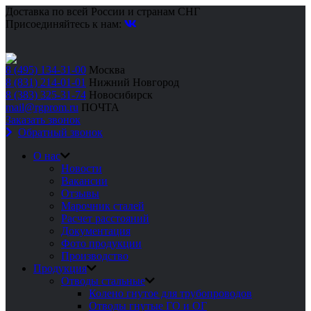
Доставка по всей России и странам СНГ
Присоединяйтесь к нам:
8 (495) 134-31-00
Москва
8 (831) 214-01-01
Нижний Новгород
8 (383) 325-31-74
Новосибирск
mail@rgprom.ru
ПОЧТА
Заказать звонок
Обратный звонок
О нас
Новости
Вакансии
Отзывы
Марочник сталей
Расчет расстояний
Документация
Фото продукции
Производство
Продукция
Отводы стальные
Колено гнутое для трубопроводов
Отводы гнутые ГО и ОГ