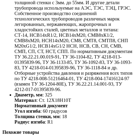
толщиной стенки с 3мм. до 55мм. И другие детали
трубопровода используемые на АЭС, ТЭС, ТЭЦ, ГРЭС.
Собственное производство соединений
технологических трубопроводов различных марок
легированных, нержавеющих, жаропрочных и
хладостойких сталей, цветных металлов и титана:
СТ-14, НСВ14хR1/2, НСВ14хМ20, СМВ8хК1/2,
СМВ8хМ20, НСН14хМ20, СМ8, СМТ8, СМТП8, СНП
М20хG1/2, НСВ14хG1/2 НСН, НСВ, СВ, СН, СМВ,
СМП, СП, СТ, НСТ, СПП. По нормативным документам
ТУ 36.22.21.00.019-91, ТУ 36-1104-82, ТУ 4218-013-
01395839-96, ТУ 36-1133-85, ТУ 36-1092-83, ТУ 36-1093-
83, ТУ 4218-014-01395839-96, ТУ 36-1118-84 и др.
Отборные устройства давления и разряжения всех типов
по ТУ 4218-008-51216464-01, ТУ 4218-004-17416124-97
(взамен ТУ 36-1204-80Е), ТУ 36.22.21.14.001-93, ТУ
4212-017-01395839-96.
Диаметр, мм
: 325
Материал
: Ст. 12Х18Н10Т
Нормативный документ
Угол изгиба
: 60 градусов
Толщина стенки, мм
: 18
Радиус изгиба
: R1
Похожие товары