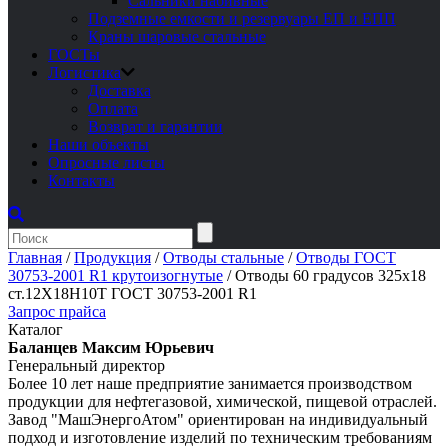
Сальники набивные
Подземные емкости и резервуары ЕП и ЕПП
Краны шаровые стальные
ГОСТы
Логистика
Доставка
Оплата
Возврат и гарантии
Наши объекты
Опросные листы
Контакты
Главная
/
Продукция
/
Отводы стальные
/
Отводы ГОСТ
30753-2001 R1 крутоизогнутые
/
Отводы 60 градусов 325х18
ст.12Х18Н10Т ГОСТ 30753-2001 R1
Запрос прайса
Каталог
Баланцев Максим Юрьевич
Генеральный директор
Более 10 лет наше предприятие занимается производством
продукции для нефтегазовой, химической, пищевой отраслей.
Завод "МашЭнергоАтом" ориентирован на индивидуальный
подход и изготовление изделий по техническим требованиям