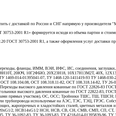
упить с доставкой по России и СНГ напрямую у производителя 
 30753-2001 R1» формируется исходя из объема партии и стоимо
.20 ГОСТ 30753-2001 R1, а также оформления услуг доставки п
реходы, фланцы, ИММ, ВЭИ, ИФС, ИС, соединения, заглушки, дн
Х18Н10Т, 20ЮЧ, 10Г2ФБЮ, 20Х23Н18, 10Х17Н13М2Т, 40Х, 12
1469-014-01395041-07, ТУ 1468-120-1411419-93 ТУ 1468-030-208
 ОСТ 108.104.08, ОСТ 108.318.11-82, ОСТ 108.318.14-82, ТУ 26-
7. Переходы высокого давления кованные по ГОСТ 22826-83 ГОС
гольники высокого давления кованные по ГОСТ 22822-83, ГОС
длинами прямых участков), ОС, ОСС; Тройники ТШС, ТШ, ТШСН;
тали трубопровода используемые на АЭС, ТЭС, ТЭЦ, ГРЭС. Собс
ющих, жаропрочных и хладостойких сталей, цветных металлов 
1/2, НСВ14хG1/2 НСН, НСВ, СВ, СН, СМВ, СМП, СП, СТ, НСТ
85, ТУ 36-1092-83, ТУ 36-1093-83, ТУ 4218-014-01395839-96, ТУ