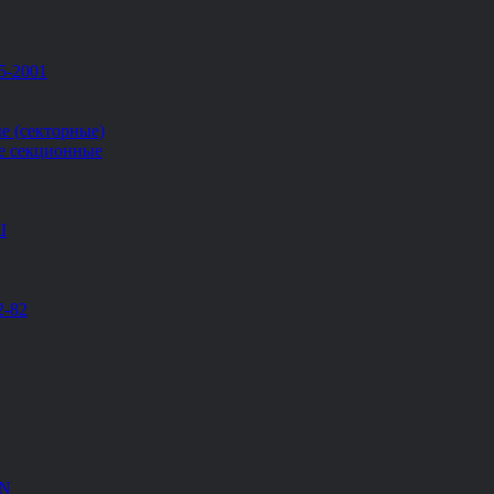
5-2001
е (секторные)
е секционные
Ш
2-82
EN