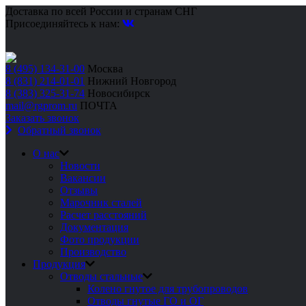
Доставка по всей России и странам СНГ
Присоединяйтесь к нам:
8 (495) 134-31-00
Москва
8 (831) 214-01-01
Нижний Новгород
8 (383) 325-31-74
Новосибирск
mail@rgprom.ru
ПОЧТА
Заказать звонок
Обратный звонок
О нас
Новости
Вакансии
Отзывы
Марочник сталей
Расчет расстояний
Документация
Фото продукции
Производство
Продукция
Отводы стальные
Колено гнутое для трубопроводов
Отводы гнутые ГО и ОГ