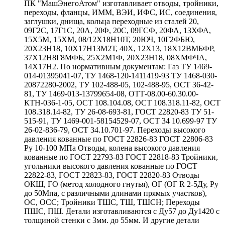
ПК "МашЭнегоАтом" изготавливает отводы, тройники,
переходы, фланцы, ИММ, ВЭИ, ИФС, ИС, соединения,
заглушки, днища, кольца переходные из сталей 20,
09Г2С, 17Г1С, 20А, 20Ф, 20С, 09ГСФ, 20ФА, 13ХФА,
15Х5М, 15ХМ, 08/12Х18Н10Т, 20ЮЧ, 10Г2ФБЮ,
20Х23Н18, 10Х17Н13М2Т, 40Х, 12Х13, 18Х12ВМБФР,
37Х12Н8Г8МФБ, 25Х2М1Ф, 20Х23Н18, 08ХМФЧА,
14Х17Н2. По нормативным документам: Газ ТУ 1469-
014-01395041-07, ТУ 1468-120-1411419-93 ТУ 1468-030-
20872280-2002, ТУ 102-488-05, 102-488-95, ОСТ 36-42-
81, ТУ 1469-013-13799654-08, ОТТ-08.00-60.30.00-
КТН-036-1-05, ОСТ 108.104.08, ОСТ 108.318.11-82, ОСТ
108.318.14-82, ТУ 26-08-693-81, ГОСТ 22820-83 ТУ 51-
515-91, ТУ 1469-001-58154529-07, ОСТ 34 10.699-97 ТУ
26-02-836-79, ОСТ 34.10.701-97. Переходы высокого
давления кованные по ГОСТ 22826-83 ГОСТ 22806-83
Ру 10-100 МПа Отводы, колена высокого давления
кованные по ГОСТ 22793-83 ГОСТ 22818-83 Тройники,
угольники высокого давления кованные по ГОСТ
22822-83, ГОСТ 22823-83, ГОСТ 22820-83 Отводы
ОКШ, ГО (метод холодного гнутья), ОГ (ОГ R 2-5Ду, Ру
до 50Мпа, с различными длинами прямых участков),
ОС, ОСС; Тройники ТШС, ТШ, ТШСН; Переходы
ПШС, ПШ. Детали изготавливаются с Ду57 до Ду1420 с
толщиной стенки с 3мм. до 55мм. И другие детали