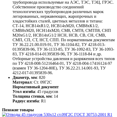
трубопровода используемые на АЭС, ТЭС, ТЭЦ, ГРЭС.
Собственное производство соединений
технологических трубопроводов различных марок
легированных, нержавеющих, жаропрочных и
хладостойких сталей, цветных металлов и титана:
СТ-14, НСВ14хR1/2, НСВ14хМ20, СМВ8хК1/2,
СМВ8хМ20, НСН14хМ20, СМ8, СМТ8, СМТП8, СНП
М20хG1/2, НСВ14хG1/2 НСН, НСВ, СВ, СН, СМВ,
СМП, СП, СТ, НСТ, СПП. По нормативным документам
ТУ 36.22.21.00.019-91, ТУ 36-1104-82, ТУ 4218-013-
01395839-96, ТУ 36-1133-85, ТУ 36-1092-83, ТУ 36-1093-
83, ТУ 4218-014-01395839-96, ТУ 36-1118-84 и др.
Отборные устройства давления и разряжения всех типов
по ТУ 4218-008-51216464-01, ТУ 4218-004-17416124-97
(взамен ТУ 36-1204-80Е), ТУ 36.22.21.14.001-93, ТУ
4212-017-01395839-96.
Диаметр, мм
: 820
Материал
: Ст. 09Г2С
Нормативный документ
Угол изгиба
: 45 градусов
Толщина стенки, мм
: 14
Радиус изгиба
: R1
Похожие товары