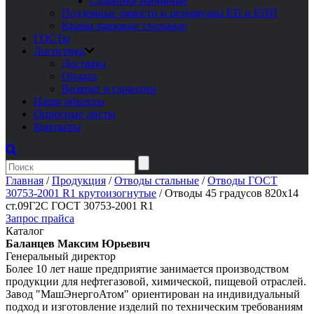
Сальники набивные
Подземные емкости и резервуары ЕП и ЕПП
Краны шаровые стальные
ГОСТы
Логистика
Доставка
Оплата
Возврат и гарантии
Наши объекты
Опросные листы
Контакты
Главная
/
Продукция
/
Отводы стальные
/
Отводы ГОСТ
30753-2001 R1 крутоизогнутые
/
Отводы 45 градусов 820х14
ст.09Г2С ГОСТ 30753-2001 R1
Запрос прайса
Каталог
Баланцев Максим Юрьевич
Генеральный директор
Более 10 лет наше предприятие занимается производством
продукции для нефтегазовой, химической, пищевой отраслей.
Завод "МашЭнергоАтом" ориентирован на индивидуальный
подход и изготовление изделий по техническим требованиям