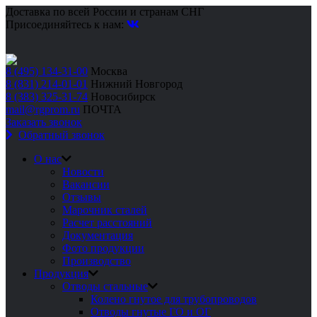
Доставка по всей России и странам СНГ
Присоединяйтесь к нам:
8 (495) 134-31-00
Москва
8 (831) 214-01-01
Нижний Новгород
8 (383) 325-31-74
Новосибирск
mail@rgprom.ru
ПОЧТА
Заказать звонок
Обратный звонок
О нас
Новости
Вакансии
Отзывы
Марочник сталей
Расчет расстояний
Документация
Фото продукции
Производство
Продукция
Отводы стальные
Колено гнутое для трубопроводов
Отводы гнутые ГО и ОГ