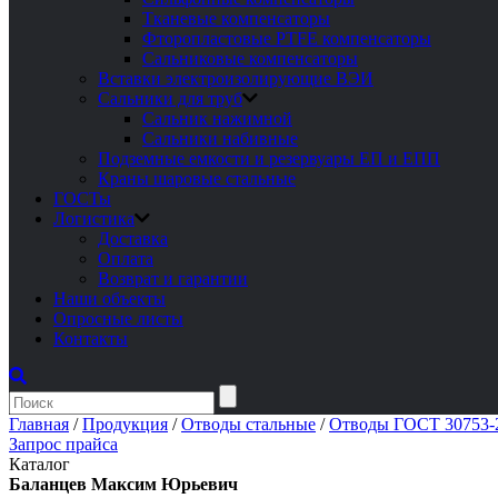
Тканевые компенсаторы
Фторопластовые PTFE компенсаторы
Сальниковые компенсаторы
Вставки электроизолирующие ВЭИ
Сальники для труб
Сальник нажимной
Сальники набивные
Подземные емкости и резервуары ЕП и ЕПП
Краны шаровые стальные
ГОСТы
Логистика
Доставка
Оплата
Возврат и гарантии
Наши объекты
Опросные листы
Контакты
Главная
/
Продукция
/
Отводы стальные
/
Отводы ГОСТ 30753-2
Запрос прайса
Каталог
Баланцев Максим Юрьевич