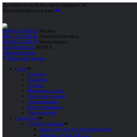
Доставка по всей России и странам СНГ
Присоединяйтесь к нам:
8 (495) 134-31-00
Москва
8 (831) 214-01-01
Нижний Новгород
8 (383) 325-31-74
Новосибирск
mail@rgprom.ru
ПОЧТА
Заказать звонок
Обратный звонок
О нас
Новости
Вакансии
Отзывы
Марочник сталей
Расчет расстояний
Документация
Фото продукции
Производство
Продукция
Отводы стальные
Колено гнутое для трубопроводов
Отводы гнутые ГО и ОГ