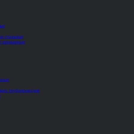
ные
ые стальные
ие приварные
жные
ских трубопроводов
е