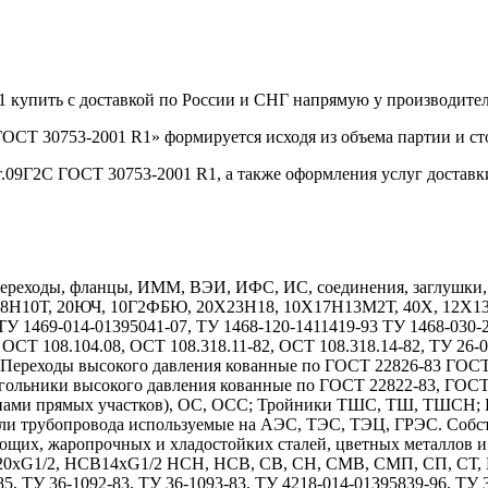
1 купить с доставкой по России и СНГ напрямую у производит
ОСТ 30753-2001 R1» формируется исходя из объема партии и ст
т.09Г2С ГОСТ 30753-2001 R1, а также оформления услуг доставк
реходы, фланцы, ИММ, ВЭИ, ИФС, ИС, соединения, заглушки, дн
Х18Н10Т, 20ЮЧ, 10Г2ФБЮ, 20Х23Н18, 10Х17Н13М2Т, 40Х, 12
1469-014-01395041-07, ТУ 1468-120-1411419-93 ТУ 1468-030-208
 ОСТ 108.104.08, ОСТ 108.318.11-82, ОСТ 108.318.14-82, ТУ 26-
7. Переходы высокого давления кованные по ГОСТ 22826-83 ГОС
гольники высокого давления кованные по ГОСТ 22822-83, ГОС
длинами прямых участков), ОС, ОСС; Тройники ТШС, ТШ, ТШСН;
тали трубопровода используемые на АЭС, ТЭС, ТЭЦ, ГРЭС. Собс
ющих, жаропрочных и хладостойких сталей, цветных металлов 
1/2, НСВ14хG1/2 НСН, НСВ, СВ, СН, СМВ, СМП, СП, СТ, НСТ
85, ТУ 36-1092-83, ТУ 36-1093-83, ТУ 4218-014-01395839-96, ТУ