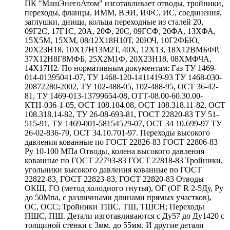
ПК "МашЭнегоАтом" изготавливает отводы, тройники,
переходы, фланцы, ИММ, ВЭИ, ИФС, ИС, соединения,
заглушки, днища, кольца переходные из сталей 20,
09Г2С, 17Г1С, 20А, 20Ф, 20С, 09ГСФ, 20ФА, 13ХФА,
15Х5М, 15ХМ, 08/12Х18Н10Т, 20ЮЧ, 10Г2ФБЮ,
20Х23Н18, 10Х17Н13М2Т, 40Х, 12Х13, 18Х12ВМБФР,
37Х12Н8Г8МФБ, 25Х2М1Ф, 20Х23Н18, 08ХМФЧА,
14Х17Н2. По нормативным документам: Газ ТУ 1469-
014-01395041-07, ТУ 1468-120-1411419-93 ТУ 1468-030-
20872280-2002, ТУ 102-488-05, 102-488-95, ОСТ 36-42-
81, ТУ 1469-013-13799654-08, ОТТ-08.00-60.30.00-
КТН-036-1-05, ОСТ 108.104.08, ОСТ 108.318.11-82, ОСТ
108.318.14-82, ТУ 26-08-693-81, ГОСТ 22820-83 ТУ 51-
515-91, ТУ 1469-001-58154529-07, ОСТ 34 10.699-97 ТУ
26-02-836-79, ОСТ 34.10.701-97. Переходы высокого
давления кованные по ГОСТ 22826-83 ГОСТ 22806-83
Ру 10-100 МПа Отводы, колена высокого давления
кованные по ГОСТ 22793-83 ГОСТ 22818-83 Тройники,
угольники высокого давления кованные по ГОСТ
22822-83, ГОСТ 22823-83, ГОСТ 22820-83 Отводы
ОКШ, ГО (метод холодного гнутья), ОГ (ОГ R 2-5Ду, Ру
до 50Мпа, с различными длинами прямых участков),
ОС, ОСС; Тройники ТШС, ТШ, ТШСН; Переходы
ПШС, ПШ. Детали изготавливаются с Ду57 до Ду1420 с
толщиной стенки с 3мм. до 55мм. И другие детали