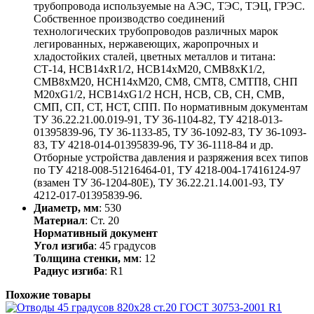
трубопровода используемые на АЭС, ТЭС, ТЭЦ, ГРЭС.
Собственное производство соединений
технологических трубопроводов различных марок
легированных, нержавеющих, жаропрочных и
хладостойких сталей, цветных металлов и титана:
СТ-14, НСВ14хR1/2, НСВ14хМ20, СМВ8хК1/2,
СМВ8хМ20, НСН14хМ20, СМ8, СМТ8, СМТП8, СНП
М20хG1/2, НСВ14хG1/2 НСН, НСВ, СВ, СН, СМВ,
СМП, СП, СТ, НСТ, СПП. По нормативным документам
ТУ 36.22.21.00.019-91, ТУ 36-1104-82, ТУ 4218-013-
01395839-96, ТУ 36-1133-85, ТУ 36-1092-83, ТУ 36-1093-
83, ТУ 4218-014-01395839-96, ТУ 36-1118-84 и др.
Отборные устройства давления и разряжения всех типов
по ТУ 4218-008-51216464-01, ТУ 4218-004-17416124-97
(взамен ТУ 36-1204-80Е), ТУ 36.22.21.14.001-93, ТУ
4212-017-01395839-96.
Диаметр, мм
: 530
Материал
: Ст. 20
Нормативный документ
Угол изгиба
: 45 градусов
Толщина стенки, мм
: 12
Радиус изгиба
: R1
Похожие товары