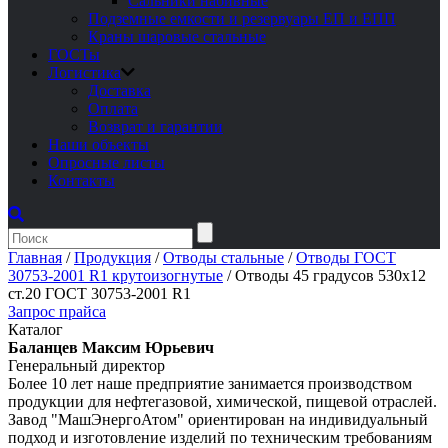
Сальники набивные
Подземные емкости и резервуары ЕП и ЕПП
Краны шаровые стальные
ГОСТы
Логистика
Доставка
Оплата
Возврат и гарантии
Наши объекты
Опросные листы
Контакты
Главная
/
Продукция
/
Отводы стальные
/
Отводы ГОСТ
30753-2001 R1 крутоизогнутые
/
Отводы 45 градусов 530х12
ст.20 ГОСТ 30753-2001 R1
Запрос прайса
Каталог
Баланцев Максим Юрьевич
Генеральный директор
Более 10 лет наше предприятие занимается производством
продукции для нефтегазовой, химической, пищевой отраслей.
Завод "МашЭнергоАтом" ориентирован на индивидуальный
подход и изготовление изделий по техническим требованиям