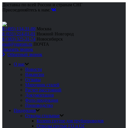
Доставка по всей России и странам СНГ
Присоединяйтесь к нам:
8 (495) 134-31-00
Москва
8 (831) 214-01-01
Нижний Новгород
8 (383) 325-31-74
Новосибирск
mail@rgprom.ru
ПОЧТА
Заказать звонок
Обратный звонок
О нас
Новости
Вакансии
Отзывы
Марочник сталей
Расчет расстояний
Документация
Фото продукции
Производство
Продукция
Отводы стальные
Колено гнутое для трубопроводов
Отводы гнутые ГО и ОГ