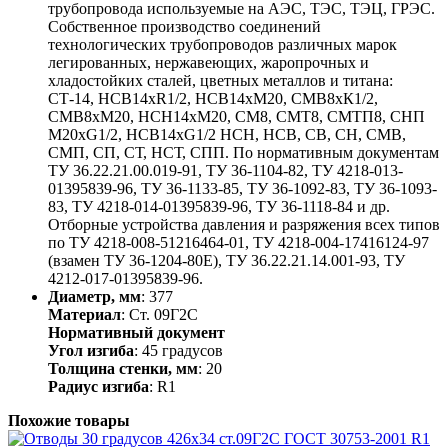
трубопровода используемые на АЭС, ТЭС, ТЭЦ, ГРЭС.
Собственное производство соединений
технологических трубопроводов различных марок
легированных, нержавеющих, жаропрочных и
хладостойких сталей, цветных металлов и титана:
СТ-14, НСВ14хR1/2, НСВ14хМ20, СМВ8хК1/2,
СМВ8хМ20, НСН14хМ20, СМ8, СМТ8, СМТП8, СНП
М20хG1/2, НСВ14хG1/2 НСН, НСВ, СВ, СН, СМВ,
СМП, СП, СТ, НСТ, СПП. По нормативным документам
ТУ 36.22.21.00.019-91, ТУ 36-1104-82, ТУ 4218-013-
01395839-96, ТУ 36-1133-85, ТУ 36-1092-83, ТУ 36-1093-
83, ТУ 4218-014-01395839-96, ТУ 36-1118-84 и др.
Отборные устройства давления и разряжения всех типов
по ТУ 4218-008-51216464-01, ТУ 4218-004-17416124-97
(взамен ТУ 36-1204-80Е), ТУ 36.22.21.14.001-93, ТУ
4212-017-01395839-96.
Диаметр, мм
: 377
Материал
: Ст. 09Г2С
Нормативный документ
Угол изгиба
: 45 градусов
Толщина стенки, мм
: 20
Радиус изгиба
: R1
Похожие товары