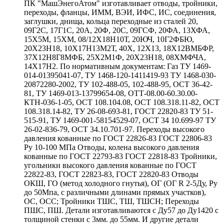
ПК "МашЭнегоАтом" изготавливает отводы, тройники,
переходы, фланцы, ИММ, ВЭИ, ИФС, ИС, соединения,
заглушки, днища, кольца переходные из сталей 20,
09Г2С, 17Г1С, 20А, 20Ф, 20С, 09ГСФ, 20ФА, 13ХФА,
15Х5М, 15ХМ, 08/12Х18Н10Т, 20ЮЧ, 10Г2ФБЮ,
20Х23Н18, 10Х17Н13М2Т, 40Х, 12Х13, 18Х12ВМБФР,
37Х12Н8Г8МФБ, 25Х2М1Ф, 20Х23Н18, 08ХМФЧА,
14Х17Н2. По нормативным документам: Газ ТУ 1469-
014-01395041-07, ТУ 1468-120-1411419-93 ТУ 1468-030-
20872280-2002, ТУ 102-488-05, 102-488-95, ОСТ 36-42-
81, ТУ 1469-013-13799654-08, ОТТ-08.00-60.30.00-
КТН-036-1-05, ОСТ 108.104.08, ОСТ 108.318.11-82, ОСТ
108.318.14-82, ТУ 26-08-693-81, ГОСТ 22820-83 ТУ 51-
515-91, ТУ 1469-001-58154529-07, ОСТ 34 10.699-97 ТУ
26-02-836-79, ОСТ 34.10.701-97. Переходы высокого
давления кованные по ГОСТ 22826-83 ГОСТ 22806-83
Ру 10-100 МПа Отводы, колена высокого давления
кованные по ГОСТ 22793-83 ГОСТ 22818-83 Тройники,
угольники высокого давления кованные по ГОСТ
22822-83, ГОСТ 22823-83, ГОСТ 22820-83 Отводы
ОКШ, ГО (метод холодного гнутья), ОГ (ОГ R 2-5Ду, Ру
до 50Мпа, с различными длинами прямых участков),
ОС, ОСС; Тройники ТШС, ТШ, ТШСН; Переходы
ПШС, ПШ. Детали изготавливаются с Ду57 до Ду1420 с
толщиной стенки с 3мм. до 55мм. И другие детали