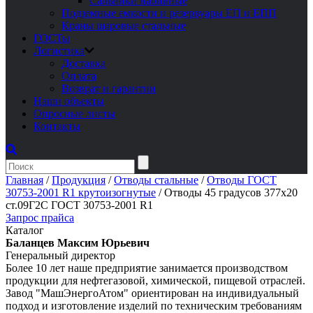
Сальники набивные
Подземные емкости и резервуары ЕП и ЕПП
Краны шаровые стальные
ГОСТы
Логистика
Доставка
Оплата
Возврат и гарантии
Наши объекты
Опросные листы
Контакты
Главная
/
Продукция
/
Отводы стальные
/
Отводы ГОСТ
30753-2001 R1 крутоизогнутые
/
Отводы 45 градусов 377х20
ст.09Г2С ГОСТ 30753-2001 R1
Запрос прайса
Каталог
Баланцев Максим Юрьевич
Генеральный директор
Более 10 лет наше предприятие занимается производством
продукции для нефтегазовой, химической, пищевой отраслей.
Завод "МашЭнергоАтом" ориентирован на индивидуальный
подход и изготовление изделий по техническим требованиям