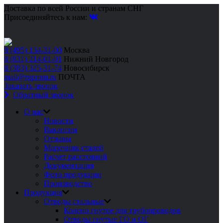
Доставка по всей России и странам СНГ
Присоединяйтесь к нам:
8 (495) 134-31-00
Москва
8 (831) 214-01-01
Нижний Новгород
8 (383) 325-31-74
Новосибирск
mail@rgprom.ru
ПОЧТА
Заказать звонок
Обратный звонок
О нас
Новости
Вакансии
Отзывы
Марочник сталей
Расчет расстояний
Документация
Фото продукции
Производство
Продукция
Отводы стальные
Колено гнутое для трубопроводов
Отводы гнутые ГО и ОГ