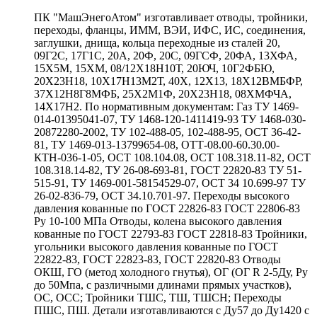
ПК "МашЭнегоАтом" изготавливает отводы, тройники,
переходы, фланцы, ИММ, ВЭИ, ИФС, ИС, соединения,
заглушки, днища, кольца переходные из сталей 20,
09Г2С, 17Г1С, 20А, 20Ф, 20С, 09ГСФ, 20ФА, 13ХФА,
15Х5М, 15ХМ, 08/12Х18Н10Т, 20ЮЧ, 10Г2ФБЮ,
20Х23Н18, 10Х17Н13М2Т, 40Х, 12Х13, 18Х12ВМБФР,
37Х12Н8Г8МФБ, 25Х2М1Ф, 20Х23Н18, 08ХМФЧА,
14Х17Н2. По нормативным документам: Газ ТУ 1469-
014-01395041-07, ТУ 1468-120-1411419-93 ТУ 1468-030-
20872280-2002, ТУ 102-488-05, 102-488-95, ОСТ 36-42-
81, ТУ 1469-013-13799654-08, ОТТ-08.00-60.30.00-
КТН-036-1-05, ОСТ 108.104.08, ОСТ 108.318.11-82, ОСТ
108.318.14-82, ТУ 26-08-693-81, ГОСТ 22820-83 ТУ 51-
515-91, ТУ 1469-001-58154529-07, ОСТ 34 10.699-97 ТУ
26-02-836-79, ОСТ 34.10.701-97. Переходы высокого
давления кованные по ГОСТ 22826-83 ГОСТ 22806-83
Ру 10-100 МПа Отводы, колена высокого давления
кованные по ГОСТ 22793-83 ГОСТ 22818-83 Тройники,
угольники высокого давления кованные по ГОСТ
22822-83, ГОСТ 22823-83, ГОСТ 22820-83 Отводы
ОКШ, ГО (метод холодного гнутья), ОГ (ОГ R 2-5Ду, Ру
до 50Мпа, с различными длинами прямых участков),
ОС, ОСС; Тройники ТШС, ТШ, ТШСН; Переходы
ПШС, ПШ. Детали изготавливаются с Ду57 до Ду1420 с