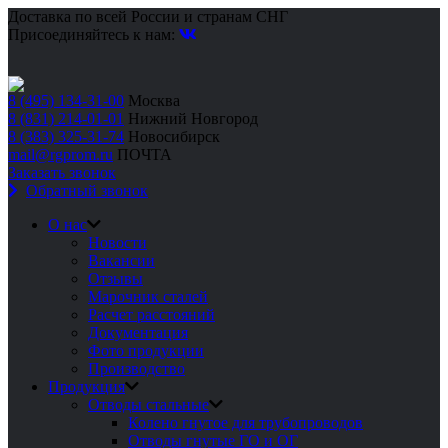
Доставка по всей России и странам СНГ
Присоединяйтесь к нам:
8 (495) 134-31-00
Москва
8 (831) 214-01-01
Нижний Новгород
8 (383) 325-31-74
Новосибирск
mail@rgprom.ru
ПОЧТА
Заказать звонок
Обратный звонок
О нас
Новости
Вакансии
Отзывы
Марочник сталей
Расчет расстояний
Документация
Фото продукции
Производство
Продукция
Отводы стальные
Колено гнутое для трубопроводов
Отводы гнутые ГО и ОГ