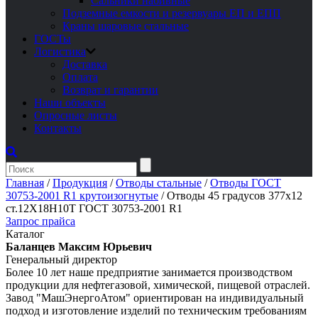
Сальники набивные
Подземные емкости и резервуары ЕП и ЕПП
Краны шаровые стальные
ГОСТы
Логистика
Доставка
Оплата
Возврат и гарантии
Наши объекты
Опросные листы
Контакты
Главная
/
Продукция
/
Отводы стальные
/
Отводы ГОСТ
30753-2001 R1 крутоизогнутые
/
Отводы 45 градусов 377х12
ст.12Х18Н10Т ГОСТ 30753-2001 R1
Запрос прайса
Каталог
Баланцев Максим Юрьевич
Генеральный директор
Более 10 лет наше предприятие занимается производством
продукции для нефтегазовой, химической, пищевой отраслей.
Завод "МашЭнергоАтом" ориентирован на индивидуальный
подход и изготовление изделий по техническим требованиям