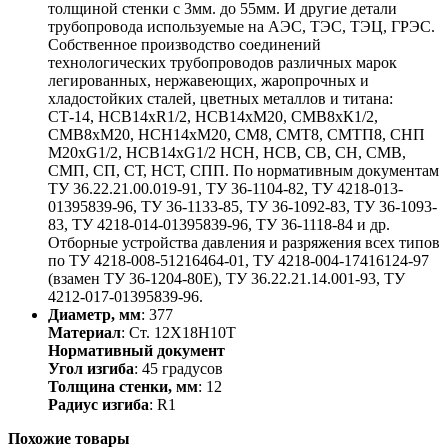
толщиной стенки с 3мм. до 55мм. И другие детали
трубопровода используемые на АЭС, ТЭС, ТЭЦ, ГРЭС.
Собственное производство соединений
технологических трубопроводов различных марок
легированных, нержавеющих, жаропрочных и
хладостойких сталей, цветных металлов и титана:
СТ-14, НСВ14хR1/2, НСВ14хМ20, СМВ8хК1/2,
СМВ8хМ20, НСН14хМ20, СМ8, СМТ8, СМТП8, СНП
М20хG1/2, НСВ14хG1/2 НСН, НСВ, СВ, СН, СМВ,
СМП, СП, СТ, НСТ, СПП. По нормативным документам
ТУ 36.22.21.00.019-91, ТУ 36-1104-82, ТУ 4218-013-
01395839-96, ТУ 36-1133-85, ТУ 36-1092-83, ТУ 36-1093-
83, ТУ 4218-014-01395839-96, ТУ 36-1118-84 и др.
Отборные устройства давления и разряжения всех типов
по ТУ 4218-008-51216464-01, ТУ 4218-004-17416124-97
(взамен ТУ 36-1204-80Е), ТУ 36.22.21.14.001-93, ТУ
4212-017-01395839-96.
Диаметр, мм
: 377
Материал
: Ст. 12Х18Н10Т
Нормативный документ
Угол изгиба
: 45 градусов
Толщина стенки, мм
: 12
Радиус изгиба
: R1
Похожие товары