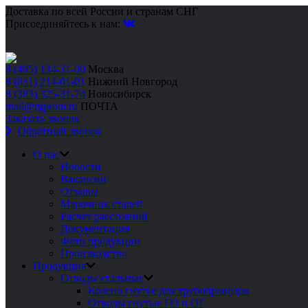
Доставка по всей России и странам СНГ
Присоединяйтесь к нам:
8 (495) 134-31-00
Москва
8 (831) 214-01-01
Нижний Новгород
8 (383) 325-31-74
Новосибирск
mail@rgprom.ru
ПОЧТА
Заказать звонок
Обратный звонок
О нас
Новости
Вакансии
Отзывы
Марочник сталей
Расчет расстояний
Документация
Фото продукции
Производство
Продукция
Отводы стальные
Колено гнутое для трубопроводов
Отводы гнутые ГО и ОГ