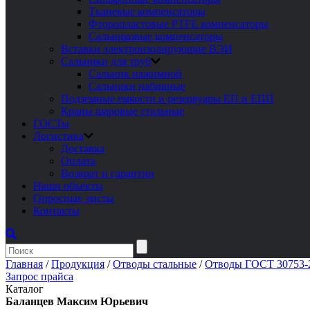
Тканевые компенсаторы
Фторопластовые PTFE компенсаторы
Сальниковые компенсаторы
Вставки электроизолирующие ВЭИ
Сальники для труб
Сальник нажимной
Сальники набивные
Подземные емкости и резервуары ЕП и ЕПП
Краны шаровые стальные
ГОСТы
Логистика
Доставка
Оплата
Возврат и гарантии
Наши объекты
Опросные листы
Контакты
Главная
/
Продукция
/
Отводы стальные
/
Отводы ГОСТ 30753-2
Запрос прайса
Каталог
Баланцев Максим Юрьевич