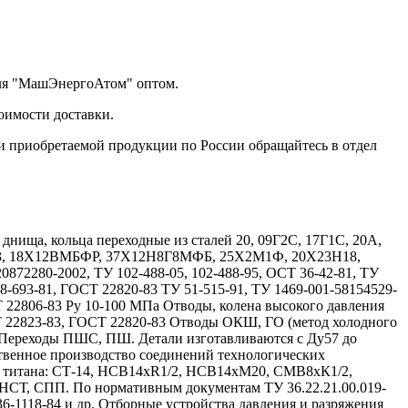
еля "МашЭнергоАтом" оптом.
оимости доставки.
и приобретаемой продукции по России обращайтесь в отдел
ища, кольца переходные из сталей 20, 09Г2С, 17Г1С, 20А,
Х13, 18Х12ВМБФР, 37Х12Н8Г8МФБ, 25Х2М1Ф, 20Х23Н18,
72280-2002, ТУ 102-488-05, 102-488-95, ОСТ 36-42-81, ТУ
08-693-81, ГОСТ 22820-83 ТУ 51-515-91, ТУ 1469-001-58154529-
Т 22806-83 Ру 10-100 МПа Отводы, колена высокого давления
Т 22823-83, ГОСТ 22820-83 Отводы ОКШ, ГО (метод холодного
 Переходы ПШС, ПШ. Детали изготавливаются с Ду57 до
твенное производство соединений технологических
и титана: СТ-14, НСВ14хR1/2, НСВ14хМ20, СМВ8хК1/2,
, СПП. По нормативным документам ТУ 36.22.21.00.019-
 36-1118-84 и др. Отборные устройства давления и разряжения