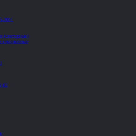
5-2001
е (секторные)
е секционные
Ш
2-82
EN