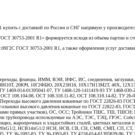
1 купить с доставкой по России и СНГ напрямую у производит
ОСТ 30753-2001 R1» формируется исходя из объема партии и ст
т.09Г2С ГОСТ 30753-2001 R1, а также оформления услуг доставк
реходы, фланцы, ИММ, ВЭИ, ИФС, ИС, соединения, заглушки, дн
Х18Н10Т, 20ЮЧ, 10Г2ФБЮ, 20Х23Н18, 10Х17Н13М2Т, 40Х, 12
1469-014-01395041-07, ТУ 1468-120-1411419-93 ТУ 1468-030-208
 ОСТ 108.104.08, ОСТ 108.318.11-82, ОСТ 108.318.14-82, ТУ 26-
7. Переходы высокого давления кованные по ГОСТ 22826-83 ГОС
гольники высокого давления кованные по ГОСТ 22822-83, ГОС
длинами прямых участков), ОС, ОСС; Тройники ТШС, ТШ, ТШСН;
тали трубопровода используемые на АЭС, ТЭС, ТЭЦ, ГРЭС. Собс
ющих, жаропрочных и хладостойких сталей, цветных металлов 
1/2, НСВ14хG1/2 НСН, НСВ, СВ, СН, СМВ, СМП, СП, СТ, НСТ
85, ТУ 36-1092-83, ТУ 36-1093-83, ТУ 4218-014-01395839-96, ТУ