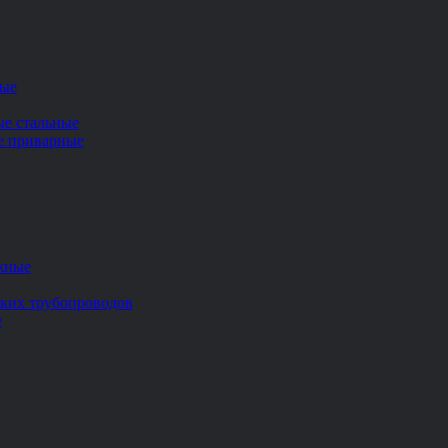
ные
ые стальные
ие приварные
жные
ских трубопроводов
е