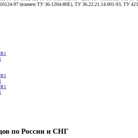
6124-97 (взамен ТУ 36-1204-80Е), ТУ 36.22.21.14.001-93, ТУ 42
1
1
1
дов по России и СНГ