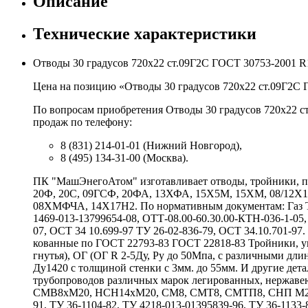
Описание
Технические характеристики
Отводы 30 градусов 720х22 ст.09Г2С ГОСТ 30753-2001 R
Цена на позицию «Отводы 30 градусов 720х22 ст.09Г2С Г
По вопросам приобретения Отводы 30 градусов 720х22 с
продаж по телефону:
8 (831) 214-01-01 (Нижний Новгород),
8 (495) 134-31-00 (Москва).
ПК "МашЭнегоАтом" изготавливает отводы, тройники, пе
20Ф, 20С, 09ГСФ, 20ФА, 13ХФА, 15Х5М, 15ХМ, 08/12
08ХМФЧА, 14Х17Н2. По нормативным документам: Газ ТУ 
1469-013-13799654-08, ОТТ-08.00-60.30.00-КТН-036-1-05,
07, ОСТ 34 10.699-97 ТУ 26-02-836-79, ОСТ 34.10.701-9
кованные по ГОСТ 22793-83 ГОСТ 22818-83 Тройники, у
гнутья), ОГ (ОГ R 2-5Ду, Ру до 50Мпа, с различными 
Ду1420 с толщиной стенки с 3мм. до 55мм. И другие де
трубопроводов различных марок легированных, нержаве
СМВ8хМ20, НСН14хМ20, СМ8, СМТ8, СМТП8, СНП М20хG
91, ТУ 36-1104-82, ТУ 4218-013-01395839-96, ТУ 36-1133-