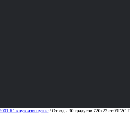
001 R1 крутоизогнутые
/
Отводы 30 градусов 720х22 ст.09Г2С 