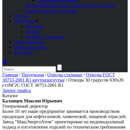
Сальники набивные
Подземные емкости и резервуары ЕП и ЕПП
Краны шаровые стальные
ГОСТы
Логистика
Доставка
Оплата
Возврат и гарантии
Наши объекты
Опросные листы
Контакты
Главная
/
Продукция
/
Отводы стальные
/
Отводы ГОСТ
30753-2001 R1 крутоизогнутые
/
Отводы 30 градусов 630х26
ст.09Г2С ГОСТ 30753-2001 R1
Запрос прайса
Каталог
Баланцев Максим Юрьевич
Генеральный директор
Более 10 лет наше предприятие занимается производством
продукции для нефтегазовой, химической, пищевой отраслей.
Завод "МашЭнергоАтом" ориентирован на индивидуальный
подход и изготовление изделий по техническим требованиям