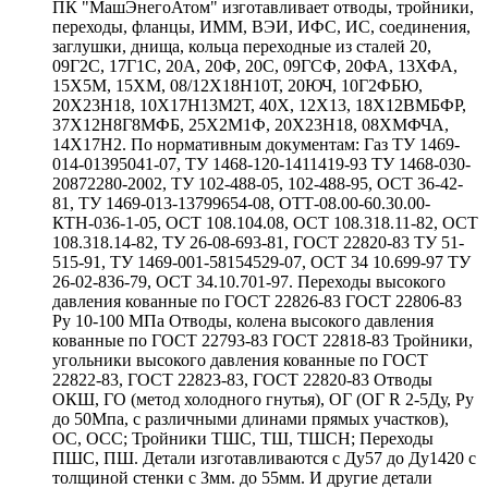
ПК "МашЭнегоАтом" изготавливает отводы, тройники,
переходы, фланцы, ИММ, ВЭИ, ИФС, ИС, соединения,
заглушки, днища, кольца переходные из сталей 20,
09Г2С, 17Г1С, 20А, 20Ф, 20С, 09ГСФ, 20ФА, 13ХФА,
15Х5М, 15ХМ, 08/12Х18Н10Т, 20ЮЧ, 10Г2ФБЮ,
20Х23Н18, 10Х17Н13М2Т, 40Х, 12Х13, 18Х12ВМБФР,
37Х12Н8Г8МФБ, 25Х2М1Ф, 20Х23Н18, 08ХМФЧА,
14Х17Н2. По нормативным документам: Газ ТУ 1469-
014-01395041-07, ТУ 1468-120-1411419-93 ТУ 1468-030-
20872280-2002, ТУ 102-488-05, 102-488-95, ОСТ 36-42-
81, ТУ 1469-013-13799654-08, ОТТ-08.00-60.30.00-
КТН-036-1-05, ОСТ 108.104.08, ОСТ 108.318.11-82, ОСТ
108.318.14-82, ТУ 26-08-693-81, ГОСТ 22820-83 ТУ 51-
515-91, ТУ 1469-001-58154529-07, ОСТ 34 10.699-97 ТУ
26-02-836-79, ОСТ 34.10.701-97. Переходы высокого
давления кованные по ГОСТ 22826-83 ГОСТ 22806-83
Ру 10-100 МПа Отводы, колена высокого давления
кованные по ГОСТ 22793-83 ГОСТ 22818-83 Тройники,
угольники высокого давления кованные по ГОСТ
22822-83, ГОСТ 22823-83, ГОСТ 22820-83 Отводы
ОКШ, ГО (метод холодного гнутья), ОГ (ОГ R 2-5Ду, Ру
до 50Мпа, с различными длинами прямых участков),
ОС, ОСС; Тройники ТШС, ТШ, ТШСН; Переходы
ПШС, ПШ. Детали изготавливаются с Ду57 до Ду1420 с
толщиной стенки с 3мм. до 55мм. И другие детали