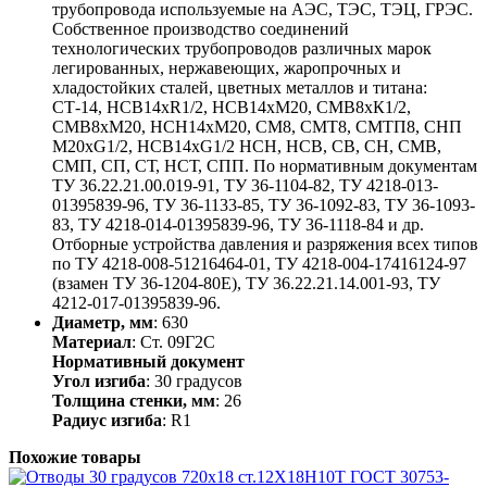
трубопровода используемые на АЭС, ТЭС, ТЭЦ, ГРЭС.
Собственное производство соединений
технологических трубопроводов различных марок
легированных, нержавеющих, жаропрочных и
хладостойких сталей, цветных металлов и титана:
СТ-14, НСВ14хR1/2, НСВ14хМ20, СМВ8хК1/2,
СМВ8хМ20, НСН14хМ20, СМ8, СМТ8, СМТП8, СНП
М20хG1/2, НСВ14хG1/2 НСН, НСВ, СВ, СН, СМВ,
СМП, СП, СТ, НСТ, СПП. По нормативным документам
ТУ 36.22.21.00.019-91, ТУ 36-1104-82, ТУ 4218-013-
01395839-96, ТУ 36-1133-85, ТУ 36-1092-83, ТУ 36-1093-
83, ТУ 4218-014-01395839-96, ТУ 36-1118-84 и др.
Отборные устройства давления и разряжения всех типов
по ТУ 4218-008-51216464-01, ТУ 4218-004-17416124-97
(взамен ТУ 36-1204-80Е), ТУ 36.22.21.14.001-93, ТУ
4212-017-01395839-96.
Диаметр, мм
: 630
Материал
: Ст. 09Г2С
Нормативный документ
Угол изгиба
: 30 градусов
Толщина стенки, мм
: 26
Радиус изгиба
: R1
Похожие товары