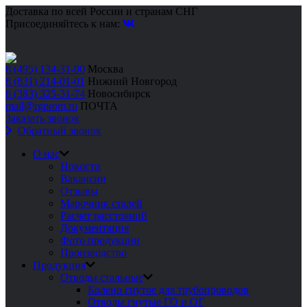
Доставка по всей России и странам СНГ
Присоединяйтесь к нам:
8 (495) 134-31-00
Москва
8 (831) 214-01-01
Нижний Новгород
8 (383) 325-31-74
Новосибирск
mail@rgprom.ru
ПОЧТА
Заказать звонок
Обратный звонок
О нас
Новости
Вакансии
Отзывы
Марочник сталей
Расчет расстояний
Документация
Фото продукции
Производство
Продукция
Отводы стальные
Колено гнутое для трубопроводов
Отводы гнутые ГО и ОГ