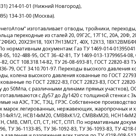
831) 214-01-01 (Нижний Новгород),
495) 134-31-00 (Москва).
негоАтом" изготавливает отводы, тройники, переходы,
льца переходные из сталей 20, 09Г2С, 17Г1С, 20А, 20Ф, 
Г2ФБЮ, 20Х23Н18, 10Х17Н13М2Т, 40Х, 12Х13, 18Х12ВМБФ
По нормативным документам: Газ ТУ 1469-014-01395041-0
8-05, 102-488-95, ОСТ 36-42-81, ТУ 1469-013-13799654-08,
1-82, ОСТ 108.318.14-82, ТУ 26-08-693-81, ГОСТ 22820-83 Т
836-79, ОСТ 34.10.701-97. Переходы высокого давления 
ды, колена высокого давления кованные по ГОСТ 22793
кованные по ГОСТ 22822-83, ГОСТ 22823-83, ГОСТ 22820
 Ру до 50Мпа, с различными длинами прямых участков),
готавливаются с Ду57 до Ду1420 с толщиной стенки с 3
емые на АЭС, ТЭС, ТЭЦ, ГРЭС. Собственное производств
х марок легированных, нержавеющих, жаропрочных и хл
СВ14хR1/2, НСВ14хМ20, СМВ8хК1/2, СМВ8хМ20, НСН14хМ2
СН, СМВ, СМП, СП, СТ, НСТ, СПП. По нормативным документ
96, ТУ 36-1133-85, ТУ 36-1092-83, ТУ 36-1093-83, ТУ 4218
а давления и разряжения всех типов по ТУ 4218-008-512