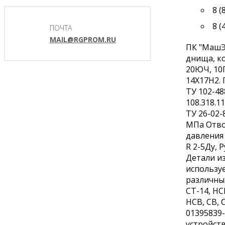
8 (
8 (
ПОЧТА
MAIL@RGPROM.RU
ПК "МашЭ
днища, ко
20ЮЧ, 10
14Х17Н2. 
ТУ 102-48
108.318.1
ТУ 26-02-
МПа Отво
давления 
R 2-5Ду,
Детали из
использу
различны
СТ-14, Н
НСВ, СВ, 
01395839-
устройств