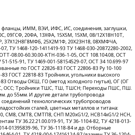
 фланцы, ИММ, ВЭИ, ИФС, ИС, соединения, заглушки,
20С, 09ГСФ, 20ФА, 13ХФА, 15Х5М, 15ХМ, 08/12Х18Н10Т,
Р, 37Х12Н8Г8МФБ, 25Х2М1Ф, 20Х23Н18, 08ХМФЧА,
7, ТУ 1468-120-1411419-93 ТУ 1468-030-20872280-2002,
 ОТТ-08.00-60.30.00-КТН-036-1-05, ОСТ 108.104.08, ОСТ
У 51-515-91, ТУ 1469-001-58154529-07, ОСТ 34 10.699-97
кованные по ГОСТ 22826-83 ГОСТ 22806-83 Ру 10-100
-83 ГОСТ 22818-83 Тройники, угольники высокого
-83 Отводы ОКШ, ГО (метод холодного гнутья), ОГ (ОГ
 ОС, ОСС; Тройники ТШС, ТШ, ТШСН; Переходы ПШС, ПШ.
мм. до 55мм. И другие детали трубопровода
о соединений технологических трубопроводов
адостойких сталей, цветных металлов и титана:
0, СМ8, СМТ8, СМТП8, СНП М20хG1/2, НСВ14хG1/2 НСН,
ам ТУ 36.22.21.00.019-91, ТУ 36-1104-82, ТУ 4218-013-
-014-01395839-96, ТУ 36-1118-84 и др. Отборные
16464-01, ТУ 4218-004-17416124-97 (взамен ТУ 36-1204-