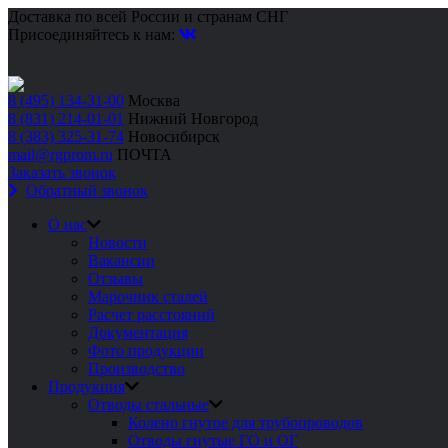
Доставка по всей России и странам СНГ
Присоединяйтесь к нам:
8 (495) 134-31-00
Москва
8 (831) 214-01-01
Нижний Новгород
8 (383) 325-31-74
Новосибирск
mail@rgprom.ru
ПОЧТА
Заказать звонок
Обратный звонок
О нас
Новости
Вакансии
Отзывы
Марочник сталей
Расчет расстояний
Документация
Фото продукции
Производство
Продукция
Отводы стальные
Колено гнутое для трубопроводов
Отводы гнутые ГО и ОГ