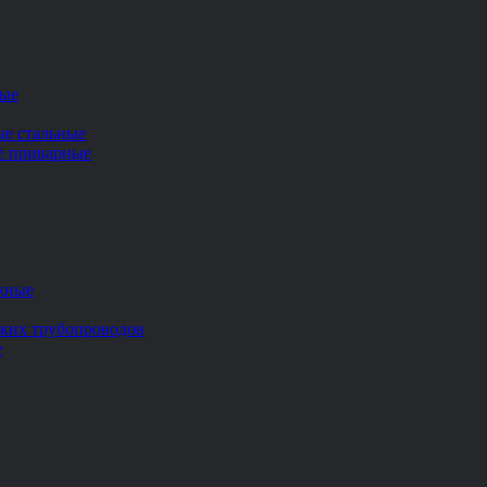
ные
ые стальные
ие приварные
жные
ских трубопроводов
е