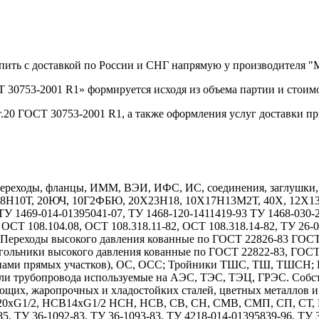
упить с доставкой по России и СНГ напрямую у производителя 
 30753-2001 R1» формируется исходя из объема партии и стоимо
.20 ГОСТ 30753-2001 R1, а также оформления услуг доставки п
реходы, фланцы, ИММ, ВЭИ, ИФС, ИС, соединения, заглушки, дн
Х18Н10Т, 20ЮЧ, 10Г2ФБЮ, 20Х23Н18, 10Х17Н13М2Т, 40Х, 12
1469-014-01395041-07, ТУ 1468-120-1411419-93 ТУ 1468-030-208
 ОСТ 108.104.08, ОСТ 108.318.11-82, ОСТ 108.318.14-82, ТУ 26-
7. Переходы высокого давления кованные по ГОСТ 22826-83 ГОС
гольники высокого давления кованные по ГОСТ 22822-83, ГОС
длинами прямых участков), ОС, ОСС; Тройники ТШС, ТШ, ТШСН;
тали трубопровода используемые на АЭС, ТЭС, ТЭЦ, ГРЭС. Собс
ющих, жаропрочных и хладостойких сталей, цветных металлов 
1/2, НСВ14хG1/2 НСН, НСВ, СВ, СН, СМВ, СМП, СП, СТ, НСТ
85, ТУ 36-1092-83, ТУ 36-1093-83, ТУ 4218-014-01395839-96, ТУ