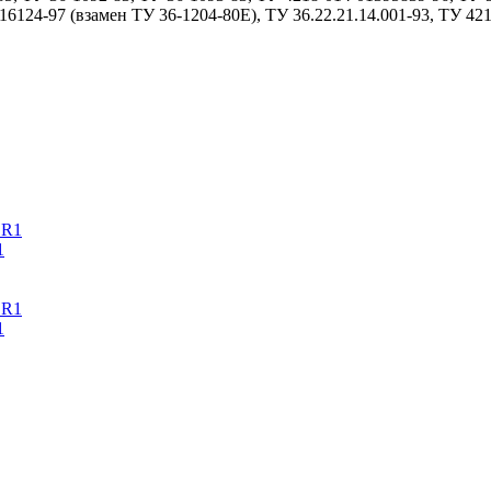
6124-97 (взамен ТУ 36-1204-80Е), ТУ 36.22.21.14.001-93, ТУ 42
1
1