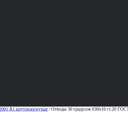
001 R1 крутоизогнутые
/
Отводы 30 градусов 630х16 ст.20 ГОС