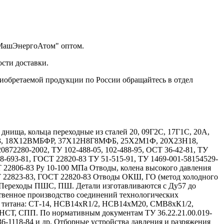
"МашЭнергоАтом" оптом.
сти доставки.
риобретаемой продукции по России обращайтесь в отдел
ища, кольца переходные из сталей 20, 09Г2С, 17Г1С, 20А,
Х13, 18Х12ВМБФР, 37Х12Н8Г8МФБ, 25Х2М1Ф, 20Х23Н18,
72280-2002, ТУ 102-488-05, 102-488-95, ОСТ 36-42-81, ТУ
08-693-81, ГОСТ 22820-83 ТУ 51-515-91, ТУ 1469-001-58154529-
Т 22806-83 Ру 10-100 МПа Отводы, колена высокого давления
Т 22823-83, ГОСТ 22820-83 Отводы ОКШ, ГО (метод холодного
 Переходы ПШС, ПШ. Детали изготавливаются с Ду57 до
твенное производство соединений технологических
и титана: СТ-14, НСВ14хR1/2, НСВ14хМ20, СМВ8хК1/2,
, СПП. По нормативным документам ТУ 36.22.21.00.019-
 36-1118-84 и др. Отборные устройства давления и разряжения