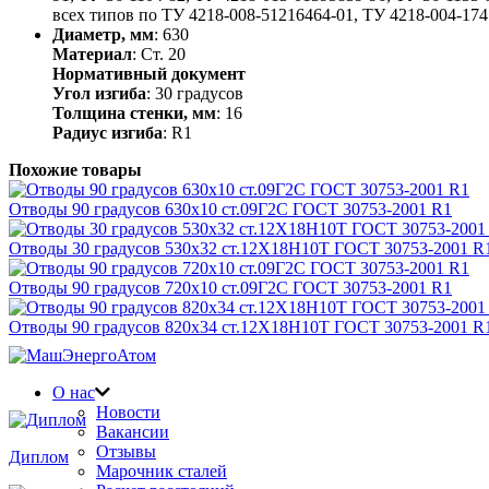
всех типов по ТУ 4218-008-51216464-01, ТУ 4218-004-1741
Диаметр, мм
: 630
Материал
: Ст. 20
Нормативный документ
Угол изгиба
: 30 градусов
Толщина стенки, мм
: 16
Радиус изгиба
: R1
Похожие товары
Отводы 90 градусов 630х10 ст.09Г2С ГОСТ 30753-2001 R1
Отводы 30 градусов 530х32 ст.12Х18Н10Т ГОСТ 30753-2001 R
Отводы 90 градусов 720х10 ст.09Г2С ГОСТ 30753-2001 R1
Отводы 90 градусов 820х34 ст.12Х18Н10Т ГОСТ 30753-2001 R
Награды и дипломы
О нас
Новости
Вакансии
Отзывы
Диплом
Марочник сталей