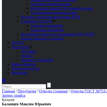
Тканевые компенсаторы
Фторопластовые PTFE компенсаторы
Сальниковые компенсаторы
Вставки электроизолирующие ВЭИ
Сальники для труб
Сальник нажимной
Сальники набивные
Подземные емкости и резервуары ЕП и ЕПП
Краны шаровые стальные
ГОСТы
Логистика
Доставка
Оплата
Возврат и гарантии
Наши объекты
Опросные листы
Контакты
Главная
/
Продукция
/
Отводы стальные
/
Отводы ГОСТ 30753-2
Запрос прайса
Каталог
Баланцев Максим Юрьевич