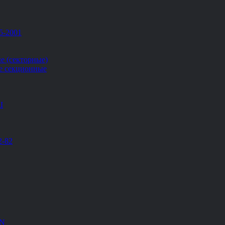
5-2001
е (секторные)
е секционные
Ш
2-82
EN