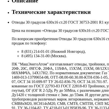
Описание
Технические характеристики
Отводы 30 градусов 630х16 ст.20 ГОСТ 30753-2001 R1 к
Цена на позицию «Отводы 30 градусов 630х16 ст.20 ГОСТ
По вопросам приобретения Отводы 30 градусов 630х16 ст
продаж по телефону:
8 (831) 214-01-01 (Нижний Новгород),
8 (495) 134-31-00 (Москва).
ПК "МашЭнегоАтом" изготавливает отводы, тройники, пе
20Ф, 20С, 09ГСФ, 20ФА, 13ХФА, 15Х5М, 15ХМ, 08/12
08ХМФЧА, 14Х17Н2. По нормативным документам: Газ ТУ 
1469-013-13799654-08, ОТТ-08.00-60.30.00-КТН-036-1-05,
07, ОСТ 34 10.699-97 ТУ 26-02-836-79, ОСТ 34.10.701-9
кованные по ГОСТ 22793-83 ГОСТ 22818-83 Тройники, у
гнутья), ОГ (ОГ R 2-5Ду, Ру до 50Мпа, с различными 
Ду1420 с толщиной стенки с 3мм. до 55мм. И другие де
трубопроводов различных марок легированных, нержаве
СМВ8хМ20, НСН14хМ20, СМ8, СМТ8, СМТП8, СНП М20хG
91, ТУ 36-1104-82, ТУ 4218-013-01395839-96, ТУ 36-1133-