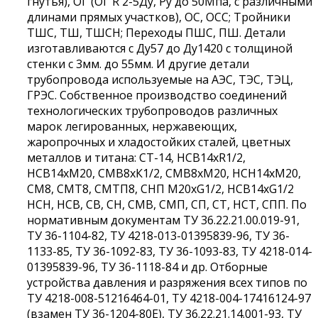
гнутья), ОГ (ОГ R 2-5Ду, Ру до 50Мпа, с различными
длинами прямых участков), ОС, ОСС; Тройники
ТШС, ТШ, ТШСН; Переходы ПШС, ПШ. Детали
изготавливаются с Ду57 до Ду1420 с толщиной
стенки с 3мм. до 55мм. И другие детали
трубопровода используемые на АЭС, ТЭС, ТЭЦ,
ГРЭС. Собственное производство соединений
технологических трубопроводов различных
марок легированных, нержавеющих,
жаропрочных и хладостойких сталей, цветных
металлов и титана: СТ-14, НСВ14хR1/2,
НСВ14хМ20, СМВ8хК1/2, СМВ8хМ20, НСН14хМ20,
СМ8, СМТ8, СМТП8, СНП М20хG1/2, НСВ14хG1/2
НСН, НСВ, СВ, СН, СМВ, СМП, СП, СТ, НСТ, СПП. По
нормативным документам ТУ 36.22.21.00.019-91,
ТУ 36-1104-82, ТУ 4218-013-01395839-96, ТУ 36-
1133-85, ТУ 36-1092-83, ТУ 36-1093-83, ТУ 4218-014-
01395839-96, ТУ 36-1118-84 и др. Отборные
устройства давления и разряжения всех типов по
ТУ 4218-008-51216464-01, ТУ 4218-004-17416124-97
(взамен ТУ 36-1204-80Е), ТУ 36.22.21.14.001-93, ТУ