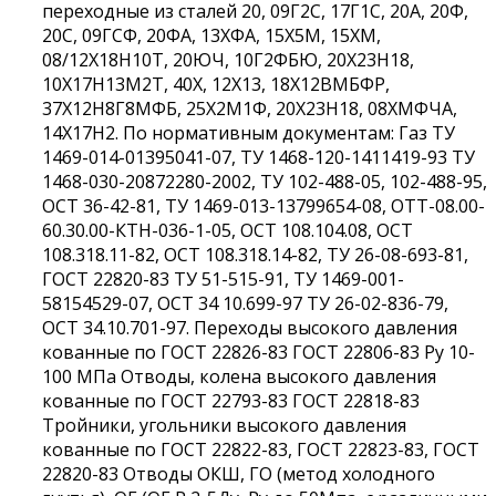
переходные из сталей 20, 09Г2С, 17Г1С, 20А, 20Ф,
20С, 09ГСФ, 20ФА, 13ХФА, 15Х5М, 15ХМ,
08/12Х18Н10Т, 20ЮЧ, 10Г2ФБЮ, 20Х23Н18,
10Х17Н13М2Т, 40Х, 12Х13, 18Х12ВМБФР,
37Х12Н8Г8МФБ, 25Х2М1Ф, 20Х23Н18, 08ХМФЧА,
14Х17Н2. По нормативным документам: Газ ТУ
1469-014-01395041-07, ТУ 1468-120-1411419-93 ТУ
1468-030-20872280-2002, ТУ 102-488-05, 102-488-95,
ОСТ 36-42-81, ТУ 1469-013-13799654-08, ОТТ-08.00-
60.30.00-КТН-036-1-05, ОСТ 108.104.08, ОСТ
108.318.11-82, ОСТ 108.318.14-82, ТУ 26-08-693-81,
ГОСТ 22820-83 ТУ 51-515-91, ТУ 1469-001-
58154529-07, ОСТ 34 10.699-97 ТУ 26-02-836-79,
ОСТ 34.10.701-97. Переходы высокого давления
кованные по ГОСТ 22826-83 ГОСТ 22806-83 Ру 10-
100 МПа Отводы, колена высокого давления
кованные по ГОСТ 22793-83 ГОСТ 22818-83
Тройники, угольники высокого давления
кованные по ГОСТ 22822-83, ГОСТ 22823-83, ГОСТ
22820-83 Отводы ОКШ, ГО (метод холодного