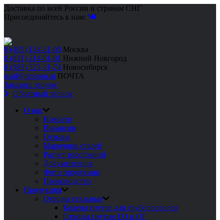
Доставка по всей России и странам СНГ
Присоединяйтесь к нам:
8 (495) 134-31-00
Москва
8 (831) 214-01-01
Нижний Новгород
8 (383) 325-31-74
Новосибирск
mail@rgprom.ru
ПОЧТА
Заказать звонок
Обратный звонок
О нас
Новости
Вакансии
Отзывы
Марочник сталей
Расчет расстояний
Документация
Фото продукции
Производство
Продукция
Отводы стальные
Колено гнутое для трубопроводов
Отводы гнутые ГО и ОГ