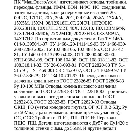
ПК "МашЭнегоАтом" изготавливает отводы, тройники,
переходы, фланцы, ИММ, ВЭИ, ИФС, ИС, соединения,
заглушки, днища, кольца переходные из сталей 20,
09Г2С, 17Г1С, 20А, 20Ф, 20С, 09ГСФ, 20ФА, 13ХФА,
15Х5М, 15ХМ, 08/12Х18Н10Т, 20ЮЧ, 10Г2ФБЮ,
20Х23Н18, 10Х17Н13М2Т, 40Х, 12Х13, 18Х12ВМБФР,
37Х12Н8Г8МФБ, 25Х2М1Ф, 20Х23Н18, 08ХМФЧА,
14Х17Н2. По нормативным документам: Газ ТУ 1469-
014-01395041-07, ТУ 1468-120-1411419-93 ТУ 1468-030-
20872280-2002, ТУ 102-488-05, 102-488-95, ОСТ 36-42-
81, ТУ 1469-013-13799654-08, ОТТ-08.00-60.30.00-
КТН-036-1-05, ОСТ 108.104.08, ОСТ 108.318.11-82, ОСТ
108.318.14-82, ТУ 26-08-693-81, ГОСТ 22820-83 ТУ 51-
515-91, ТУ 1469-001-58154529-07, ОСТ 34 10.699-97 ТУ
26-02-836-79, ОСТ 34.10.701-97. Переходы высокого
давления кованные по ГОСТ 22826-83 ГОСТ 22806-83
Ру 10-100 МПа Отводы, колена высокого давления
кованные по ГОСТ 22793-83 ГОСТ 22818-83 Тройники,
угольники высокого давления кованные по ГОСТ
22822-83, ГОСТ 22823-83, ГОСТ 22820-83 Отводы
ОКШ, ГО (метод холодного гнутья), ОГ (ОГ R 2-5Ду, Ру
до 50Мпа, с различными длинами прямых участков),
ОС, ОСС; Тройники ТШС, ТШ, ТШСН; Переходы
ПШС, ПШ. Детали изготавливаются с Ду57 до Ду1420 с
толщиной стенки с 3мм. до 55мм. И другие детали