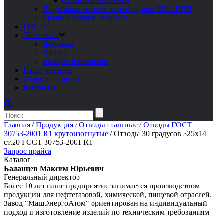
Сальники набивные
Подземные емкости и резервуары ЕП и ЕПП
Краны шаровые стальные
ГОСТы
Логистика
Доставка
Оплата
Возврат и гарантии
Наши объекты
Опросные листы
Контакты
Главная
/
Продукция
/
Отводы стальные
/
Отводы ГОСТ
30753-2001 R1 крутоизогнутые
/
Отводы 30 градусов 325х14
ст.20 ГОСТ 30753-2001 R1
Запрос прайса
Каталог
Баланцев Максим Юрьевич
Генеральный директор
Более 10 лет наше предприятие занимается производством
продукции для нефтегазовой, химической, пищевой отраслей.
Завод "МашЭнергоАтом" ориентирован на индивидуальный
подход и изготовление изделий по техническим требованиям