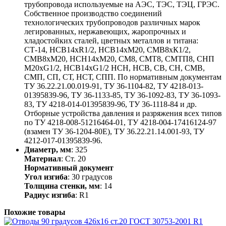
трубопровода используемые на АЭС, ТЭС, ТЭЦ, ГРЭС.
Собственное производство соединений
технологических трубопроводов различных марок
легированных, нержавеющих, жаропрочных и
хладостойких сталей, цветных металлов и титана:
СТ-14, НСВ14хR1/2, НСВ14хМ20, СМВ8хК1/2,
СМВ8хМ20, НСН14хМ20, СМ8, СМТ8, СМТП8, СНП
М20хG1/2, НСВ14хG1/2 НСН, НСВ, СВ, СН, СМВ,
СМП, СП, СТ, НСТ, СПП. По нормативным документам
ТУ 36.22.21.00.019-91, ТУ 36-1104-82, ТУ 4218-013-
01395839-96, ТУ 36-1133-85, ТУ 36-1092-83, ТУ 36-1093-
83, ТУ 4218-014-01395839-96, ТУ 36-1118-84 и др.
Отборные устройства давления и разряжения всех типов
по ТУ 4218-008-51216464-01, ТУ 4218-004-17416124-97
(взамен ТУ 36-1204-80Е), ТУ 36.22.21.14.001-93, ТУ
4212-017-01395839-96.
Диаметр, мм
: 325
Материал
: Ст. 20
Нормативный документ
Угол изгиба
: 30 градусов
Толщина стенки, мм
: 14
Радиус изгиба
: R1
Похожие товары