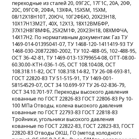
переходные из сталей 20, 09Г2С, 17Г1С, 20А, 20Ф,
20С, 09ГСФ, 20ФА, 13ХФА, 15Х5М, 15ХМ,
08/12Х18Н10Т, 20ЮЧ, 10Г2ФБЮ, 20Х23Н18,
10Х17Н13М2Т, 40Х, 12Х13, 18Х12ВМБФР,
37Х12Н8Г8МФБ, 25Х2М1Ф, 20Х23Н18, 08ХМФЧА,
14Х17Н2. По нормативным документам: Газ ТУ
1469-014-01395041-07, ТУ 1468-120-1411419-93 ТУ
1468-030-20872280-2002, ТУ 102-488-05, 102-488-95,
ОСТ 36-42-81, ТУ 1469-013-13799654-08, ОТТ-08.00-
60.30.00-КТН-036-1-05, ОСТ 108.104.08, ОСТ
108.318.11-82, ОСТ 108.318.14-82, ТУ 26-08-693-81,
ГОСТ 22820-83 ТУ 51-515-91, ТУ 1469-001-
58154529-07, ОСТ 34 10.699-97 ТУ 26-02-836-79,
ОСТ 34.10.701-97. Переходы высокого давления
кованные по ГОСТ 22826-83 ГОСТ 22806-83 Ру 10-
100 МПа Отводы, колена высокого давления
кованные по ГОСТ 22793-83 ГОСТ 22818-83
Тройники, угольники высокого давления
кованные по ГОСТ 22822-83, ГОСТ 22823-83, ГОСТ
22820-83 Отводы ОКШ, ГО (метод холодного