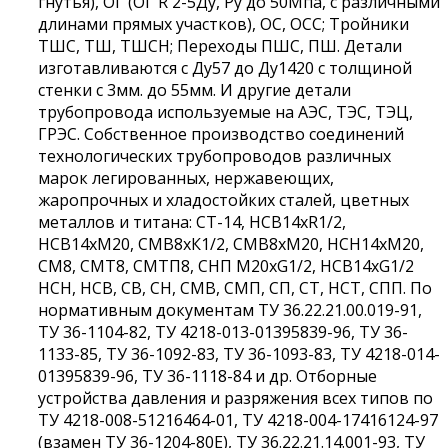
гнутья), ОГ (ОГ R 2-5Ду, Ру до 50Мпа, с различными
длинами прямых участков), ОС, ОСС; Тройники
ТШС, ТШ, ТШСН; Переходы ПШС, ПШ. Детали
изготавливаются с Ду57 до Ду1420 с толщиной
стенки с 3мм. до 55мм. И другие детали
трубопровода используемые на АЭС, ТЭС, ТЭЦ,
ГРЭС. Собственное производство соединений
технологических трубопроводов различных
марок легированных, нержавеющих,
жаропрочных и хладостойких сталей, цветных
металлов и титана: СТ-14, НСВ14хR1/2,
НСВ14хМ20, СМВ8хК1/2, СМВ8хМ20, НСН14хМ20,
СМ8, СМТ8, СМТП8, СНП М20хG1/2, НСВ14хG1/2
НСН, НСВ, СВ, СН, СМВ, СМП, СП, СТ, НСТ, СПП. По
нормативным документам ТУ 36.22.21.00.019-91,
ТУ 36-1104-82, ТУ 4218-013-01395839-96, ТУ 36-
1133-85, ТУ 36-1092-83, ТУ 36-1093-83, ТУ 4218-014-
01395839-96, ТУ 36-1118-84 и др. Отборные
устройства давления и разряжения всех типов по
ТУ 4218-008-51216464-01, ТУ 4218-004-17416124-97
(взамен ТУ 36-1204-80Е), ТУ 36.22.21.14.001-93, ТУ