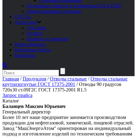
Сальники набивные
Подземные емкости и резервуары ЕП и ЕПП
Краны шаровые стальные
ГОСТы
Логистика
Доставка
Оплата
Возврат и гарантии
Наши объекты
Опросные листы
Контакты
Главная
/
Продукция
/
Отводы стальные
/
Отводы стальные
крутоизогнутые ГОСТ 17375-2001
/
Отводы 90 градусов
720х30 ст.09Г2С ГОСТ 17375-2001 R1.5
Запрос прайса
Каталог
Баланцев Максим Юрьевич
Генеральный директор
Более 10 лет наше предприятие занимается производством
продукции для нефтегазовой, химической, пищевой отраслей.
Завод "МашЭнергоАтом" ориентирован на индивидуальный
подход и изготовление изделий по техническим требованиям