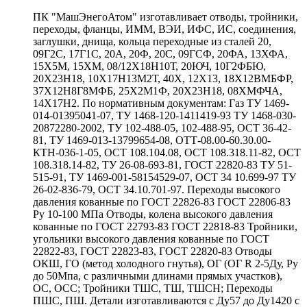
ПК "МашЭнегоАтом" изготавливает отводы, тройники,
переходы, фланцы, ИММ, ВЭИ, ИФС, ИС, соединения,
заглушки, днища, кольца переходные из сталей 20,
09Г2С, 17Г1С, 20А, 20Ф, 20С, 09ГСФ, 20ФА, 13ХФА,
15Х5М, 15ХМ, 08/12Х18Н10Т, 20ЮЧ, 10Г2ФБЮ,
20Х23Н18, 10Х17Н13М2Т, 40Х, 12Х13, 18Х12ВМБФР,
37Х12Н8Г8МФБ, 25Х2М1Ф, 20Х23Н18, 08ХМФЧА,
14Х17Н2. По нормативным документам: Газ ТУ 1469-
014-01395041-07, ТУ 1468-120-1411419-93 ТУ 1468-030-
20872280-2002, ТУ 102-488-05, 102-488-95, ОСТ 36-42-
81, ТУ 1469-013-13799654-08, ОТТ-08.00-60.30.00-
КТН-036-1-05, ОСТ 108.104.08, ОСТ 108.318.11-82, ОСТ
108.318.14-82, ТУ 26-08-693-81, ГОСТ 22820-83 ТУ 51-
515-91, ТУ 1469-001-58154529-07, ОСТ 34 10.699-97 ТУ
26-02-836-79, ОСТ 34.10.701-97. Переходы высокого
давления кованные по ГОСТ 22826-83 ГОСТ 22806-83
Ру 10-100 МПа Отводы, колена высокого давления
кованные по ГОСТ 22793-83 ГОСТ 22818-83 Тройники,
угольники высокого давления кованные по ГОСТ
22822-83, ГОСТ 22823-83, ГОСТ 22820-83 Отводы
ОКШ, ГО (метод холодного гнутья), ОГ (ОГ R 2-5Ду, Ру
до 50Мпа, с различными длинами прямых участков),
ОС, ОСС; Тройники ТШС, ТШ, ТШСН; Переходы
ПШС, ПШ. Детали изготавливаются с Ду57 до Ду1420 с