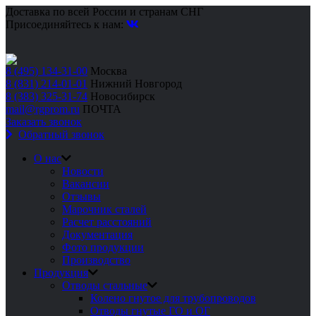
Доставка по всей России и странам СНГ
Присоединяйтесь к нам:
8 (495) 134-31-00
Москва
8 (831) 214-01-01
Нижний Новгород
8 (383) 325-31-74
Новосибирск
mail@rgprom.ru
ПОЧТА
Заказать звонок
Обратный звонок
О нас
Новости
Вакансии
Отзывы
Марочник сталей
Расчет расстояний
Документация
Фото продукции
Производство
Продукция
Отводы стальные
Колено гнутое для трубопроводов
Отводы гнутые ГО и ОГ