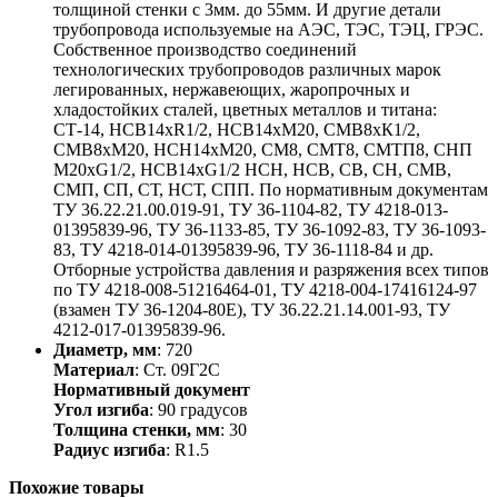
толщиной стенки с 3мм. до 55мм. И другие детали
трубопровода используемые на АЭС, ТЭС, ТЭЦ, ГРЭС.
Собственное производство соединений
технологических трубопроводов различных марок
легированных, нержавеющих, жаропрочных и
хладостойких сталей, цветных металлов и титана:
СТ-14, НСВ14хR1/2, НСВ14хМ20, СМВ8хК1/2,
СМВ8хМ20, НСН14хМ20, СМ8, СМТ8, СМТП8, СНП
М20хG1/2, НСВ14хG1/2 НСН, НСВ, СВ, СН, СМВ,
СМП, СП, СТ, НСТ, СПП. По нормативным документам
ТУ 36.22.21.00.019-91, ТУ 36-1104-82, ТУ 4218-013-
01395839-96, ТУ 36-1133-85, ТУ 36-1092-83, ТУ 36-1093-
83, ТУ 4218-014-01395839-96, ТУ 36-1118-84 и др.
Отборные устройства давления и разряжения всех типов
по ТУ 4218-008-51216464-01, ТУ 4218-004-17416124-97
(взамен ТУ 36-1204-80Е), ТУ 36.22.21.14.001-93, ТУ
4212-017-01395839-96.
Диаметр, мм
: 720
Материал
: Ст. 09Г2С
Нормативный документ
Угол изгиба
: 90 градусов
Толщина стенки, мм
: 30
Радиус изгиба
: R1.5
Похожие товары