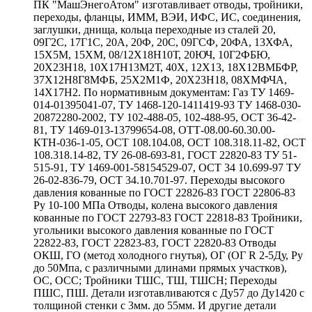
ПК "МашЭнегоАтом" изготавливает отводы, тройники,
переходы, фланцы, ИММ, ВЭИ, ИФС, ИС, соединения,
заглушки, днища, кольца переходные из сталей 20,
09Г2С, 17Г1С, 20А, 20Ф, 20С, 09ГСФ, 20ФА, 13ХФА,
15Х5М, 15ХМ, 08/12Х18Н10Т, 20ЮЧ, 10Г2ФБЮ,
20Х23Н18, 10Х17Н13М2Т, 40Х, 12Х13, 18Х12ВМБФР,
37Х12Н8Г8МФБ, 25Х2М1Ф, 20Х23Н18, 08ХМФЧА,
14Х17Н2. По нормативным документам: Газ ТУ 1469-
014-01395041-07, ТУ 1468-120-1411419-93 ТУ 1468-030-
20872280-2002, ТУ 102-488-05, 102-488-95, ОСТ 36-42-
81, ТУ 1469-013-13799654-08, ОТТ-08.00-60.30.00-
КТН-036-1-05, ОСТ 108.104.08, ОСТ 108.318.11-82, ОСТ
108.318.14-82, ТУ 26-08-693-81, ГОСТ 22820-83 ТУ 51-
515-91, ТУ 1469-001-58154529-07, ОСТ 34 10.699-97 ТУ
26-02-836-79, ОСТ 34.10.701-97. Переходы высокого
давления кованные по ГОСТ 22826-83 ГОСТ 22806-83
Ру 10-100 МПа Отводы, колена высокого давления
кованные по ГОСТ 22793-83 ГОСТ 22818-83 Тройники,
угольники высокого давления кованные по ГОСТ
22822-83, ГОСТ 22823-83, ГОСТ 22820-83 Отводы
ОКШ, ГО (метод холодного гнутья), ОГ (ОГ R 2-5Ду, Ру
до 50Мпа, с различными длинами прямых участков),
ОС, ОСС; Тройники ТШС, ТШ, ТШСН; Переходы
ПШС, ПШ. Детали изготавливаются с Ду57 до Ду1420 с
толщиной стенки с 3мм. до 55мм. И другие детали