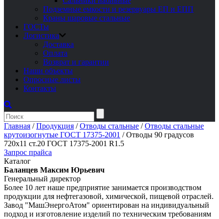
Сальники набивные
Подземные емкости и резервуары ЕП и ЕПП
Краны шаровые стальные
ГОСТы
Логистика
Доставка
Оплата
Возврат и гарантии
Наши объекты
Опросные листы
Контакты
Главная
/
Продукция
/
Отводы стальные
/
Отводы стальные
крутоизогнутые ГОСТ 17375-2001
/
Отводы 90 градусов
720х11 ст.20 ГОСТ 17375-2001 R1.5
Запрос прайса
Каталог
Баланцев Максим Юрьевич
Генеральный директор
Более 10 лет наше предприятие занимается производством
продукции для нефтегазовой, химической, пищевой отраслей.
Завод "МашЭнергоАтом" ориентирован на индивидуальный
подход и изготовление изделий по техническим требованиям