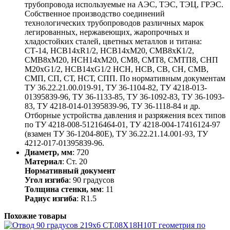
трубопровода используемые на АЭС, ТЭС, ТЭЦ, ГРЭС.
Собственное производство соединений
технологических трубопроводов различных марок
легированных, нержавеющих, жаропрочных и
хладостойких сталей, цветных металлов и титана:
СТ-14, НСВ14хR1/2, НСВ14хМ20, СМВ8хК1/2,
СМВ8хМ20, НСН14хМ20, СМ8, СМТ8, СМТП8, СНП
М20хG1/2, НСВ14хG1/2 НСН, НСВ, СВ, СН, СМВ,
СМП, СП, СТ, НСТ, СПП. По нормативным документам
ТУ 36.22.21.00.019-91, ТУ 36-1104-82, ТУ 4218-013-
01395839-96, ТУ 36-1133-85, ТУ 36-1092-83, ТУ 36-1093-
83, ТУ 4218-014-01395839-96, ТУ 36-1118-84 и др.
Отборные устройства давления и разряжения всех типов
по ТУ 4218-008-51216464-01, ТУ 4218-004-17416124-97
(взамен ТУ 36-1204-80Е), ТУ 36.22.21.14.001-93, ТУ
4212-017-01395839-96.
Диаметр, мм
: 720
Материал
: Ст. 20
Нормативный документ
Угол изгиба
: 90 градусов
Толщина стенки, мм
: 11
Радиус изгиба
: R1.5
Похожие товары