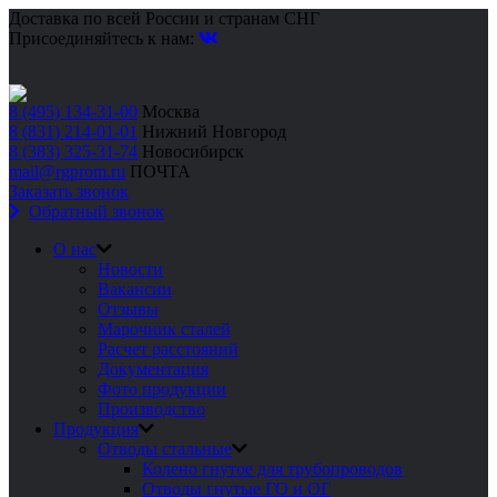
Доставка по всей России и странам СНГ
Присоединяйтесь к нам:
8 (495) 134-31-00
Москва
8 (831) 214-01-01
Нижний Новгород
8 (383) 325-31-74
Новосибирск
mail@rgprom.ru
ПОЧТА
Заказать звонок
Обратный звонок
О нас
Новости
Вакансии
Отзывы
Марочник сталей
Расчет расстояний
Документация
Фото продукции
Производство
Продукция
Отводы стальные
Колено гнутое для трубопроводов
Отводы гнутые ГО и ОГ