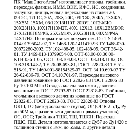
ПК "МашЭнегоАтом" изготавливает отводы, тройники,
переходы, фланцы, ИММ, ВЭИ, ИФС, ИС, соединения,
заглушки, днища, кольца переходные из сталей 20,
09Г2С, 17Г1С, 20А, 20Ф, 20С, 09ГСФ, 20ФА, 13ХФА,
15Х5М, 15ХМ, 08/12Х18Н10Т, 20ЮЧ, 10Г2ФБЮ,
20Х23Н18, 10Х17Н13М2Т, 40Х, 12Х13, 18Х12ВМБФР,
37Х12Н8Г8МФБ, 25Х2М1Ф, 20Х23Н18, 08ХМФЧА,
14Х17Н2. По нормативным документам: Газ ТУ 1469-
014-01395041-07, ТУ 1468-120-1411419-93 ТУ 1468-030-
20872280-2002, ТУ 102-488-05, 102-488-95, ОСТ 36-42-
81, ТУ 1469-013-13799654-08, ОТТ-08.00-60.30.00-
КТН-036-1-05, ОСТ 108.104.08, ОСТ 108.318.11-82, ОСТ
108.318.14-82, ТУ 26-08-693-81, ГОСТ 22820-83 ТУ 51-
515-91, ТУ 1469-001-58154529-07, ОСТ 34 10.699-97 ТУ
26-02-836-79, ОСТ 34.10.701-97. Переходы высокого
давления кованные по ГОСТ 22826-83 ГОСТ 22806-83
Ру 10-100 МПа Отводы, колена высокого давления
кованные по ГОСТ 22793-83 ГОСТ 22818-83 Тройники,
угольники высокого давления кованные по ГОСТ
22822-83, ГОСТ 22823-83, ГОСТ 22820-83 Отводы
ОКШ, ГО (метод холодного гнутья), ОГ (ОГ R 2-5Ду, Ру
до 50Мпа, с различными длинами прямых участков),
ОС, ОСС; Тройники ТШС, ТШ, ТШСН; Переходы
ПШС, ПШ. Детали изготавливаются с Ду57 до Ду1420 с
толщиной стенки с 3мм. до 55мм. И другие детали