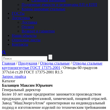
Сальники набивные
Подземные емкости и резервуары ЕП и ЕПП
Краны шаровые стальные
ГОСТы
Логистика
Доставка
Оплата
Возврат и гарантии
Наши объекты
Опросные листы
Контакты
Главная
/
Продукция
/
Отводы стальные
/
Отводы стальные
крутоизогнутые ГОСТ 17375-2001
/
Отводы 60 градусов
377х14 ст.20 ГОСТ 17375-2001 R1.5
Запрос прайса
Каталог
Баланцев Максим Юрьевич
Генеральный директор
Более 10 лет наше предприятие занимается производством
продукции для нефтегазовой, химической, пищевой отраслей.
Завод "МашЭнергоАтом" ориентирован на индивидуальный
подход и изготовление изделий по техническим требованиям