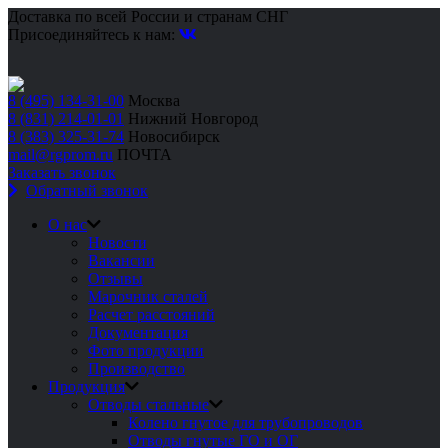
Доставка по всей России и странам СНГ
Присоединяйтесь к нам:
8 (495) 134-31-00
Москва
8 (831) 214-01-01
Нижний Новгород
8 (383) 325-31-74
Новосибирск
mail@rgprom.ru
ПОЧТА
Заказать звонок
Обратный звонок
О нас
Новости
Вакансии
Отзывы
Марочник сталей
Расчет расстояний
Документация
Фото продукции
Производство
Продукция
Отводы стальные
Колено гнутое для трубопроводов
Отводы гнутые ГО и ОГ