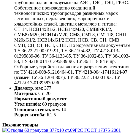
трубопровода используемые на АЭС, ТЭС, ТЭЦ, ГРЭС.
Собственное производство соединений
технологических трубопроводов различных марок
легированных, нержавеющих, жаропрочных и
хладостойких сталей, цветных металлов и титана:
СТ-14, НСВ14хR1/2, НСВ14хМ20, СМВ8хК1/2,
СМВ8хМ20, НСН14хМ20, СМ8, СМТ8, СМТП8, СНП
М20хG1/2, НСВ14хG1/2 НСН, НСВ, СВ, СН, СМВ,
СМП, СП, СТ, НСТ, СПП. По нормативным документам
ТУ 36.22.21.00.019-91, ТУ 36-1104-82, ТУ 4218-013-
01395839-96, ТУ 36-1133-85, ТУ 36-1092-83, ТУ 36-1093-
83, ТУ 4218-014-01395839-96, ТУ 36-1118-84 и др.
Отборные устройства давления и разряжения всех типов
по ТУ 4218-008-51216464-01, ТУ 4218-004-17416124-97
(взамен ТУ 36-1204-80Е), ТУ 36.22.21.14.001-93, ТУ
4212-017-01395839-96.
Диаметр, мм
: 377
Материал
: Ст. 20
Нормативный документ
Угол изгиба
: 60 градусов
Толщина стенки, мм
: 14
Радиус изгиба
: R1.5
Похожие товары