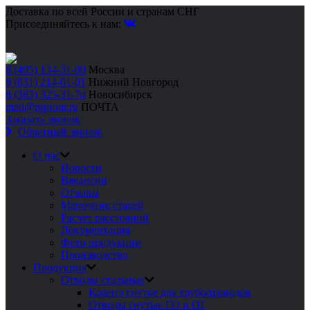
Доставка по всей России и странам СНГ
Присоединяйтесь к нам:
8 (495) 134-31-00
Москва
8 (831) 214-01-01
Нижний Новгород
8 (383) 325-31-74
Новосибирск
mail@rgprom.ru
ПОЧТА
Заказать звонок
Обратный звонок
О нас
Новости
Вакансии
Отзывы
Марочник сталей
Расчет расстояний
Документация
Фото продукции
Производство
Продукция
Отводы стальные
Колено гнутое для трубопроводов
Отводы гнутые ГО и ОГ