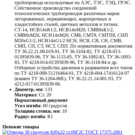
трубопровода используемые на АЭС, ТЭС, ТЭЦ, ГРЭС.
Собственное производство соединений
технологических трубопроводов различных марок
легированных, нержавеющих, жаропрочных и
хладостойких сталей, цветных металлов и титана:
СТ-14, НСВ14хR1/2, НСВ14хМ20, СМВ8хК1/2,
СМВ8хМ20, НСН14хМ20, СМ8, СМТ8, СМТП8, СНП
М20хG1/2, НСВ14хG1/2 НСН, НСВ, СВ, СН, СМВ,
СМП, СП, СТ, НСТ, СПП. По нормативным документам
ТУ 36.22.21.00.019-91, ТУ 36-1104-82, ТУ 4218-013-
01395839-96, ТУ 36-1133-85, ТУ 36-1092-83, ТУ 36-1093-
83, ТУ 4218-014-01395839-96, ТУ 36-1118-84 и др.
Отборные устройства давления и разряжения всех типов
по ТУ 4218-008-51216464-01, ТУ 4218-004-17416124-97
(взамен ТУ 36-1204-80Е), ТУ 36.22.21.14.001-93, ТУ
4212-017-01395839-96.
Диаметр, мм
: 133
Материал
: Ст. 20
Нормативный документ
Угол изгиба
: 60 градусов
Толщина стенки, мм
: 10
Радиус изгиба
: R1
Похожие товары