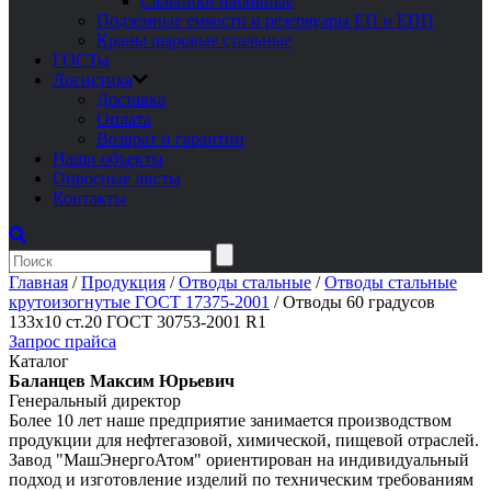
Сальники набивные
Подземные емкости и резервуары ЕП и ЕПП
Краны шаровые стальные
ГОСТы
Логистика
Доставка
Оплата
Возврат и гарантии
Наши объекты
Опросные листы
Контакты
Главная
/
Продукция
/
Отводы стальные
/
Отводы стальные
крутоизогнутые ГОСТ 17375-2001
/
Отводы 60 градусов
133х10 ст.20 ГОСТ 30753-2001 R1
Запрос прайса
Каталог
Баланцев Максим Юрьевич
Генеральный директор
Более 10 лет наше предприятие занимается производством
продукции для нефтегазовой, химической, пищевой отраслей.
Завод "МашЭнергоАтом" ориентирован на индивидуальный
подход и изготовление изделий по техническим требованиям