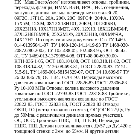
ПК "МашЭнегоАтом" изготавливает отводы, тройники,
переходы, фланцы, ИММ, ВЭИ, ИФС, ИС, соединения,
заглушки, днища, кольца переходные из сталей 20,
09Г2С, 17Г1С, 20А, 20Ф, 20С, 09ГСФ, 20ФА, 13ХФА,
15Х5М, 15ХМ, 08/12Х18Н10Т, 20ЮЧ, 10Г2ФБЮ,
20Х23Н18, 10Х17Н13М2Т, 40Х, 12Х13, 18Х12ВМБФР,
37Х12Н8Г8МФБ, 25Х2М1Ф, 20Х23Н18, 08ХМФЧА,
14Х17Н2. По нормативным документам: Газ ТУ 1469-
014-01395041-07, ТУ 1468-120-1411419-93 ТУ 1468-030-
20872280-2002, ТУ 102-488-05, 102-488-95, ОСТ 36-42-
81, ТУ 1469-013-13799654-08, ОТТ-08.00-60.30.00-
КТН-036-1-05, ОСТ 108.104.08, ОСТ 108.318.11-82, ОСТ
108.318.14-82, ТУ 26-08-693-81, ГОСТ 22820-83 ТУ 51-
515-91, ТУ 1469-001-58154529-07, ОСТ 34 10.699-97 ТУ
26-02-836-79, ОСТ 34.10.701-97. Переходы высокого
давления кованные по ГОСТ 22826-83 ГОСТ 22806-83
Ру 10-100 МПа Отводы, колена высокого давления
кованные по ГОСТ 22793-83 ГОСТ 22818-83 Тройники,
угольники высокого давления кованные по ГОСТ
22822-83, ГОСТ 22823-83, ГОСТ 22820-83 Отводы
ОКШ, ГО (метод холодного гнутья), ОГ (ОГ R 2-5Ду, Ру
до 50Мпа, с различными длинами прямых участков),
ОС, ОСС; Тройники ТШС, ТШ, ТШСН; Переходы
ПШС, ПШ. Детали изготавливаются с Ду57 до Ду1420 с
толщиной стенки с 3мм. до 55мм. И другие детали