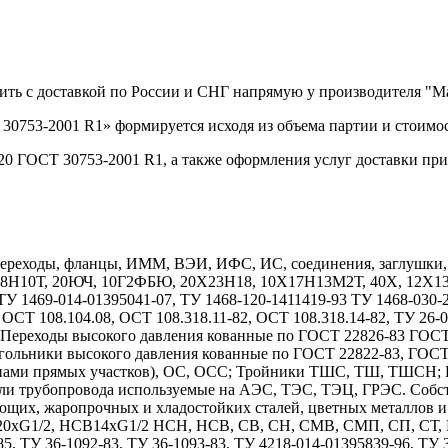
пить с доставкой по России и СНГ напрямую у производителя "
30753-2001 R1» формируется исходя из объема партии и стоимос
20 ГОСТ 30753-2001 R1, а также оформления услуг доставки пр
реходы, фланцы, ИММ, ВЭИ, ИФС, ИС, соединения, заглушки, дн
Х18Н10Т, 20ЮЧ, 10Г2ФБЮ, 20Х23Н18, 10Х17Н13М2Т, 40Х, 12
1469-014-01395041-07, ТУ 1468-120-1411419-93 ТУ 1468-030-208
 ОСТ 108.104.08, ОСТ 108.318.11-82, ОСТ 108.318.14-82, ТУ 26-
7. Переходы высокого давления кованные по ГОСТ 22826-83 ГОС
гольники высокого давления кованные по ГОСТ 22822-83, ГОС
длинами прямых участков), ОС, ОСС; Тройники ТШС, ТШ, ТШСН;
тали трубопровода используемые на АЭС, ТЭС, ТЭЦ, ГРЭС. Собс
ющих, жаропрочных и хладостойких сталей, цветных металлов 
1/2, НСВ14хG1/2 НСН, НСВ, СВ, СН, СМВ, СМП, СП, СТ, НСТ
85, ТУ 36-1092-83, ТУ 36-1093-83, ТУ 4218-014-01395839-96, ТУ