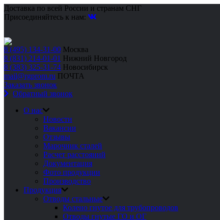
Доставка по всей России и странам СНГ
Присоединяйтесь к нам:
8 (495) 134-31-00
Москва
8 (831) 214-01-01
Нижний Новгород
8 (383) 325-31-74
Новосибирск
mail@rgprom.ru
ПОЧТА
Заказать звонок
Обратный звонок
О нас
Новости
Вакансии
Отзывы
Марочник сталей
Расчет расстояний
Документация
Фото продукции
Производство
Продукция
Отводы стальные
Колено гнутое для трубопроводов
Отводы гнутые ГО и ОГ