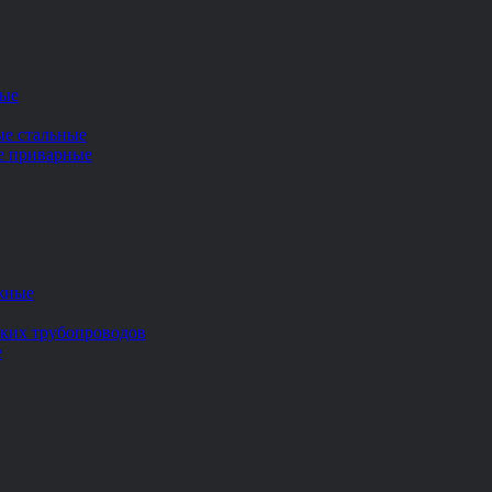
ные
ые стальные
ие приварные
жные
ских трубопроводов
е