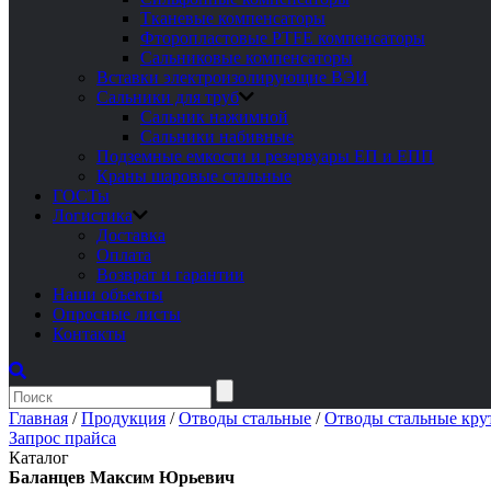
Тканевые компенсаторы
Фторопластовые PTFE компенсаторы
Сальниковые компенсаторы
Вставки электроизолирующие ВЭИ
Сальники для труб
Сальник нажимной
Сальники набивные
Подземные емкости и резервуары ЕП и ЕПП
Краны шаровые стальные
ГОСТы
Логистика
Доставка
Оплата
Возврат и гарантии
Наши объекты
Опросные листы
Контакты
Главная
/
Продукция
/
Отводы стальные
/
Отводы стальные кру
Запрос прайса
Каталог
Баланцев Максим Юрьевич