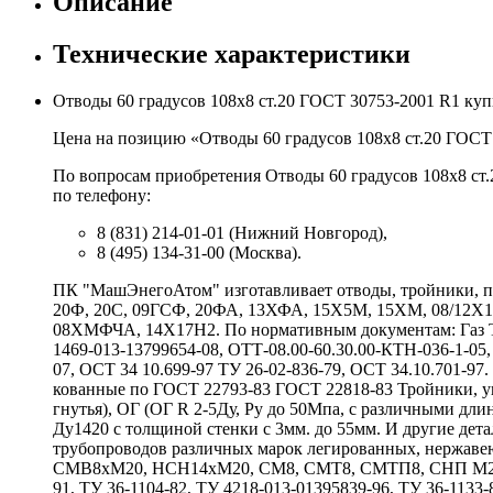
Описание
Технические характеристики
Отводы 60 градусов 108х8 ст.20 ГОСТ 30753-2001 R1 ку
Цена на позицию «Отводы 60 градусов 108х8 ст.20 ГОСТ 
По вопросам приобретения Отводы 60 градусов 108х8 ст.
по телефону:
8 (831) 214-01-01 (Нижний Новгород),
8 (495) 134-31-00 (Москва).
ПК "МашЭнегоАтом" изготавливает отводы, тройники, пе
20Ф, 20С, 09ГСФ, 20ФА, 13ХФА, 15Х5М, 15ХМ, 08/12
08ХМФЧА, 14Х17Н2. По нормативным документам: Газ ТУ 
1469-013-13799654-08, ОТТ-08.00-60.30.00-КТН-036-1-05,
07, ОСТ 34 10.699-97 ТУ 26-02-836-79, ОСТ 34.10.701-9
кованные по ГОСТ 22793-83 ГОСТ 22818-83 Тройники, у
гнутья), ОГ (ОГ R 2-5Ду, Ру до 50Мпа, с различными 
Ду1420 с толщиной стенки с 3мм. до 55мм. И другие де
трубопроводов различных марок легированных, нержаве
СМВ8хМ20, НСН14хМ20, СМ8, СМТ8, СМТП8, СНП М20хG
91, ТУ 36-1104-82, ТУ 4218-013-01395839-96, ТУ 36-1133-