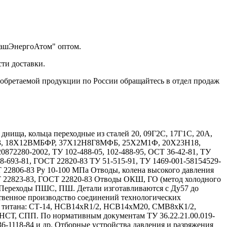
МашЭнергоАтом" оптом.
ти доставки.
иобретаемой продукции по России обращайтесь в отдел продаж
ища, кольца переходные из сталей 20, 09Г2С, 17Г1С, 20А,
Х13, 18Х12ВМБФР, 37Х12Н8Г8МФБ, 25Х2М1Ф, 20Х23Н18,
72280-2002, ТУ 102-488-05, 102-488-95, ОСТ 36-42-81, ТУ
08-693-81, ГОСТ 22820-83 ТУ 51-515-91, ТУ 1469-001-58154529-
Т 22806-83 Ру 10-100 МПа Отводы, колена высокого давления
Т 22823-83, ГОСТ 22820-83 Отводы ОКШ, ГО (метод холодного
 Переходы ПШС, ПШ. Детали изготавливаются с Ду57 до
твенное производство соединений технологических
и титана: СТ-14, НСВ14хR1/2, НСВ14хМ20, СМВ8хК1/2,
, СПП. По нормативным документам ТУ 36.22.21.00.019-
 36-1118-84 и др. Отборные устройства давления и разряжения