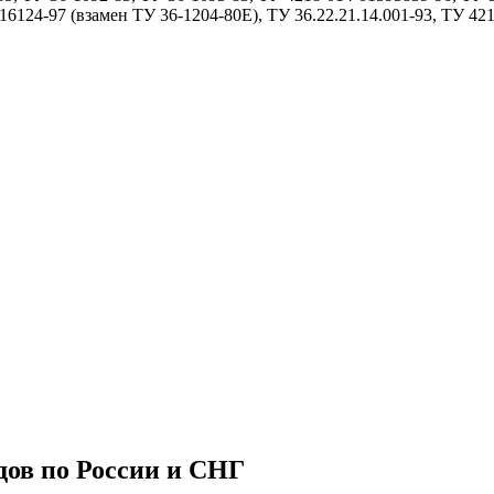
6124-97 (взамен ТУ 36-1204-80Е), ТУ 36.22.21.14.001-93, ТУ 42
дов по России и СНГ