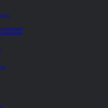
5-2001
е (секторные)
е секционные
Ш
2-82
EN