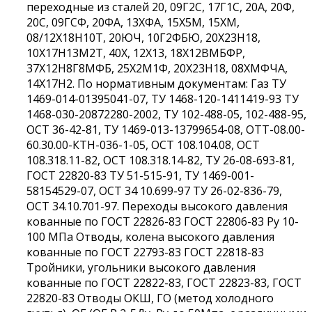
переходные из сталей 20, 09Г2С, 17Г1С, 20А, 20Ф,
20С, 09ГСФ, 20ФА, 13ХФА, 15Х5М, 15ХМ,
08/12Х18Н10Т, 20ЮЧ, 10Г2ФБЮ, 20Х23Н18,
10Х17Н13М2Т, 40Х, 12Х13, 18Х12ВМБФР,
37Х12Н8Г8МФБ, 25Х2М1Ф, 20Х23Н18, 08ХМФЧА,
14Х17Н2. По нормативным документам: Газ ТУ
1469-014-01395041-07, ТУ 1468-120-1411419-93 ТУ
1468-030-20872280-2002, ТУ 102-488-05, 102-488-95,
ОСТ 36-42-81, ТУ 1469-013-13799654-08, ОТТ-08.00-
60.30.00-КТН-036-1-05, ОСТ 108.104.08, ОСТ
108.318.11-82, ОСТ 108.318.14-82, ТУ 26-08-693-81,
ГОСТ 22820-83 ТУ 51-515-91, ТУ 1469-001-
58154529-07, ОСТ 34 10.699-97 ТУ 26-02-836-79,
ОСТ 34.10.701-97. Переходы высокого давления
кованные по ГОСТ 22826-83 ГОСТ 22806-83 Ру 10-
100 МПа Отводы, колена высокого давления
кованные по ГОСТ 22793-83 ГОСТ 22818-83
Тройники, угольники высокого давления
кованные по ГОСТ 22822-83, ГОСТ 22823-83, ГОСТ
22820-83 Отводы ОКШ, ГО (метод холодного