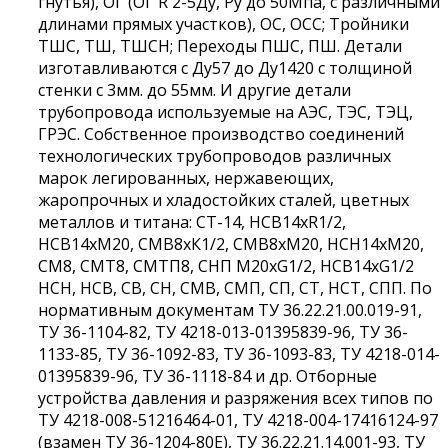
гнутья), ОГ (ОГ R 2-5Ду, Ру до 50Мпа, с различными
длинами прямых участков), ОС, ОСС; Тройники
ТШС, ТШ, ТШСН; Переходы ПШС, ПШ. Детали
изготавливаются с Ду57 до Ду1420 с толщиной
стенки с 3мм. до 55мм. И другие детали
трубопровода используемые на АЭС, ТЭС, ТЭЦ,
ГРЭС. Собственное производство соединений
технологических трубопроводов различных
марок легированных, нержавеющих,
жаропрочных и хладостойких сталей, цветных
металлов и титана: СТ-14, НСВ14хR1/2,
НСВ14хМ20, СМВ8хК1/2, СМВ8хМ20, НСН14хМ20,
СМ8, СМТ8, СМТП8, СНП М20хG1/2, НСВ14хG1/2
НСН, НСВ, СВ, СН, СМВ, СМП, СП, СТ, НСТ, СПП. По
нормативным документам ТУ 36.22.21.00.019-91,
ТУ 36-1104-82, ТУ 4218-013-01395839-96, ТУ 36-
1133-85, ТУ 36-1092-83, ТУ 36-1093-83, ТУ 4218-014-
01395839-96, ТУ 36-1118-84 и др. Отборные
устройства давления и разряжения всех типов по
ТУ 4218-008-51216464-01, ТУ 4218-004-17416124-97
(взамен ТУ 36-1204-80Е), ТУ 36.22.21.14.001-93, ТУ